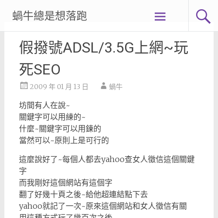
Skip
蝸牛總是想落跑
to
content
假撥號ADSL/3.5G上網~玩
死SEO
2009 年 01 月 13 日
蝸牛
坊間有人在說~
關鍵字可以用練的~
什麼~關鍵字可以用鍊的
當然可以~原則上是可行的
這麼說好了~每個人都去yahoo查女人徵信這個關鍵
字
而我剛好這個網站有這個字
翻了好幾十頁之後~給他超連結點下去
yahoo就記了一次~原來這個網站和女人徵信有關
用這種方式玩了幾百次之後