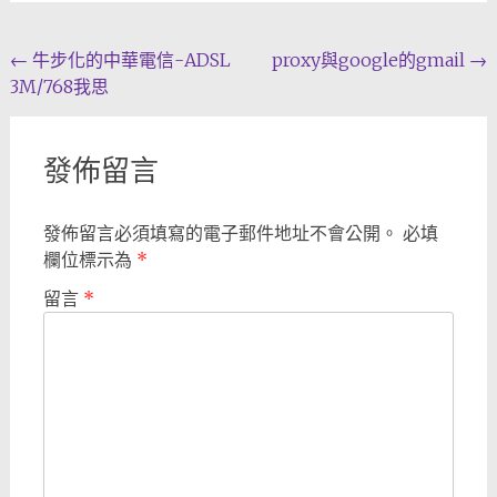
Post
←
牛步化的中華電信-ADSL
proxy與google的gmail
→
3M/768我思
navigation
發佈留言
發佈留言必須填寫的電子郵件地址不會公開。
必填
欄位標示為
*
留言
*