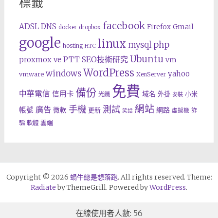
標籤
facebook
ADSL
DNS
Gmail
Firefox
docker
dropbox
google
linux
php
mysql
hosting
HTC
Ubuntu
SEO技術研究
proxmox ve
PTT
vm
WordPress
windows
yahoo
vmware
XenServer
免費
備份
中華電信
信用卡
域名
外掛
小米
光纖
安裝
網站
手機
測試
廣告
帳號
網路
微軟
更新
詐
虛擬機
笑話
雲端
騙
軟體
Copyright © 2026
蝸牛總是想落跑
. All rights reserved. Theme:
Radiate
by ThemeGrill. Powered by
WordPress
.
在線使用者人數: 56