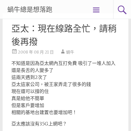
Skip
蝸牛總是想落跑
to
content
亞太：現在線路全忙，請稍
後再撥
2008 年 08 月 21 日
蝸牛
不知道是因為亞太網內互打免費 吸引了一堆人加入
還是長舌的人變多了
這兩天遇到2次了
亞太這家公司，被王家弄走了很多的錢
現在還可以撐的住
真是給他不簡單
但是客戶要增加
相關的基地台建置也要增加吧！
亞太應該沒有3.5G上網吧？