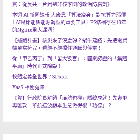
賞：從反共、台獨到非核家園的政治防腐劑》
本週 AI 新聞速報 大廠靠「算法瘦身」對抗算力漲價
| AI是節能與能源轉型的重要工具 | F5修補存在18年
的Nginx重大漏洞?
【逃跑計畫】核災來了沒處躲？蝸牛建議：先把電費
帳單當符咒，看能不能擋住通膨與停電！
從「甲乙丙丁」到「皆大歡喜」：國家認證的「集體
平庸」時代正式降臨！
軟體定義全世界？SDxxx
XaaS 相關蒐集
【賀】行政院長解鎖「廉航包機」隱藏成就！先爽飛
再匯款，華航這波虧本生意做得很「功德」？