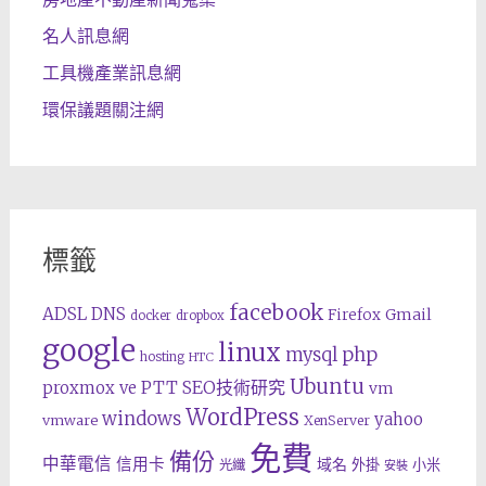
名人訊息網
工具機產業訊息網
環保議題關注網
標籤
facebook
ADSL
DNS
Gmail
Firefox
docker
dropbox
google
linux
php
mysql
hosting
HTC
Ubuntu
SEO技術研究
proxmox ve
PTT
vm
WordPress
windows
yahoo
vmware
XenServer
免費
備份
中華電信
信用卡
域名
外掛
小米
光纖
安裝