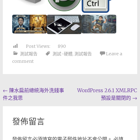
Post Views:
890
測試報告
測試-硬體
,
測試報告
Leave a
comment
Post
←
陳水扁前總統海外洗錢事
WordPress 2.6.1 XMLRPC
件之我思
預設是關閉的
→
navigation
發佈留言
發佈留言必須填寫的電子郵件地址不會公開。
必填