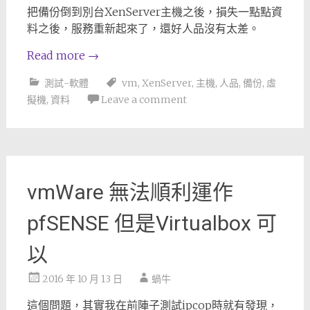
把備份倒到別台XenServer主機之後，損失一點點資
料之後，服務重新起來了，還好人品沒有太差。
Read more
→
測試-軟體
vm
,
XenServer
,
主機
,
人品
,
備份
,
虛
擬機
,
資料
Leave a comment
vmWare 無法順利運作
pfSENSE 但是Virtualbox 可
以
2016 年 10 月 13 日
蝸牛
這個問題，其實我在前陣子測試ipcop時就有發現，