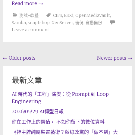
Read more
→
測試-軟體
CIFS
,
ESXi
,
OpenMediaVault
,
Samba
,
snaptshop
,
XenServer
,
備份
,
自動備份
Leave a comment
Posts
←
Older posts
Newer posts
→
navigation
最新文章
AI 時代的「工程」演變：從 Prompt 到 Loop
Engineering
2026/05/29 AI轉型日報
你在工作上的價值， 不如你留下的數位資料
《神主牌純屬裝置藝術？藍綠政黨的「做不到」大