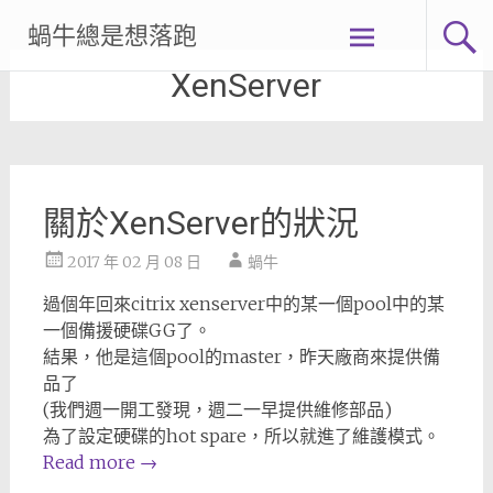
Skip
蝸牛總是想落跑
to
content
XenServer
關於XenServer的狀況
2017 年 02 月 08 日
蝸牛
過個年回來citrix xenserver中的某一個pool中的某
一個備援硬碟GG了。
結果，他是這個pool的master，昨天廠商來提供備
品了
(我們週一開工發現，週二一早提供維修部品)
為了設定硬碟的hot spare，所以就進了維護模式。
Read more
→