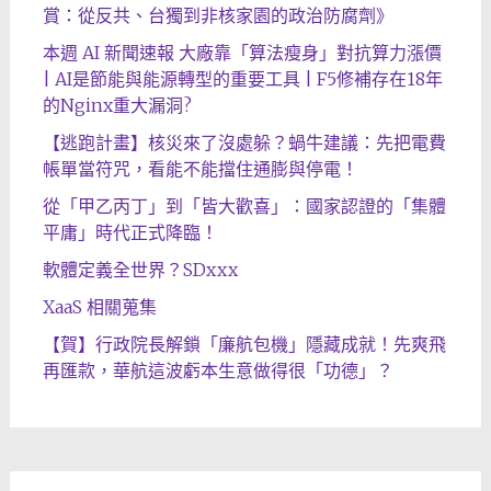
賞：從反共、台獨到非核家園的政治防腐劑》
本週 AI 新聞速報 大廠靠「算法瘦身」對抗算力漲價
| AI是節能與能源轉型的重要工具 | F5修補存在18年
的Nginx重大漏洞?
【逃跑計畫】核災來了沒處躲？蝸牛建議：先把電費
帳單當符咒，看能不能擋住通膨與停電！
從「甲乙丙丁」到「皆大歡喜」：國家認證的「集體
平庸」時代正式降臨！
軟體定義全世界？SDxxx
XaaS 相關蒐集
【賀】行政院長解鎖「廉航包機」隱藏成就！先爽飛
再匯款，華航這波虧本生意做得很「功德」？