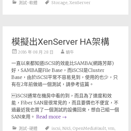
測試-軟體
Storage
,
XenServer
模擬出XenServer HA架構
2016 年 08 月 28 日
蝸牛
一直以來都知道iSCSI的效能比SAMBA(網路芳鄰)
好，SAMBA是File Base，而iSCSI是Cluster
Base，由於iSCSI平常不容易見到，使用的也少，只
有在2年前做過一個測試，請參考這篇。
iSCSI通常在機房中看的到，而且為了速度和效
能，Fiber SAN是很常見的，而且要價也不便宜，不
過最近我也買了一個測試的設備回來，想自己組一個
SAN來用。
Read more
→
測試-硬體
iscsi
,
NAS
,
OpenMediaVault
,
vm
,