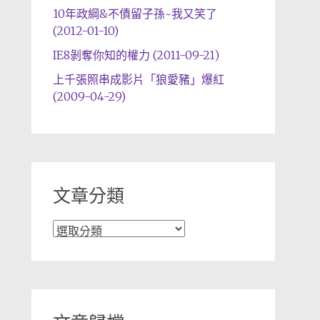
10年政綱&不債留子孫~我又笑了
(2012-01-10)
IE8剝奪你知的權力 (2011-09-21)
上千張照串成影片「狼愛豬」爆紅
(2009-04-29)
文章分類
文
章
分
類