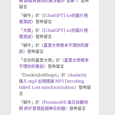
頻 群揚資通用的是浮動IP 沒事~
〉發佈
留言
「
蝸牛
」於〈
[ChatGPT] 4o的圖片視
覺測試
〉發佈留言
「
大致
」於〈
[ChatGPT] 4o的圖片視
覺測試
〉發佈留言
「
蝸牛
」於〈
嘉里大榮根本不理你的客
訴
〉發佈留言
「
去你的嘉里大榮
」於〈
嘉里大榮根本
不理你的客訴
〉發佈留言
「
DonkeyJo6Rmp4
」於〈
Audacity
匯入 mp3 出現錯誤 MP3 Decoding
failed: Lost synchronization
〉發佈留
言
「
蝸牛
」於〈
ProxmoxVE 每日自動快
照 終於發現這個神兵利器
〉發佈留言