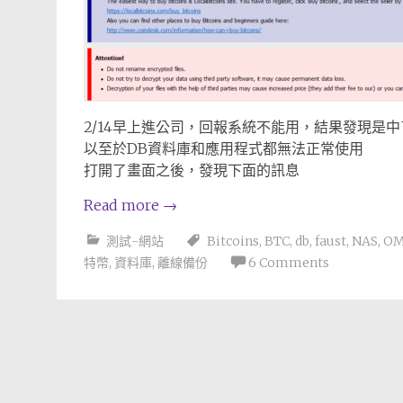
2/14早上進公司，回報系統不能用，結果發現是中了
以至於DB資料庫和應用程式都無法正常使用
打開了畫面之後，發現下面的訊息
Read more
→
測試-網站
Bitcoins
,
BTC
,
db
,
faust
,
NAS
,
OM
特幣
,
資料庫
,
離線備份
6 Comments