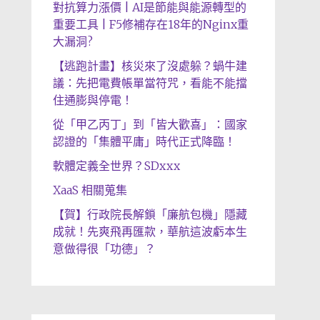
對抗算力漲價 | AI是節能與能源轉型的
重要工具 | F5修補存在18年的Nginx重
大漏洞?
【逃跑計畫】核災來了沒處躲？蝸牛建
議：先把電費帳單當符咒，看能不能擋
住通膨與停電！
從「甲乙丙丁」到「皆大歡喜」：國家
認證的「集體平庸」時代正式降臨！
軟體定義全世界？SDxxx
XaaS 相關蒐集
【賀】行政院長解鎖「廉航包機」隱藏
成就！先爽飛再匯款，華航這波虧本生
意做得很「功德」？