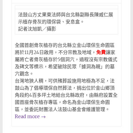
法鼓山方丈果東法師與台北縣副縣長陳威仁展
示植存骨灰的環保袋、安息盒。
記者沈旭凱／攝影
全國首創骨灰植存的台北縣立金山環保生命園區
將於11月24日啟用，不分宗教及地域，
免費
讓家
屬將亡者骨灰植存於5個洞穴，過程沒有宗教儀式
及碑文等標示，希望破除民眾「據洞為親」的墓
穴觀念。
台灣地狹人稠，可供殯葬設施用地極為不足，法
鼓山為了倡導環保自然葬法，捐出位於金山鄉頂
角段約4百多坪土地給台北縣政府，由縣府設置全
國首座骨灰植存專區，命名為金山環保生命園
區，並委託財團法人法鼓山基金會維護管理。
Read more
→