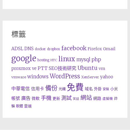
標籤
facebook
ADSL
DNS
Gmail
Firefox
docker
dropbox
google
linux
php
mysql
hosting
HTC
Ubuntu
SEO技術研究
proxmox ve
PTT
vm
WordPress
windows
yahoo
vmware
XenServer
免費
備份
中華電信
信用卡
域名
外掛
小米
光纖
安裝
網站
手機
測試
廣告
帳號
網路
微軟
更新
詐
虛擬機
笑話
雲端
騙
軟體