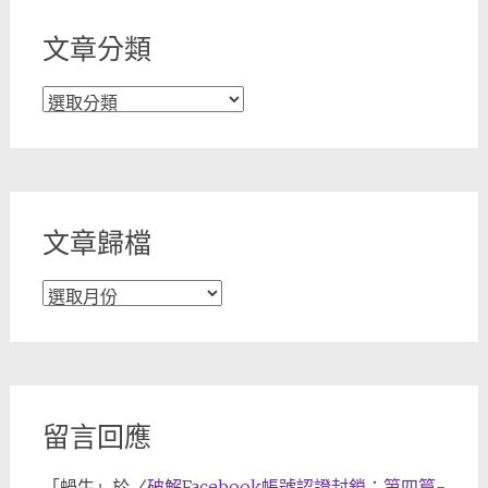
文章分類
文
章
分
類
文章歸檔
文
章
歸
檔
留言回應
「
蝸牛
」於〈
破解Facebook帳號認證封鎖：第四篇-