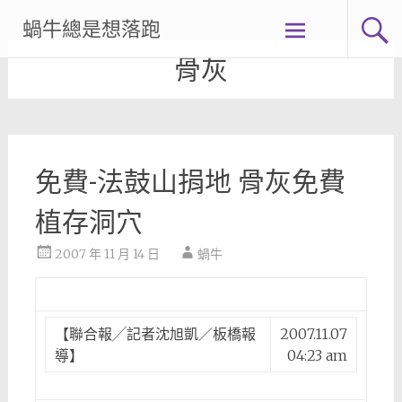
Skip
蝸牛總是想落跑
to
content
骨灰
免費-法鼓山捐地 骨灰免費
植存洞穴
2007 年 11 月 14 日
蝸牛
【聯合報╱記者沈旭凱／板橋報
2007.11.07
導】
04:23 am