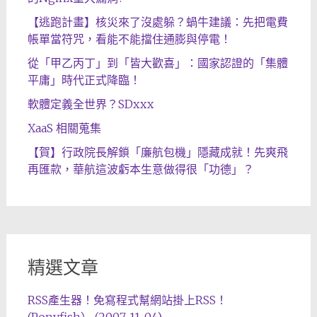
【逃跑計畫】核災來了沒處躲？蝸牛建議：先把電費
帳單當符咒，看能不能擋住通膨與停電！
從「甲乙丙丁」到「皆大歡喜」：國家認證的「集體
平庸」時代正式降臨！
軟體定義全世界？SDxxx
XaaS 相關蒐集
【賀】行政院長解鎖「廉航包機」隱藏成就！先爽飛
再匯款，華航這波虧本生意做得很「功德」？
精選文章
RSS產生器！免寫程式幫網站掛上RSS！