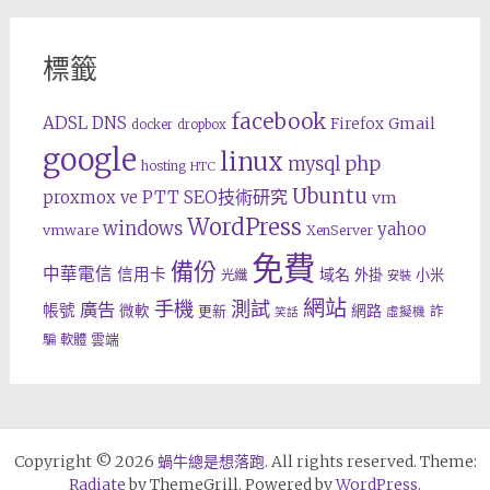
標籤
facebook
ADSL
DNS
Gmail
Firefox
docker
dropbox
google
linux
php
mysql
hosting
HTC
Ubuntu
SEO技術研究
proxmox ve
PTT
vm
WordPress
windows
yahoo
vmware
XenServer
免費
備份
中華電信
信用卡
域名
外掛
小米
光纖
安裝
網站
手機
測試
廣告
帳號
網路
微軟
更新
詐
虛擬機
笑話
雲端
騙
軟體
Copyright © 2026
蝸牛總是想落跑
. All rights reserved. Theme:
Radiate
by ThemeGrill. Powered by
WordPress
.