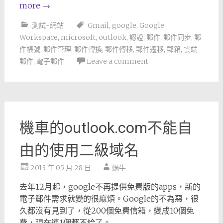
more
→
測試-網站
Gmail
,
google
,
Google
Workspace
,
microsoft
,
outlook
,
認證
,
郵件
,
郵件同步
,
郵
件帳號
,
郵件管理
,
郵件轉換
,
郵件轉移
,
郵件遷移
,
郵箱
,
雲端
郵件
,
電子郵件
Leave a comment
機車的outlook.com不能自
由的使用二級域名
2013 年 05 月 28 日
蝸牛
去年12月起，google不再提供免費版的apps，新的
電子郵件需求就變的很麻煩。Google的不為惡，很
久都沒有見到了，從200個免費信箱，變成10個免
費，現在連1個都不給了。