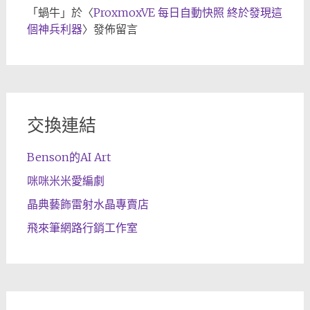
「
蝸牛
」於〈
ProxmoxVE 每日自動快照 終於發現這
個神兵利器
〉發佈留言
交換連結
Benson的AI Art
咪咪米米愛編劇
晶典藝飾雷射水晶專賣店
飛來筆網路行銷工作室