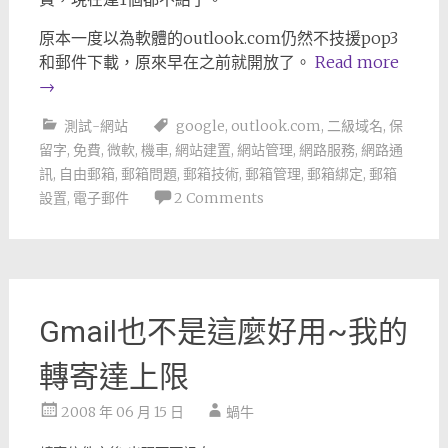
原本一度以為軟體的outlook.com仍然不技援pop3
和郵件下載，原來早在之前就開放了。
Read more
→
測試-網站
google
,
outlook.com
,
二級域名
,
保
留字
,
免費
,
微軟
,
機車
,
網站建置
,
網站管理
,
網路服務
,
網路通
訊
,
自由郵箱
,
郵箱問題
,
郵箱技術
,
郵箱管理
,
郵箱綁定
,
郵箱
設置
,
電子郵件
2 Comments
Gmail也不是這麼好用~我的
轉寄達上限
2008 年 06 月 15 日
蝸牛