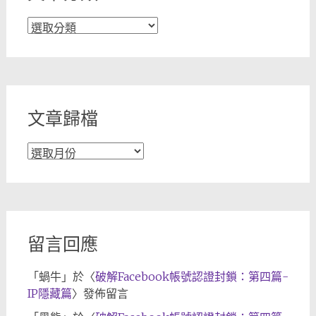
文
章
分
類
文章歸檔
文
章
歸
檔
留言回應
「
蝸牛
」於〈
破解Facebook帳號認證封鎖：第四篇-
IP隱藏篇
〉發佈留言