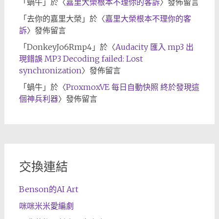
「
蝸牛
」於〈
嘉里大榮根本不理你的客訴
〉發佈留言
「
去你的嘉里大榮
」於〈
嘉里大榮根本不理你的客
訴
〉發佈留言
「
DonkeyJo6Rmp4
」於〈
Audacity 匯入 mp3 出
現錯誤 MP3 Decoding failed: Lost
synchronization
〉發佈留言
「
蝸牛
」於〈
ProxmoxVE 每日自動快照 終於發現這
個神兵利器
〉發佈留言
交換連結
Benson的AI Art
咪咪米米愛編劇