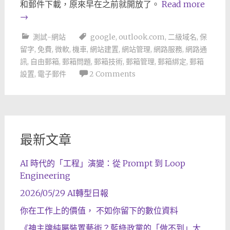
和郵件下載，原來早在之前就開放了。
Read more
→
測試-網站
google
,
outlook.com
,
二級域名
,
保
留字
,
免費
,
微軟
,
機車
,
網站建置
,
網站管理
,
網路服務
,
網路通
訊
,
自由郵箱
,
郵箱問題
,
郵箱技術
,
郵箱管理
,
郵箱綁定
,
郵箱
設置
,
電子郵件
2 Comments
最新文章
AI 時代的「工程」演變：從 Prompt 到 Loop
Engineering
2026/05/29 AI轉型日報
你在工作上的價值， 不如你留下的數位資料
《神主牌純屬裝置藝術？藍綠政黨的「做不到」大