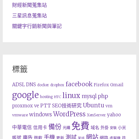
財經新聞蒐集站
三星訊息蒐集站
關鍵字行銷新聞與筆記
標籤
facebook
ADSL
DNS
Gmail
Firefox
docker
dropbox
google
linux
php
mysql
hosting
HTC
Ubuntu
SEO技術研究
proxmox ve
PTT
vm
WordPress
windows
yahoo
vmware
XenServer
免費
備份
中華電信
信用卡
域名
外掛
小米
光纖
安裝
網站
手機
測試
廣告
帳號
網路
微軟
更新
詐
虛擬機
笑話