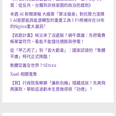
賞：從反共、台獨到非核家園的政治防腐劑》
本週 AI 新聞速報 大廠靠「算法瘦身」對抗算力漲價
| AI是節能與能源轉型的重要工具 | F5修補存在18年
的Nginx重大漏洞?
【逃跑計畫】核災來了沒處躲？蝸牛建議：先把電費
帳單當符咒，看能不能擋住通膨與停電！
從「甲乙丙丁」到「皆大歡喜」：國家認證的「集體
平庸」時代正式降臨！
軟體定義全世界？SDxxx
XaaS 相關蒐集
【賀】行政院長解鎖「廉航包機」隱藏成就！先爽飛
再匯款，華航這波虧本生意做得很「功德」？