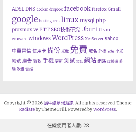
facebook
ADSL
DNS
Gmail
Firefox
docker
dropbox
google
linux
php
mysql
hosting
HTC
Ubuntu
SEO技術研究
proxmox ve
PTT
vm
WordPress
windows
yahoo
vmware
XenServer
免費
備份
中華電信
信用卡
域名
外掛
小米
光纖
安裝
網站
手機
測試
廣告
帳號
網路
微軟
更新
詐
虛擬機
笑話
雲端
騙
軟體
Copyright © 2026
蝸牛總是想落跑
. All rights reserved. Theme:
Radiate
by ThemeGrill. Powered by
WordPress
.
在線使用者人數: 28