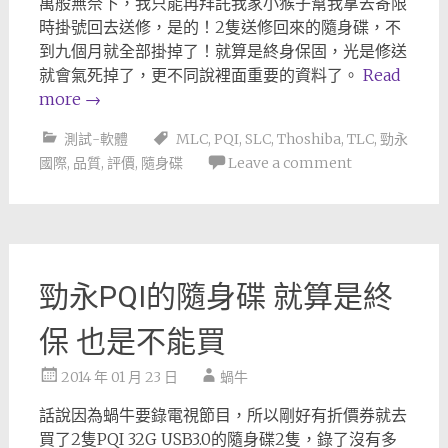
萬般無奈下，我只能再拜託我家小猴子幫我拿去寄限
時掛號回去送修，是的！2隻送修回來的隨身碟，不
到九個月就全部掛掉了！就算是終身保固，光是修送
就會氣死掉了，更不同說裡面重要的資料了。
Read
more
→
測試-軟體
MLC
,
PQI
,
SLC
,
Thoshiba
,
TLC
,
勁永
國際
,
品質
,
評價
,
隨身碟
Leave a comment
勁永PQI的隨身碟 就算是終
保 也是不能買
2014 年 01 月 23 日
蝸牛
話說因為蝸牛要錄電視節目，所以剛好有折價券就去
買了2隻PQI 32G USB3.0的隨身碟2隻，錄了沒有多