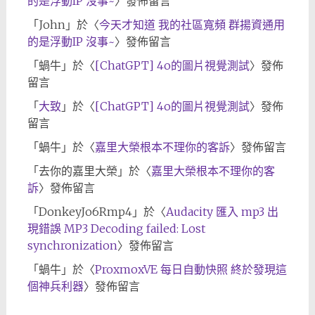
的是浮動IP 沒事~
〉發佈留言
「
John
」於〈
今天才知道 我的社區寬頻 群揚資通用
的是浮動IP 沒事~
〉發佈留言
「
蝸牛
」於〈
[ChatGPT] 4o的圖片視覺測試
〉發佈
留言
「
大致
」於〈
[ChatGPT] 4o的圖片視覺測試
〉發佈
留言
「
蝸牛
」於〈
嘉里大榮根本不理你的客訴
〉發佈留言
「
去你的嘉里大榮
」於〈
嘉里大榮根本不理你的客
訴
〉發佈留言
「
DonkeyJo6Rmp4
」於〈
Audacity 匯入 mp3 出
現錯誤 MP3 Decoding failed: Lost
synchronization
〉發佈留言
「
蝸牛
」於〈
ProxmoxVE 每日自動快照 終於發現這
個神兵利器
〉發佈留言