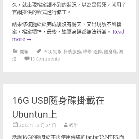
久，就出現檔案讀不到的狀況，以為是假死，就用了
官網提供的程式進行修正。
結果修復隨碟碟完成後沒有幾天，又出現讀不到檔
案，檔案壞掉，最後，連隨身碟都無法辨識。
Read
more
→
開箱
PQI
,
勁永
,
售後服務
,
維修
,
返修
,
隨身碟
,
鴻
海
13 Comments
16G USB隨身碟掛載在
Ubuntun上
2012 年 12 月 24 日
蝸牛
話說16G的隨身碟不再使用傳統的fat,fat32,NTFS,而