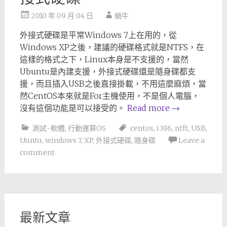
2010 年 09 月 04 日
蝸牛
外接式硬碟是平常Windows 7上在用的，從
Windows XP之後，建議的硬碟格式就是NTFS，在
這樣的格式之下，Linux本身是不支援的，當然
Ubuntu是內建支援，外接式硬碟還是隨身碟都支
援，而且插入USB之後直接掛載，不用這麼麻煩，當
然CentOS本來就是For主機使用，不是個人電腦，
沒有這個功能是可以接受的。
Read more
→
測試-軟體
,
行動運算OS
centos
,
i386
,
ntft
,
USB
,
Uuntu
,
windows 7
,
XP
,
外接式硬碟
,
隨身碟
Leave a
comment
最新文章