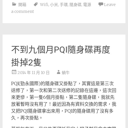
開箱
Wifi
,
小米
,
手環
,
隨身碟
,
電源
Leave
a comment
不到九個月PQI隨身碟再度
掛掉2隻
2014 年 11 月 10 日
蝸牛
PQI(勁永國際)的隨身碟又掛點了，其實這是第三次
送修了，第一次和第二次送修的記錄在這邊，這次回
來更慘，第一隻6個月掛點，第二隻隨身碟，我就先
放著暫時沒有用了！最近因為有資料交換的需求，我
又把PQI隨身碟拿出來用，PQI的隨身碟用了沒有多
久，再次掛點。