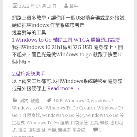
2022 年 04 月 10 日
蝸牛
網路上很多教學，讓你用一個USB隨身碟或是外接試
硬碟把Windows 作業系統帶者走
幾套對岸的工具
1.Windows to Go 輔助工具 WTGA 蘿蔔頭IT論壇
我把Windows 10 21h1做到32G USB 隨身碟上，開
不起來，而且光是做Windows to go 就跑了快要10
個小時。
2.傲梅系統助手
以上兩套工具都可以把Windows系統轉移到隨身碟
或是外接硬碟上
Read more
→
測試-軟體
USB
,
Windows 10
,
windows 7
,
Windows to Go
,
Windows To Go Creator
,
Windows To
Go 工作隨身碟
,
Windows To Go 設定
,
Windows To Go 設
定程式
,
Windows To Go 選項
,
口袋系統
,
工具
,
微軟
,
應用程
式
,
環境
,
環境測試
,
開機
,
開機碟
,
隨身碟
1