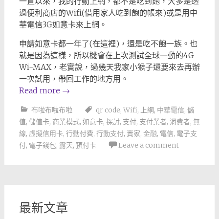
一直以來，我的行動上網，都不是吃到飽，大多是透
過便利商店的Wifi(借用家人吃到飽的帳來)或是用中
華電信3G如意卡來上網。
申請如意卡都一年了(在這裡)，還是吃不飽一族。也
就是因為這樣，所以機會在上次測試全球一動的4G
Wi-MAX，老實說，過幾天我家小猴子還要來去再辦
一次試用，帶回工作的地方用。
Read more
→
布啦布啦布啦
qr code
,
Wifi
,
上網
,
中華電信
,
儲
值
,
儲值卡
,
商業模式
,
如意卡
,
探討
,
支付
,
支付業者
,
消費者
,
無
線
,
虛擬信用卡
,
行動付費
,
行動支付
,
賣家
,
金融
,
電信
,
電子支
付
,
電子錢包
,
露天
,
預付卡
Leave a comment
最新文章