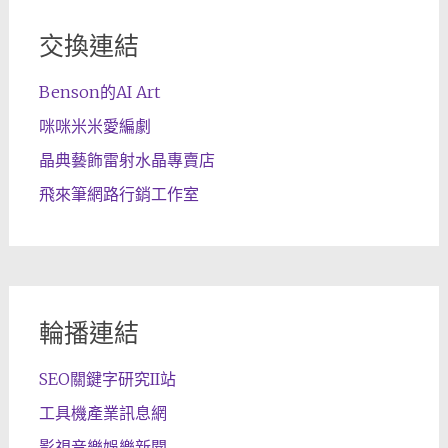
交換連結
Benson的AI Art
咪咪米米愛編劇
晶典藝飾雷射水晶專賣店
飛來筆網路行銷工作室
輪播連結
SEO關鍵字研究II站
工具機產業訊息網
影視音樂娛樂新聞