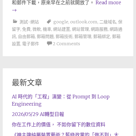
和郵件下載，原來早在之前就開放了。
Read more
→
測試-網站
google
,
outlook.com
,
二級域名
,
保
留字
,
免費
,
微軟
,
機車
,
網站建置
,
網站管理
,
網路服務
,
網路通
訊
,
自由郵箱
,
郵箱問題
,
郵箱技術
,
郵箱管理
,
郵箱綁定
,
郵箱
設置
,
電子郵件
2 Comments
最新文章
AI 時代的「工程」演變：從 Prompt 到 Loop
Engineering
2026/05/29 AI轉型日報
你在工作上的價值， 不如你留下的數位資料
《神主牌純屬裝置藝術？藍綠政黨的「做不到」大