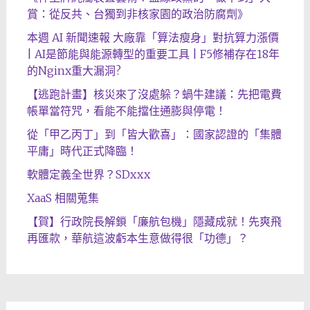
賞：從反共、台獨到非核家園的政治防腐劑》
本週 AI 新聞速報 大廠靠「算法瘦身」對抗算力漲價
| AI是節能與能源轉型的重要工具 | F5修補存在18年
的Nginx重大漏洞?
【逃跑計畫】核災來了沒處躲？蝸牛建議：先把電費
帳單當符咒，看能不能擋住通膨與停電！
從「甲乙丙丁」到「皆大歡喜」：國家認證的「集體
平庸」時代正式降臨！
軟體定義全世界？SDxxx
XaaS 相關蒐集
【賀】行政院長解鎖「廉航包機」隱藏成就！先爽飛
再匯款，華航這波虧本生意做得很「功德」？