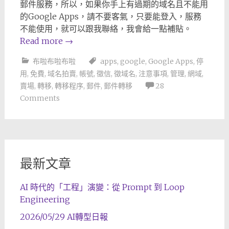
郵件服務，所以，如果你手上有過期的域名且不能用
的Google Apps，請不要客氣，只要能登入，服務
不能使用，就可以跟我聯絡，我會給一點補貼。
Read more
→
布啦布啦布啦
apps
,
google
,
Google Apps
,
停
用
,
免費
,
域名拍賣
,
帳號
,
徵信
,
徵域名
,
注意事項
,
管理
,
網域
,
賣場
,
轉移
,
轉移程序
,
郵件
,
郵件轉移
28
Comments
最新文章
AI 時代的「工程」演變：從 Prompt 到 Loop
Engineering
2026/05/29 AI轉型日報