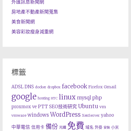
外匯訊息新聞網
房地產不動產新聞蒐集
美食新聞網
美容彩妝瘦身減重網
標籤
facebook
ADSL
DNS
Gmail
Firefox
docker
dropbox
google
linux
php
mysql
hosting
HTC
Ubuntu
SEO技術研究
proxmox ve
PTT
vm
WordPress
windows
yahoo
vmware
XenServer
免費
備份
中華電信
信用卡
域名
外掛
小米
光纖
安裝