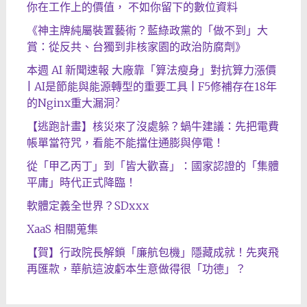
你在工作上的價值， 不如你留下的數位資料
《神主牌純屬裝置藝術？藍綠政黨的「做不到」大
賞：從反共、台獨到非核家園的政治防腐劑》
本週 AI 新聞速報 大廠靠「算法瘦身」對抗算力漲價
| AI是節能與能源轉型的重要工具 | F5修補存在18年
的Nginx重大漏洞?
【逃跑計畫】核災來了沒處躲？蝸牛建議：先把電費
帳單當符咒，看能不能擋住通膨與停電！
從「甲乙丙丁」到「皆大歡喜」：國家認證的「集體
平庸」時代正式降臨！
軟體定義全世界？SDxxx
XaaS 相關蒐集
【賀】行政院長解鎖「廉航包機」隱藏成就！先爽飛
再匯款，華航這波虧本生意做得很「功德」？