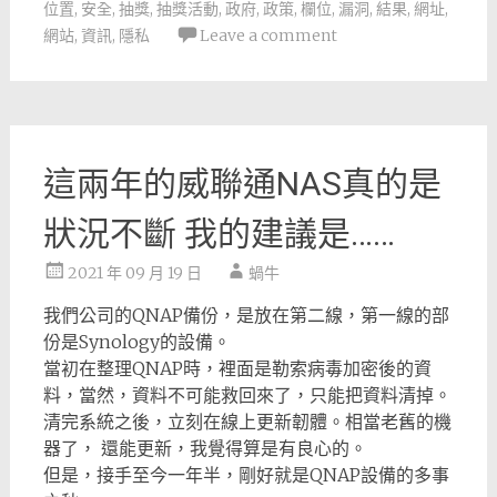
位置
,
安全
,
抽獎
,
抽獎活動
,
政府
,
政策
,
欄位
,
漏洞
,
結果
,
網址
,
網站
,
資訊
,
隱私
Leave a comment
這兩年的威聯通NAS真的是
狀況不斷 我的建議是……
2021 年 09 月 19 日
蝸牛
我們公司的QNAP備份，是放在第二線，第一線的部
份是Synology的設備。
當初在整理QNAP時，裡面是勒索病毒加密後的資
料，當然，資料不可能救回來了，只能把資料清掉。
清完系統之後，立刻在線上更新韌體。相當老舊的機
器了， 還能更新，我覺得算是有良心的。
但是，接手至今一年半，剛好就是QNAP設備的多事