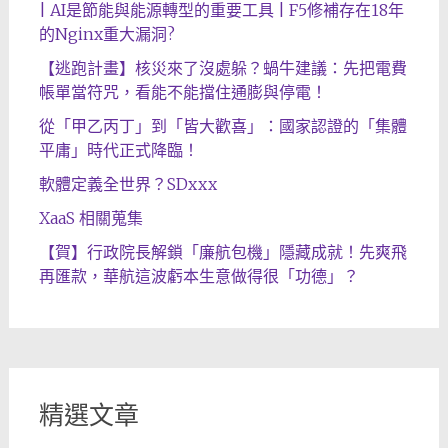
| AI是節能與能源轉型的重要工具 | F5修補存在18年
的Nginx重大漏洞?
【逃跑計畫】核災來了沒處躲？蝸牛建議：先把電費
帳單當符咒，看能不能擋住通膨與停電！
從「甲乙丙丁」到「皆大歡喜」：國家認證的「集體
平庸」時代正式降臨！
軟體定義全世界？SDxxx
XaaS 相關蒐集
【賀】行政院長解鎖「廉航包機」隱藏成就！先爽飛
再匯款，華航這波虧本生意做得很「功德」？
精選文章