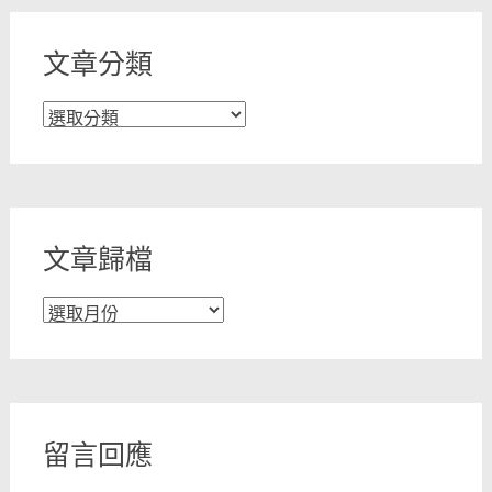
文章分類
文
章
分
類
文章歸檔
文
章
歸
檔
留言回應