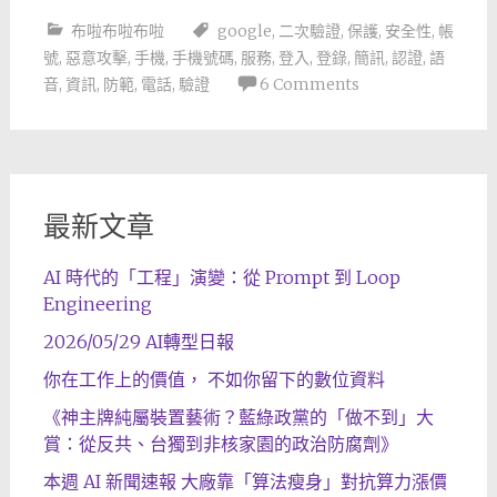
布啦布啦布啦
google
,
二次驗證
,
保護
,
安全性
,
帳
號
,
惡意攻擊
,
手機
,
手機號碼
,
服務
,
登入
,
登錄
,
簡訊
,
認證
,
語
音
,
資訊
,
防範
,
電話
,
驗證
6 Comments
最新文章
AI 時代的「工程」演變：從 Prompt 到 Loop
Engineering
2026/05/29 AI轉型日報
你在工作上的價值， 不如你留下的數位資料
《神主牌純屬裝置藝術？藍綠政黨的「做不到」大
賞：從反共、台獨到非核家園的政治防腐劑》
本週 AI 新聞速報 大廠靠「算法瘦身」對抗算力漲價