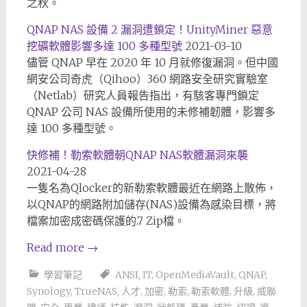
之秋。
QNAP NAS 設備 2 漏洞遭鎖定！UnityMiner 惡意
挖礦軟體影響多達 100 多種型號
2021-03-10
儘管 QNAP 早在 2020 年 10 月就修復漏洞。但中國
網安公司奇虎（Qihoo）360 網路安全研究實驗室
（Netlab）研究人員報告指出，有駭客專門鎖定
QNAP 公司 NAS 設備所使用的未修補韌體，影響多
達 100 多種型號。
快修補！勒索軟體朝QNAP NAS軟體漏洞來襲
2021-04-28
一隻名為Qlocker的新勒索軟體最近在網路上散佈，
以QNAP的網路附加儲存(NAS)設備為感染目標，將
檔案加密成密碼保護的.7 Zip檔。
Read more
→
學習筆記
ANSI
,
IT
,
OpenMediaVault
,
QNAP
,
Synology
,
TrueNAS
,
人才
,
加密
,
勒索
,
勒索軟體
,
升級
,
威聯