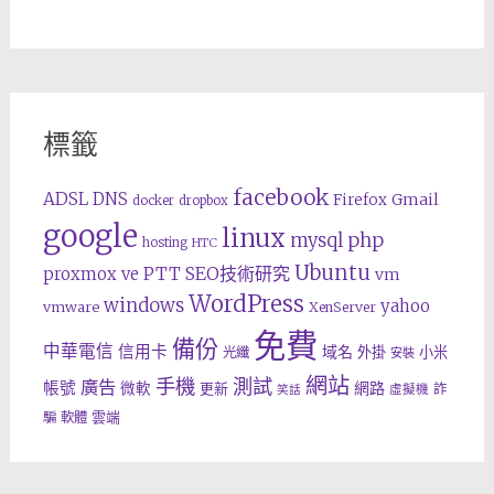
標籤
facebook
ADSL
DNS
Gmail
Firefox
docker
dropbox
google
linux
php
mysql
hosting
HTC
Ubuntu
SEO技術研究
proxmox ve
PTT
vm
WordPress
windows
yahoo
vmware
XenServer
免費
備份
中華電信
信用卡
域名
外掛
小米
光纖
安裝
網站
手機
測試
廣告
帳號
網路
微軟
更新
詐
虛擬機
笑話
雲端
騙
軟體