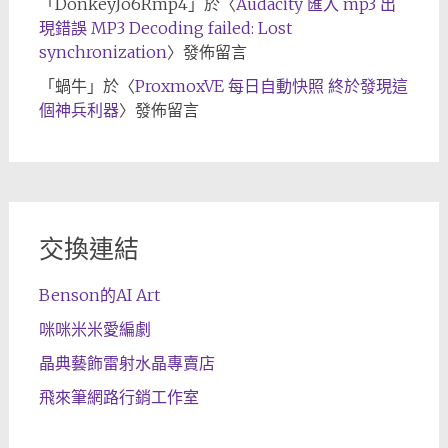
「
DonkeyJo6Rmp4
」於〈
Audacity 匯入 mp3 出
現錯誤 MP3 Decoding failed: Lost
synchronization
〉發佈留言
「
蝸牛
」於〈
ProxmoxVE 每日自動快照 終於發現這
個神兵利器
〉發佈留言
交換連結
Benson的AI Art
咪咪米米愛編劇
晶典藝飾雷射水晶專賣店
飛來筆網路行銷工作室