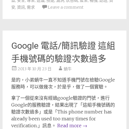
盟
,
安全
,
專業
,
建議
,
技能
,
漏洞
,
狀態碼
,
產業
,
補強
,
認證
,
資
安
,
資訊
,
需求
Leave a comment
Google 電話/簡訊驗證 這組
手機號碼的驗證次數過多
2013 年 10 月 23 日
蝸牛
是的，小弟蝸牛一直不知道手機門號在檢驗Google
服務時，可以做幾次，於是乎，做了一個實驗。
拿了一個從來沒有經過google驗證的門號，進行
Google的服務驗證，結果出現了「這組手機號碼的
驗證次數過多」或是「This phone number has
already been used too many times for
verification.」訊息。
Read more
→