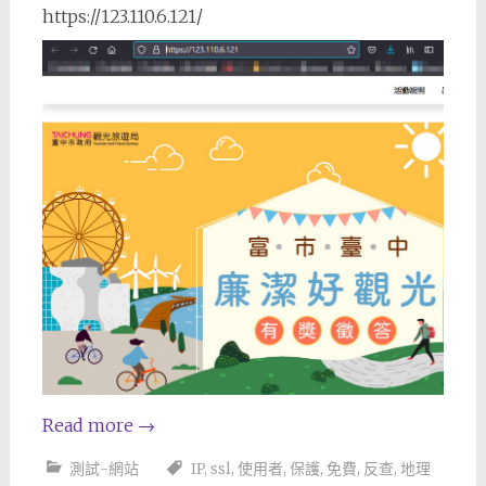
https://123.110.6.121/
Read more
→
測試-網站
IP
,
ssl
,
使用者
,
保護
,
免費
,
反查
,
地理