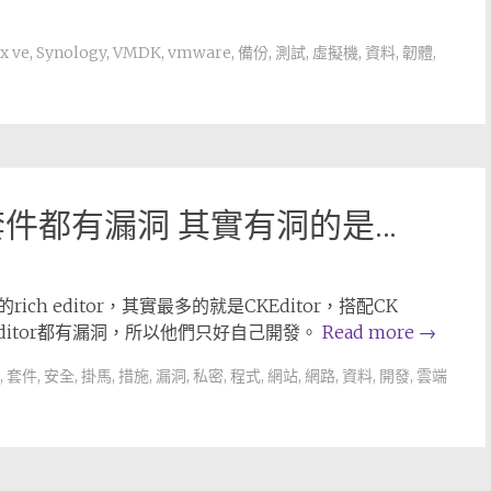
x ve
,
Synology
,
VMDK
,
vmware
,
備份
,
測試
,
虛擬機
,
資料
,
韌體
,
件都有漏洞 其實有洞的是…
 editor，其實最多的就是CKEditor，搭配CK
 editor都有漏洞，所以他們只好自己開發。
Read more
→
,
套件
,
安全
,
掛馬
,
措施
,
漏洞
,
私密
,
程式
,
網站
,
網路
,
資料
,
開發
,
雲端