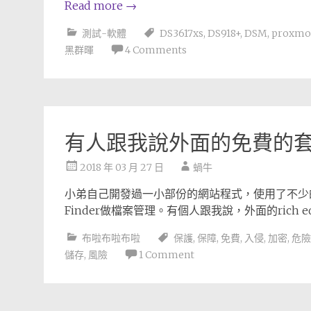
Read more
→
測試-軟體
DS3617xs
,
DS918+
,
DSM
,
proxmo
黑群暉
4 Comments
有人跟我說外面的免費的套
2018 年 03 月 27 日
蝸牛
小弟自己開發過一小部份的網站程式，使用了不少的rich
Finder做檔案管理。有個人跟我說，外面的rich
布啦布啦布啦
保護
,
保障
,
免費
,
入侵
,
加密
,
危險
儲存
,
風險
1 Comment