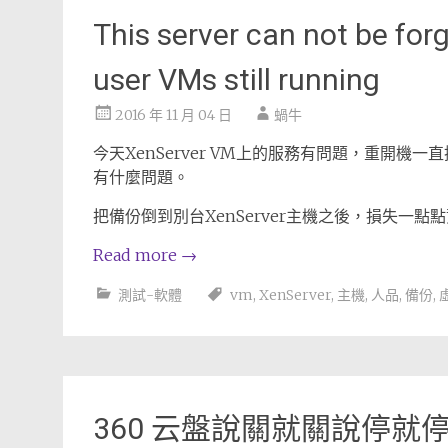
This server can not be fo
user VMs still running
2016 年 11 月 04 日
蝸牛
今天XenServer VM上的服務有問題，重開
有什麼問題。
把備份倒到別台XenServer主機之後，損失一
Read more
→
測試-軟體
vm
,
XenServer
,
主機
,
人品
,
備份
,
360 云盤說關就關說停就