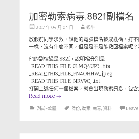
加密勒索病毒.882f副檔名
2017 年 04 月 04 日
蝸牛
放假前同學求救，說他的電腦檔名被成亂碼，打不
一樣，沒有什麼不同，但是是不是能救回檔案呢？
他的副檔過是.882f，說明檔分別是
_READ_THIS_FILE_0LMQ4UP3_.hta
_READ_THIS_FILE_FN4OHHW_.jpeg
_READ_THIS_FILE_NRV9Q_.txt
打開上述任何一個檔案，就會出現勒索訊息，包含
Read more
→
測試-軟體
備份
,
勒索
,
病毒
,
資料
Leave