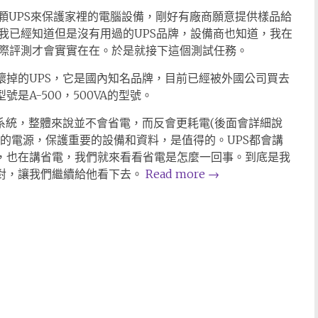
顆UPS來保護家裡的電腦設備，剛好有廠商願意提供樣品給
我已經知道但是沒有用過的UPS品牌，設備商也知道，我在
際評測才會實實在在。於是就接下這個測試任務。
壞掉的UPS，它是國內知名品牌，目前已經被外國公司買去
是A-500，500VA的型號。
電系統，整體來說並不會省電，而反會更耗電(後面會詳細說
定的電源，保護重要的設備和資料，是值得的。UPS都會講
，也在講省電，我們就來看看省電是怎麼一回事。到底是我
對，讓我們繼續給他看下去。
Read more
→