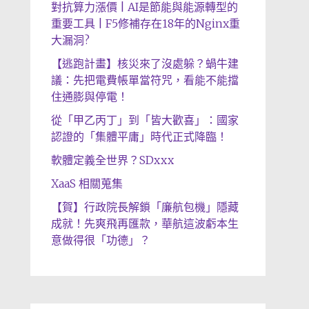
對抗算力漲價 | AI是節能與能源轉型的
重要工具 | F5修補存在18年的Nginx重
大漏洞?
【逃跑計畫】核災來了沒處躲？蝸牛建
議：先把電費帳單當符咒，看能不能擋
住通膨與停電！
從「甲乙丙丁」到「皆大歡喜」：國家
認證的「集體平庸」時代正式降臨！
軟體定義全世界？SDxxx
XaaS 相關蒐集
【賀】行政院長解鎖「廉航包機」隱藏
成就！先爽飛再匯款，華航這波虧本生
意做得很「功德」？