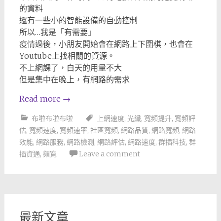
的資料
還有一些小的智能設備的自動控制
所以…我是「有需要」
疫情過後，小朋友開始會在網路上下圍棋，也會在
Youtube上找相關的資源。
不上網課了，白天的用量不大
但是集中在晚上，有網路的需求
Read more
→
布啦布啦布啦
上網速度
,
光纖
,
寬頻提升
,
寬頻評
估
,
寬頻速度
,
寬頻速率
,
社區寬頻
,
網路品質
,
網路寬頻
,
網路
效能
,
網路服務
,
網路檢測
,
網路評估
,
網路速度
,
群插科技
,
群
插資通
,
頻寬
Leave a comment
最新文章