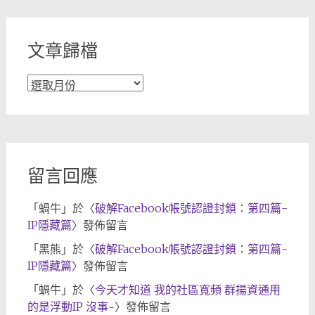
類
文章歸檔
文
章
歸
檔
留言回應
「
蝸牛
」於〈
破解Facebook帳號認證封鎖：第四篇-
IP隱藏篇
〉發佈留言
「
黑熊
」於〈
破解Facebook帳號認證封鎖：第四篇-
IP隱藏篇
〉發佈留言
「
蝸牛
」於〈
今天才知道 我的社區寬頻 群揚資通用
的是浮動IP 沒事~
〉發佈留言