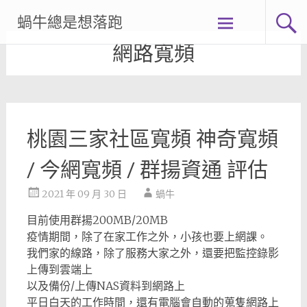
Skip
蝸牛總是想落跑
to
content
網路寬頻
桃園三家社區寬頻 神奇寬頻
/ 今網寬頻 / 群揚資通 評估
2021 年 09 月 30 日
蝸牛
目前使用群揚200MB/20MB
疫情期間，除了在家工作之外，小孩也要上網課。
我們家的線路，除了服務大家之外，還要把監控錄影
上傳到雲端上
以及備份/上傳NAS資料到網路上
平日白天的工作時間，還有電腦會自動的蒐隻網路上