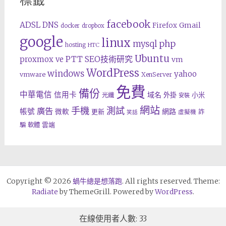
標籤
facebook
ADSL
DNS
Gmail
Firefox
docker
dropbox
google
linux
php
mysql
hosting
HTC
Ubuntu
SEO技術研究
proxmox ve
PTT
vm
WordPress
windows
yahoo
vmware
XenServer
免費
備份
中華電信
信用卡
域名
外掛
小米
光纖
安裝
網站
手機
測試
廣告
帳號
網路
微軟
更新
詐
虛擬機
笑話
雲端
騙
軟體
Copyright © 2026
蝸牛總是想落跑
. All rights reserved. Theme:
Radiate
by ThemeGrill. Powered by
WordPress
.
在線使用者人數: 33