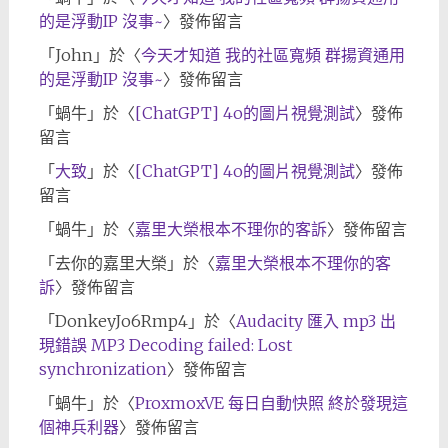
的是浮動IP 沒事~
〉發佈留言
「
John
」於〈
今天才知道 我的社區寬頻 群揚資通用
的是浮動IP 沒事~
〉發佈留言
「
蝸牛
」於〈
[ChatGPT] 4o的圖片視覺測試
〉發佈
留言
「
大致
」於〈
[ChatGPT] 4o的圖片視覺測試
〉發佈
留言
「
蝸牛
」於〈
嘉里大榮根本不理你的客訴
〉發佈留言
「
去你的嘉里大榮
」於〈
嘉里大榮根本不理你的客
訴
〉發佈留言
「
DonkeyJo6Rmp4
」於〈
Audacity 匯入 mp3 出
現錯誤 MP3 Decoding failed: Lost
synchronization
〉發佈留言
「
蝸牛
」於〈
ProxmoxVE 每日自動快照 終於發現這
個神兵利器
〉發佈留言