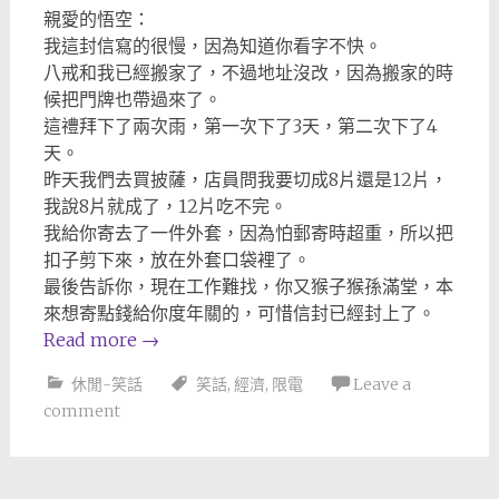
親愛的悟空：
我這封信寫的很慢，因為知道你看字不快。
八戒和我已經搬家了，不過地址沒改，因為搬家的時
候把門牌也帶過來了。
這禮拜下了兩次雨，第一次下了3天，第二次下了4
天。
昨天我們去買披薩，店員問我要切成8片還是12片，
我說8片就成了，12片吃不完。
我給你寄去了一件外套，因為怕郵寄時超重，所以把
扣子剪下來，放在外套口袋裡了。
最後告訴你，現在工作難找，你又猴子猴孫滿堂，本
來想寄點錢給你度年關的，可惜信封已經封上了。
Read more
→
休閒-笑話
笑話
,
經濟
,
限電
Leave a
comment