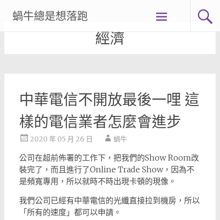
Skip
蝸牛總是想落跑
to
content
經濟
中華電信不開放最後一哩 這
樣的電信業者怎麼會進步
2020 年 05 月 26 日
蝸牛
公司在超前佈署的工作下，把我們的Show Room改
裝完了，而且進行了Online Trade Show，因為不
是頻寬專用，所以就時不時出現卡頓的現像。
我們公司已經有中華電信的光纖直接拉到機房，所以
「所有的速度」都可以申請。