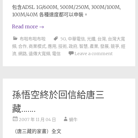
包含ADSL 1G/600M, 500M/250M, 300M/100M,
100M/40M 各種速度都可以申裝。
Read more
→
布啦布啦布啦
5G
,
中華電信
,
光纖
,
台灣
,
台灣大寬
頻
,
合作
,
商業模式
,
應用
,
技術
,
政府
,
智慧
,
產業
,
發展
,
競爭
,
經
濟
,
網路
,
遠傳大寬頻
,
電信
Leave a comment
孫悟空終於回信給唐三
藏…….
2007 年 11 月 04 日
蝸牛
（唐三藏的家書）全文