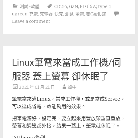
測試-軟體
CD216
,
GaN
,
PD 66W
,
type c
,
ugreen
,
充電
,
充電器
,
快充
,
測試
,
筆電
,
雙C氣化鎵
Leave a comment
Linux筆電來當成工作機/伺
服器 蓋上螢幕 卻休眠了
2021 年 01 月 21 日
蝸牛
筆電拿來灌Linux，當成工作機，或是當成Servre。
可以達成省電，效能夠用的效果。
把筆電灌好，設定完，要立起來用置放架垂直置放，
螢幕和週邊都外接，結果一蓋上，筆電就休眠了。
以Ubuntu為例