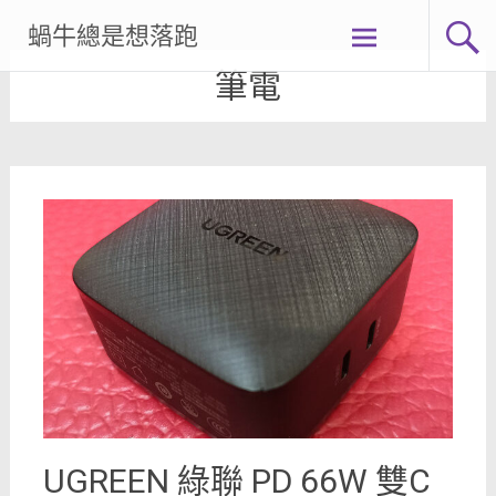
Skip
蝸牛總是想落跑
to
content
筆電
UGREEN 綠聯 PD 66W 雙C