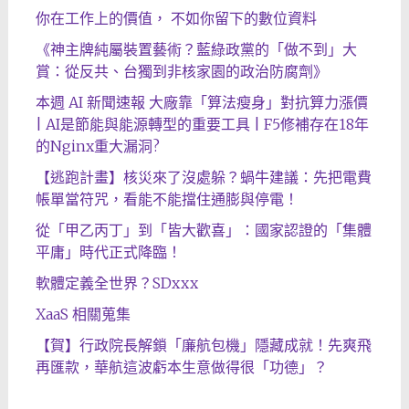
你在工作上的價值， 不如你留下的數位資料
《神主牌純屬裝置藝術？藍綠政黨的「做不到」大
賞：從反共、台獨到非核家園的政治防腐劑》
本週 AI 新聞速報 大廠靠「算法瘦身」對抗算力漲價
| AI是節能與能源轉型的重要工具 | F5修補存在18年
的Nginx重大漏洞?
【逃跑計畫】核災來了沒處躲？蝸牛建議：先把電費
帳單當符咒，看能不能擋住通膨與停電！
從「甲乙丙丁」到「皆大歡喜」：國家認證的「集體
平庸」時代正式降臨！
軟體定義全世界？SDxxx
XaaS 相關蒐集
【賀】行政院長解鎖「廉航包機」隱藏成就！先爽飛
再匯款，華航這波虧本生意做得很「功德」？