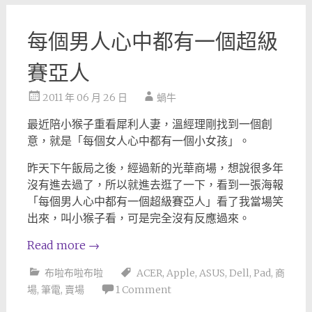
每個男人心中都有一個超級
賽亞人
2011 年 06 月 26 日
蝸牛
最近陪小猴子重看犀利人妻，溫經理剛找到一個創
意，就是「每個女人心中都有一個小女孩」。
昨天下午飯局之後，經過新的光華商場，想說很多年
沒有進去過了，所以就進去逛了一下，看到一張海報
「每個男人心中都有一個超級賽亞人」看了我當場笑
出來，叫小猴子看，可是完全沒有反應過來。
Read more
→
布啦布啦布啦
ACER
,
Apple
,
ASUS
,
Dell
,
Pad
,
商
場
,
筆電
,
賣場
1 Comment