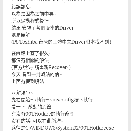
錯誤訊息~
以為是因為之前中毒~
所以驅動程式掛掉
結果 安裝了各個版本的Driver
還是無解
(PS.Toshiba 台灣的正體中文Driver根本找不到)
在網路上查了很久~
都沒有相關的解法
(官方說法~請重新Recover~)
今天 看到一封轉貼的信~
上面有提到解法
<<解法1>>
先在開始=>執行=>msconfig按下執行
看一下~啟動的頁籤
有沒有00THotkey的執行命令
沒有的話~可以在此新增~
路徑是
C:\WINDOWS\System32\00THotkey.exe