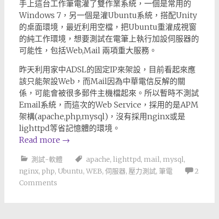
手上這台工作筆電灌了雙作業系統，一個是常用的
Windows 7，另一個是灌Ubuntu系統，搭配Unity
的桌面環境，最近利用空檔，把Ubuntu重灌成視窗
的純工作環境，想要測試在電筆上執行加設伺服器的
可能性，包括Web,Mail 兩項重大服務。
昨天利用家中ADSL的固定IP來架設，目前看起來應
該只能架設Web，而Mail因為中華電信反解的關
係，可能會被很多郵件主機檔起來。所以暫時不測試
Email系統，而這次的Web Service，採用的是APM
架構(apache,php,mysql)，沒有採用nginx或是
lighttpd等省記憶體的環境。
Read more
→
測試-軟體
apache
,
lighttpd
,
mail
,
mysql
,
nginx
,
php
,
Ubuntu
,
WEB
,
伺服器
,
壓力測試
,
筆電
2
Comments