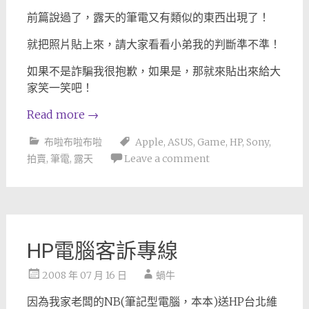
前篇說過了，露天的筆電又有類似的東西出現了！
就把照片貼上來，請大家看看小弟我的判斷準不準！
如果不是詐騙我很抱歉，如果是，那就來貼出來給大
家笑一笑吧！
Read more
→
布啦布啦布啦
Apple
,
ASUS
,
Game
,
HP
,
Sony
,
拍賣
,
筆電
,
露天
Leave a comment
HP電腦客訴專線
2008 年 07 月 16 日
蝸牛
因為我家老闆的NB(筆記型電腦，本本)送HP台北維