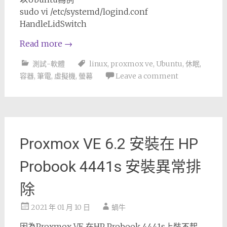
sudo vi /etc/systemd/logind.conf
HandleLidSwitch
Read more
→
測試-軟體
linux
,
proxmox ve
,
Ubuntu
,
休眠
,
容器
,
筆電
,
虛擬機
,
螢幕
Leave a comment
Proxmox VE 6.2 安裝在 HP
Probook 4441s 安裝異常排
除
2021 年 01 月 10 日
蝸牛
因為Proxmox VE 在HP Probook 4441s上裝不起