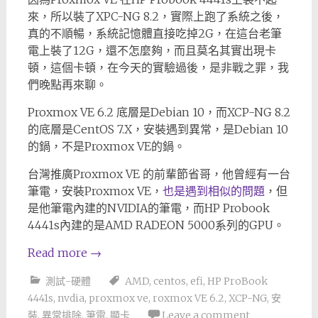
來，所以裝了XPC-NG 8.2，實際上跑了系統之後，
真的不順暢，系統記憶體直接吃掉2G，在這台老筆
電上裝了12G，還不怎麼夠，而且莫名其實出現卡
頓，這個卡頓，在今天的實驗過後，是非戰之罪，我
們晚點再來聊。
Proxmox VE 6.2 底層是Debian 10，而XCP-NG 8.2
的底層是CentOS 7.X，安裝遇到異常，是Debian 10
的鍋，不是Proxmox VE的鍋。
台灣推廣Proxmox VE 的前輩節省哥，他曾經有一台
筆電，安裝Proxmox VE，
也是遇到相似的問題
，但
是他筆電內建的NVIDIA的筆電，而HP Probook
4441s內建的是AMD RADEON 5000系列的GPU。
Read more
→
測試-硬體
AMD
,
centos
,
efi
,
HP ProBook
4441s
,
nvdia
,
proxmox ve
,
roxmox VE 6.2
,
XCP-NG
,
安
裝
,
異常排除
,
筆電
,
顯卡
Leave a comment