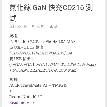
氮化鎵 GaN 快充CD216 測
試
2023 年 01 月 02 日
蝸牛
規格
INPUT 100~240V ~50/60Hz 1.8A MAX
單 USB-C1/C2 輸出：
5C/3A,9V/3A,12V/3A,15V/3A,20V/3.3A
雙 USB 輸出：
(5V/3A,9V/3A,12V/3A,15V/3A,20V/2.25A 45W Max)
+(5V/3A,9V/2.22A,12V/1.67A 20W Max)
實測:
ACER TravelMate P2 – TMP215
+
Redmi Note 10 5G
Read more
→