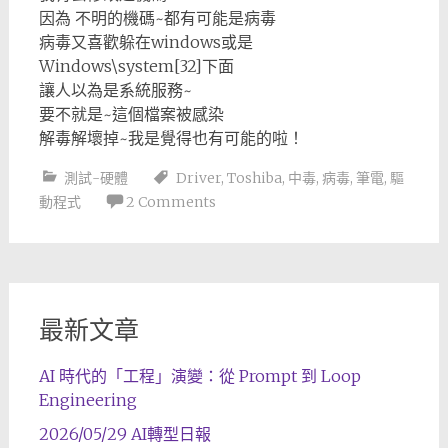
因為 不明的機碼~都有可能是病毒
病毒又喜歡躲在windows或是
Windows\system[32]下面
讓人以為是系統服務~
要不就是~這個檔案被感染
解毒解壞掉~我是覺得也有可能的啦！
測試-硬體
Driver
,
Toshiba
,
中毒
,
病毒
,
筆電
,
驅
動程式
2 Comments
最新文章
AI 時代的「工程」演變：從 Prompt 到 Loop
Engineering
2026/05/29 AI轉型日報