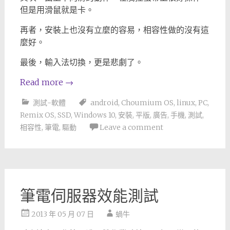
但是用滑鼠就是卡。
再者，安裝上也沒有立麼的容易，相容性做的沒有這
麼好。
最後，輸入法切換，更是悲劇了。
Read more
→
測試-軟體
android
,
Choumium OS
,
linux
,
PC
,
Remix OS
,
SSD
,
Windows 10
,
安裝
,
平版
,
廣告
,
手機
,
測試
,
相容性
,
筆電
,
驅動
Leave a comment
筆電伺服器效能測試
2013 年 05 月 07 日
蝸牛