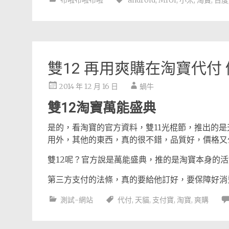
布啦布啦布啦
android
,
MIUI
,
小米
,
淘寶
,
百度
雙12 再用爽購在淘寶代付
2014 年 12 月 16 日
蝸牛
雙12淘寶萬能盛典
是的，看淘寶的官方資料，雙11光棍節，推出的
用外，其他的東西，真的很不錯，品質好，價格又
雙12呢？官方說是萬能盛典，推的是淘寶本身的
第三方支付的法條，真的要給他訂好，要保障好
測試-網站
代付
,
天貓
,
支付寶
,
淘寶
,
爽購