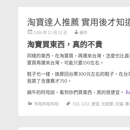
淘寶達人推薦 實用後才知道
2014 年 12 月 12 日
蝸牛
淘寶買東西，真的不貴
同樣的東西，在淘寶買，再運來台灣，怎麼也比直
寶買再運來台灣，可能只要150左右。
鞋子也一樣，換算回台票300元左右的鞋子，在台
我買了含運費才750。
蝸牛的阿母說，看到你們買東西，真的很便宜。
R
布啦布啦布啦
1111
,
1212
,
便宜
,
光棍節
,
天貓
,
專