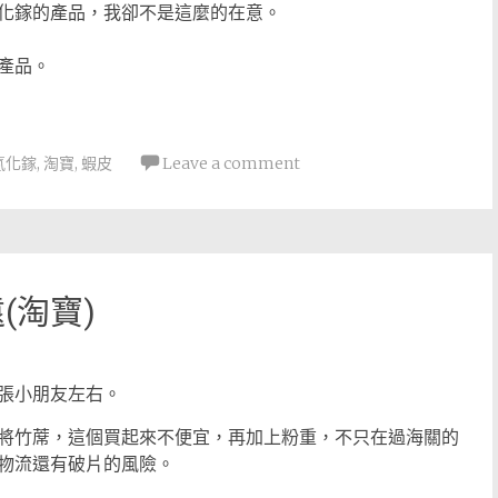
化鎵的產品，我卻不是這麼的在意。
產品。
氮化鎵
,
淘寶
,
蝦皮
Leave a comment
(淘寶)
張小朋友左右。
將竹蓆，這個買起來不便宜，再加上粉重，不只在過海關的
物流還有破片的風險。