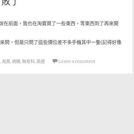
打敗了
，說在前面，我也在淘寶買了一些東西，等東西到了再來開
人來問，但是只問了這些價位差不多手機其中一隻(記得好像
,
淘寶
,
網購
,
聯發科
,
高通
Leave a comment