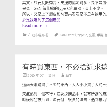
其實，只要瓦數夠高，支援的協定夠多，是不是氮
畢竟，GaN 氮化鎵的type C充電器，貴上不少。
所以，又是上了蝦皮和淘寶來看看是不是有適用的
於是我逛到了這個產品
Read more
→
布啦布啦布啦
GaN
,
intel
,
type c
,
充電
,
手機
,
有時買東西，不必捨近求遠
2016 年 07 月 11 日
蝸牛
這兩天網購買了不少的東西，大大小小買了大約五
天氣熱到一個不行，這次採購品中，就有所謂的麻
時候容易被抽到，還要付上很貴的運費，遇到暴力