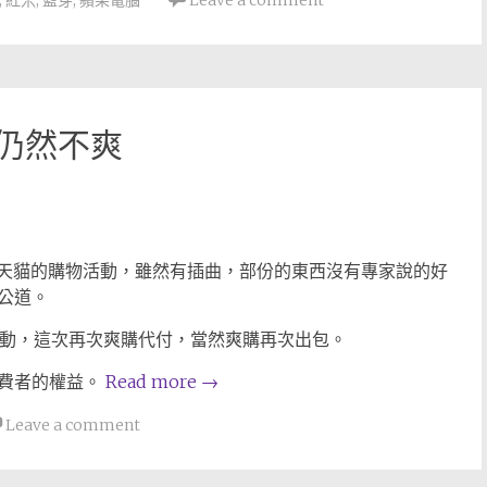
,
紅米
,
藍芽
,
蘋果電腦
Leave a comment
 仍然不爽
是天貓的購物活動，雖然有插曲，部份的東西沒有專家說的好
公道。
活動，這次再次爽購代付，當然爽購再次出包。
消費者的權益。
Read more
→
Leave a comment