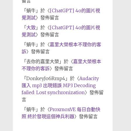
留言
「
蝸牛
」於〈
[ChatGPT] 4o的圖片視
覺測試
〉發佈留言
「
大致
」於〈
[ChatGPT] 4o的圖片視
覺測試
〉發佈留言
「
蝸牛
」於〈
嘉里大榮根本不理你的客
訴
〉發佈留言
「
去你的嘉里大榮
」於〈
嘉里大榮根本
不理你的客訴
〉發佈留言
「
DonkeyJo6Rmp4
」於〈
Audacity
匯入 mp3 出現錯誤 MP3 Decoding
failed: Lost synchronization
〉發佈留
言
「
蝸牛
」於〈
ProxmoxVE 每日自動快
照 終於發現這個神兵利器
〉發佈留言