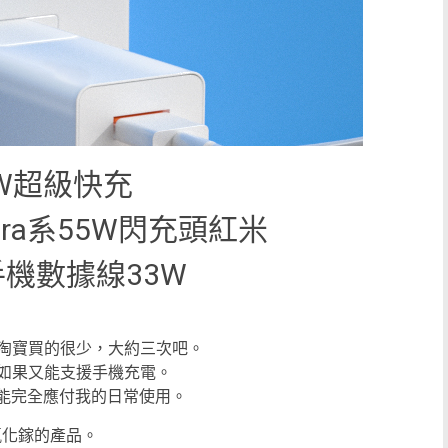
W超級快充
11ultra系55W閃充頭紅米
pro手機數據線33W
年淘寶買的很少，大約三次吧。
充電。如果又能支援手機充電。
就能完全應付我的日常使用。
氮化鎵的產品。