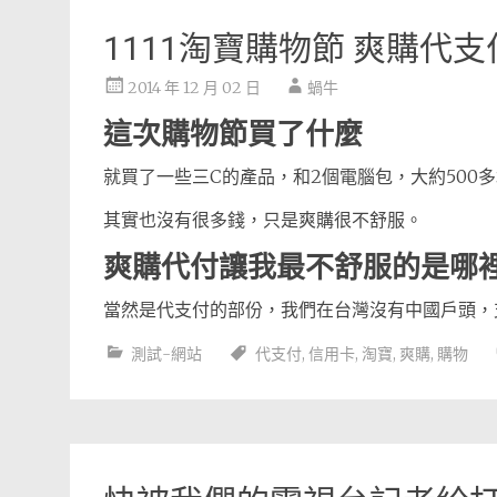
1111淘寶購物節 爽購代
2014 年 12 月 02 日
蝸牛
這次購物節買了什麼
就買了一些三C的產品，和2個電腦包，大約500
其實也沒有很多錢，只是爽購很不舒服。
爽購代付讓我最不舒服的是哪
當然是代支付的部份，我們在台灣沒有中國戶頭
測試-網站
代支付
,
信用卡
,
淘寶
,
爽購
,
購物