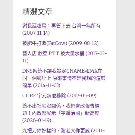
精選文章
謝長廷嗆扁：再管下去 台灣一無所有
(2007-11-14)
被肥牛打敗(FatCow) (2009-08-12)
藝人店 欣亞 PTT 被大量水桶 (2017-03-
11)
DNS系統不讓我設定CNAME和MX在
同一個網址上 原來事情不是我想的這麼
簡單 (2014-11-03)
CL RF 字元怎麼移除 (2017-05-09)
蓋不出社宅沒關係，我們會改報告標
題！內政部展示「字體治國」新高度
(2026-01-19)
九把刀你好樣的，黎老大你更威 (2011-