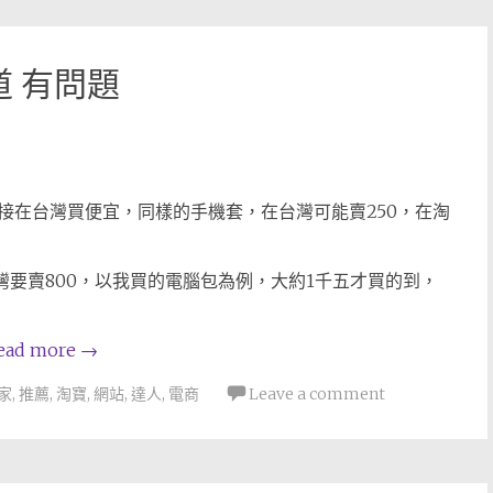
 有問題
接在台灣買便宜，同樣的手機套，在台灣可能賣250，在淘
灣要賣800，以我買的電腦包為例，大約1千五才買的到，
ead more
→
家
,
推薦
,
淘寶
,
網站
,
達人
,
電商
Leave a comment