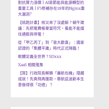
對抗算力漲價 | AI是節能與能源轉型的
重要工具 | F5修補存在18年的Nginx重
大漏洞?
【逃跑計畫】核災來了沒處躲？蝸牛建
議：先把電費帳單當符咒，看能不能擋
住通膨與停電！
從「甲乙丙丁」到「皆大歡喜」：國家
認證的「集體平庸」時代正式降臨！
軟體定義全世界？SDxxx
XaaS 相關蒐集
【賀】行政院長解鎖「廉航包機」隱藏
成就！先爽飛再匯款，華航這波虧本生
意做得很「功德」？