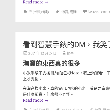
Read more
→
布啦布啦布啦
淘寶
,
網購
Leave a com
看到智慧手錶的DM，我笑
2014 年 12 月 17 日
蝸牛
淘寶的東西真的很多
小米手環不支援目前的紅米Note，我上淘寶看一下相關
上才支援。
在淘寶搜小米，真的會出現吃的小米，看是要拿來
是什麼都賣，什麼都不奇怪。
Read more
→