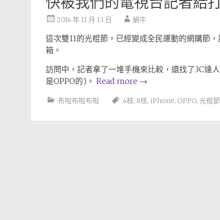
快被我們的電視台記者給
2014 年 11 月 13 日
蝸牛
這次雙11的光棍節，已經變成全民運動的網購節
箱。
訪問中，記者拿了一堆手機來比較，還找了3C達
是OPPO的)。
Read more
→
布啦布啦布啦
4核
,
8核
,
iPhone
,
OPPO
,
光棍節