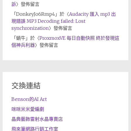
訴
〉發佈留言
「
DonkeyJo6Rmp4
」於〈
Audacity 匯入 mp3 出
現錯誤 MP3 Decoding failed: Lost
synchronization
〉發佈留言
「
蝸牛
」於〈
ProxmoxVE 每日自動快照 終於發現這
個神兵利器
〉發佈留言
交換連結
Benson的AI Art
咪咪米米愛編劇
晶典藝飾雷射水晶專賣店
飛來筆網路行銷工作室