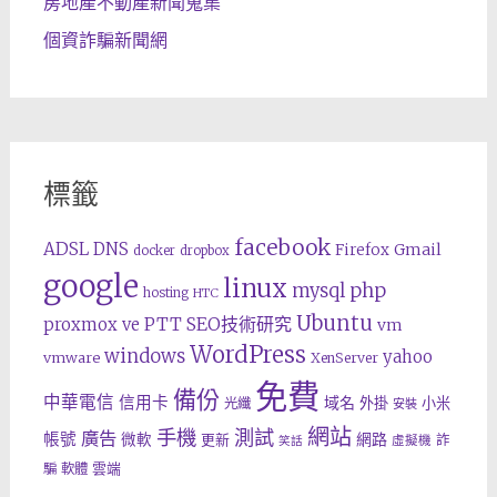
房地產不動產新聞蒐集
個資詐騙新聞網
標籤
facebook
ADSL
DNS
Gmail
Firefox
docker
dropbox
google
linux
php
mysql
hosting
HTC
Ubuntu
SEO技術研究
proxmox ve
PTT
vm
WordPress
windows
yahoo
vmware
XenServer
免費
備份
中華電信
信用卡
域名
外掛
小米
光纖
安裝
網站
手機
測試
廣告
帳號
網路
微軟
更新
詐
虛擬機
笑話
雲端
騙
軟體