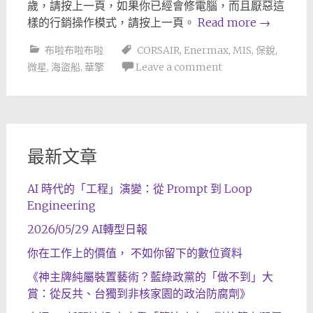
歲，請按上一頁，如果你已經會修電腦，而且厭惡這
樣的行銷操作模式，請按上一頁。
Read more
→
布啦布啦布啦
CORSAIR
,
Enermax
,
MIS
,
保銳
,
微星
,
海盜船
,
華擎
Leave a comment
最新文章
AI 時代的「工程」演變：從 Prompt 到 Loop
Engineering
2026/05/29 AI轉型日報
你在工作上的價值， 不如你留下的數位資料
《神主牌純屬裝置藝術？藍綠政黨的「做不到」大
賞：從反共、台獨到非核家園的政治防腐劑》