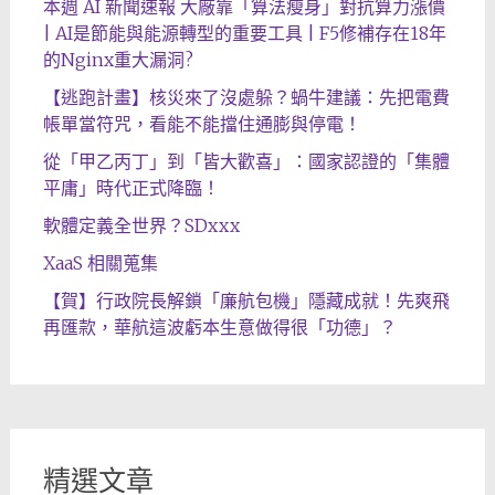
本週 AI 新聞速報 大廠靠「算法瘦身」對抗算力漲價
| AI是節能與能源轉型的重要工具 | F5修補存在18年
的Nginx重大漏洞?
【逃跑計畫】核災來了沒處躲？蝸牛建議：先把電費
帳單當符咒，看能不能擋住通膨與停電！
從「甲乙丙丁」到「皆大歡喜」：國家認證的「集體
平庸」時代正式降臨！
軟體定義全世界？SDxxx
XaaS 相關蒐集
【賀】行政院長解鎖「廉航包機」隱藏成就！先爽飛
再匯款，華航這波虧本生意做得很「功德」？
精選文章