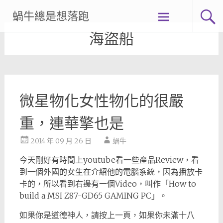
Skip
蝸牛總是想落跑
to
content
海盜船
微星物化女性物化的很嚴
重，連華擎也是
2014 年 09 月 26 日
蝸牛
今天剛好有時間上youtube看一些產品Review，看
到一個外國的女生在介紹他的電腦系統，因為播放卡
卡的，所以看到右邊有一個Video，叫作「How to
build a MSI Z87-GD65 GAMING PC」。
如果你是道德神人，請按上一頁，如果你未滿十八