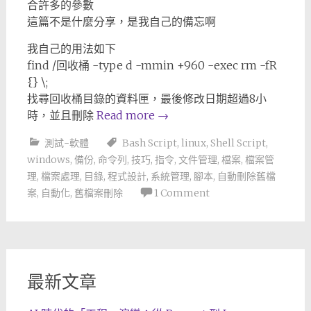
合許多的參數
這篇不是什麼分享，是我自己的備忘啊
我自己的用法如下
find /回收桶 -type d -mmin +960 -exec rm -fR
{} \;
找尋回收桶目錄的資料匣，最後修改日期超過8小
時，並且刪除
Read more
→
測試-軟體
Bash Script
,
linux
,
Shell Script
,
windows
,
備份
,
命令列
,
技巧
,
指令
,
文件管理
,
檔案
,
檔案管
理
,
檔案處理
,
目錄
,
程式設計
,
系統管理
,
腳本
,
自動刪除舊檔
案
,
自動化
,
舊檔案刪除
1 Comment
最新文章