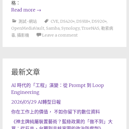
格：
Read more
→
測試-網站
CVE
,
DS420+
,
DS918+
,
DS920+
,
OpenMediaVault
,
Samba
,
Synology
,
TrueNAS
,
勒索病
毒
,
攝影機
Leave a comment
最新文章
AI 時代的「工程」演變：從 Prompt 到 Loop
Engineering
2026/05/29 AI轉型日報
你在工作上的價值， 不如你留下的數位資料
《神主牌純屬裝置藝術？藍綠政黨的「做不到」大
賞：從反共、台獨到非核家園的政治防腐劑》