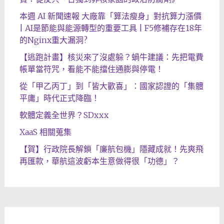
本週 AI 新聞速報 大廠靠「算法瘦身」對抗算力漲價
| AI是節能與能源轉型的重要工具 | F5修補存在18年
的Nginx重大漏洞?
【逃跑計畫】核災來了沒處躲？蝸牛建議：先把電費
帳單當符咒，看能不能擋住通膨與停電！
從「甲乙丙丁」到「皆大歡喜」：國家認證的「集體
平庸」時代正式降臨！
軟體定義全世界？SDxxx
XaaS 相關蒐集
【賀】行政院長解鎖「廉航包機」隱藏成就！先爽飛
再匯款，華航這波虧本生意做得很「功德」？