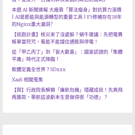
本週 AI 新聞速報 大廠靠「算法瘦身」對抗算力漲價
| AI是節能與能源轉型的重要工具 | F5修補存在18年
的Nginx重大漏洞?
【逃跑計畫】核災來了沒處躲？蝸牛建議：先把電費
帳單當符咒，看能不能擋住通膨與停電！
從「甲乙丙丁」到「皆大歡喜」：國家認證的「集體
平庸」時代正式降臨！
軟體定義全世界？SDxxx
XaaS 相關蒐集
【賀】行政院長解鎖「廉航包機」隱藏成就！先爽飛
再匯款，華航這波虧本生意做得很「功德」？