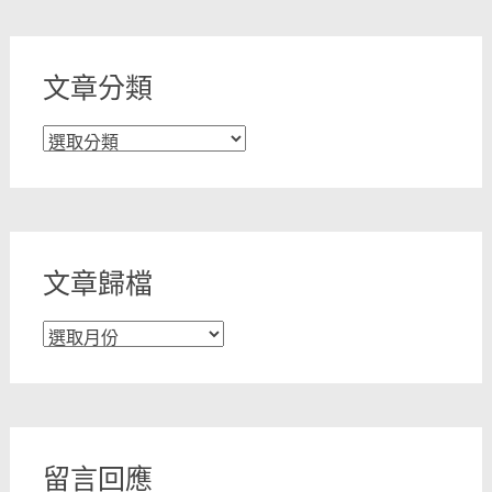
文章分類
文
章
分
類
文章歸檔
文
章
歸
檔
留言回應