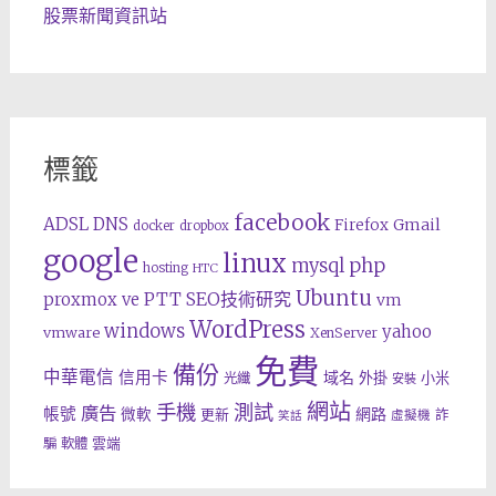
股票新聞資訊站
標籤
facebook
ADSL
DNS
Gmail
Firefox
docker
dropbox
google
linux
php
mysql
hosting
HTC
Ubuntu
SEO技術研究
proxmox ve
PTT
vm
WordPress
windows
yahoo
vmware
XenServer
免費
備份
中華電信
信用卡
域名
外掛
小米
光纖
安裝
網站
手機
測試
廣告
帳號
網路
微軟
更新
詐
虛擬機
笑話
雲端
騙
軟體