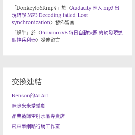
「
DonkeyJo6Rmp4
」於〈
Audacity 匯入 mp3 出
現錯誤 MP3 Decoding failed: Lost
synchronization
〉發佈留言
「
蝸牛
」於〈
ProxmoxVE 每日自動快照 終於發現這
個神兵利器
〉發佈留言
交換連結
Benson的AI Art
咪咪米米愛編劇
晶典藝飾雷射水晶專賣店
飛來筆網路行銷工作室