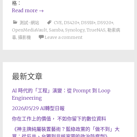
格：
Read more
→
測試-網站
CVE
,
DS420+
,
DS918+
,
DS920+
,
OpenMediaVault
,
Samba
,
Synology
,
TrueNAS
,
勒索病
毒
,
攝影機
Leave a comment
最新文章
AI 時代的「工程」演變：從 Prompt 到 Loop
Engineering
2026/05/29 AI轉型日報
你在工作上的價值， 不如你留下的數位資料
《神主牌純屬裝置藝術？藍綠政黨的「做不到」大
賞：從反共、台獨到非核家園的政治防腐劑》