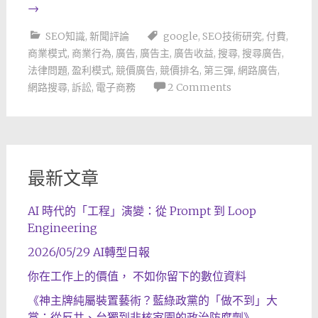
→
SEO知識
,
新聞評論
google
,
SEO技術研究
,
付費
,
商業模式
,
商業行為
,
廣告
,
廣告主
,
廣告收益
,
搜尋
,
搜尋廣告
,
法律問題
,
盈利模式
,
競價廣告
,
競價排名
,
第三彈
,
網路廣告
,
網路搜尋
,
訴訟
,
電子商務
2 Comments
最新文章
AI 時代的「工程」演變：從 Prompt 到 Loop
Engineering
2026/05/29 AI轉型日報
你在工作上的價值， 不如你留下的數位資料
《神主牌純屬裝置藝術？藍綠政黨的「做不到」大
賞：從反共、台獨到非核家園的政治防腐劑》