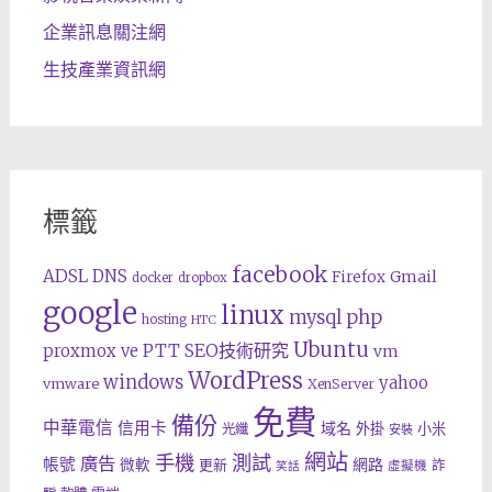
企業訊息關注網
生技產業資訊網
標籤
facebook
ADSL
DNS
Gmail
Firefox
docker
dropbox
google
linux
php
mysql
hosting
HTC
Ubuntu
SEO技術研究
proxmox ve
PTT
vm
WordPress
windows
yahoo
vmware
XenServer
免費
備份
中華電信
信用卡
域名
外掛
小米
光纖
安裝
網站
手機
測試
廣告
帳號
網路
微軟
更新
詐
虛擬機
笑話