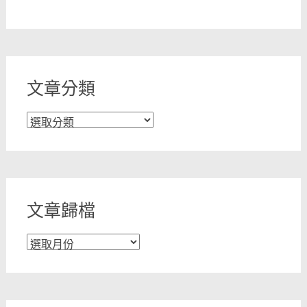
文章分類
文
章
分
類
文章歸檔
文
章
歸
檔