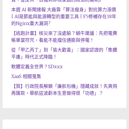
本週 AI 新聞速報 大廠靠「算法瘦身」對抗算力漲價
| AI是節能與能源轉型的重要工具 | F5修補存在18年
的Nginx重大漏洞?
【逃跑計畫】核災來了沒處躲？蝸牛建議：先把電費
帳單當符咒，看能不能擋住通膨與停電！
從「甲乙丙丁」到「皆大歡喜」：國家認證的「集體
平庸」時代正式降臨！
軟體定義全世界？SDxxx
XaaS 相關蒐集
【賀】行政院長解鎖「廉航包機」隱藏成就！先爽飛
再匯款，華航這波虧本生意做得很「功德」？