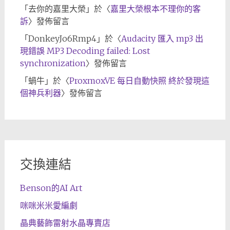
「
去你的嘉里大榮
」於〈
嘉里大榮根本不理你的客
訴
〉發佈留言
「
DonkeyJo6Rmp4
」於〈
Audacity 匯入 mp3 出
現錯誤 MP3 Decoding failed: Lost
synchronization
〉發佈留言
「
蝸牛
」於〈
ProxmoxVE 每日自動快照 終於發現這
個神兵利器
〉發佈留言
交換連結
Benson的AI Art
咪咪米米愛編劇
晶典藝飾雷射水晶專賣店