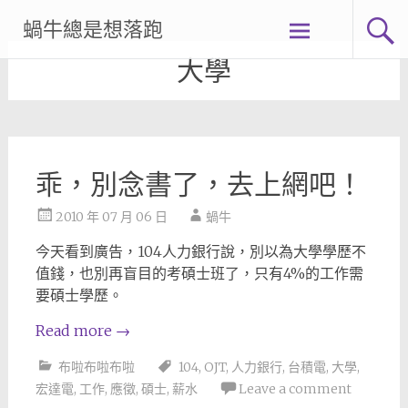
Skip
蝸牛總是想落跑
to
content
大學
乖，別念書了，去上網吧！
2010 年 07 月 06 日
蝸牛
今天看到廣告，104人力銀行說，別以為大學學歷不
值錢，也別再盲目的考碩士班了，只有4%的工作需
要碩士學歷。
Read more
→
布啦布啦布啦
104
,
OJT
,
人力銀行
,
台積電
,
大學
,
宏達電
,
工作
,
應徵
,
碩士
,
薪水
Leave a comment