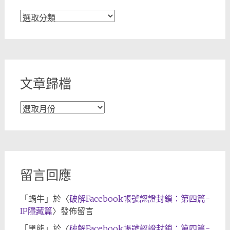
文
章
分
類
文章歸檔
文
章
歸
檔
留言回應
「
蝸牛
」於〈
破解Facebook帳號認證封鎖：第四篇-
IP隱藏篇
〉發佈留言
「
黑熊
」於〈
破解Facebook帳號認證封鎖：第四篇-