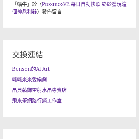
「
蝸牛
」於〈
ProxmoxVE 每日自動快照 終於發現這
個神兵利器
〉發佈留言
交換連結
Benson的AI Art
咪咪米米愛編劇
晶典藝飾雷射水晶專賣店
飛來筆網路行銷工作室