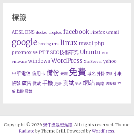
標籤
facebook
ADSL
DNS
Gmail
Firefox
docker
dropbox
google
linux
php
mysql
hosting
HTC
Ubuntu
SEO技術研究
proxmox ve
PTT
vm
WordPress
windows
yahoo
vmware
XenServer
免費
備份
中華電信
信用卡
域名
外掛
小米
光纖
安裝
網站
手機
測試
廣告
帳號
網路
微軟
更新
詐
虛擬機
笑話
雲端
騙
軟體
Copyright © 2026
蝸牛總是想落跑
. All rights reserved. Theme:
Radiate
by ThemeGrill. Powered by
WordPress
.