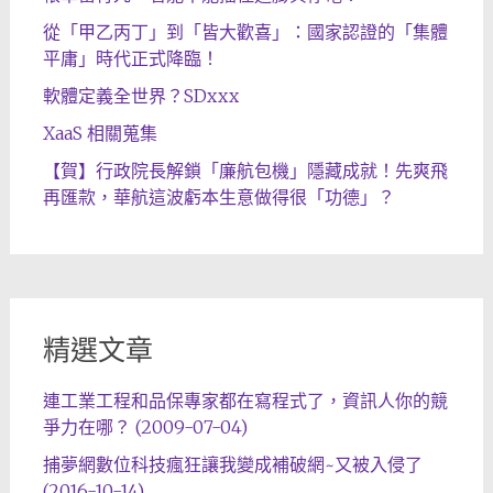
從「甲乙丙丁」到「皆大歡喜」：國家認證的「集體
平庸」時代正式降臨！
軟體定義全世界？SDxxx
XaaS 相關蒐集
【賀】行政院長解鎖「廉航包機」隱藏成就！先爽飛
再匯款，華航這波虧本生意做得很「功德」？
精選文章
連工業工程和品保專家都在寫程式了，資訊人你的競
爭力在哪？ (2009-07-04)
捕夢網數位科技瘋狂讓我變成補破網~又被入侵了
(2016-10-14)