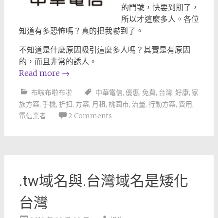
的門號，快要到期了，
所以才這麼多人。各位
知道有多恐怖嗎？真的把我嚇到了。
不知道是什麼原因吸引這麼多人嗎？其實是有原因
的，而且非常的誘人。
Read more
→
布啦布啦布啦
中華電信
,
優惠
,
免費
,
台灣
,
好康
,
家
族方案
,
手機
,
折扣
,
方案
,
月租
,
桃園市
,
流量
,
行動方案
,
費用
,
電信業者
2 Comments
.tw域名與.台灣域名是矮化
台灣