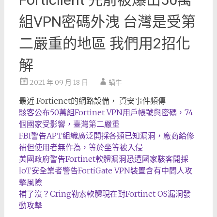
組VPN密碼外洩 台灣是受第
二嚴重的地區 我們用2招化
解
2021 年 09 月 18 日
蝸牛
最近 Fortienet的網路設備， 資安事件頻傳
駭客
公布50萬組Fortinet VPN用戶帳號與密碼，74
個國家受影響，臺灣第二嚴重
FBI警告APT組織廣泛開採各類已知漏洞，廠商給修
補但使用者無作為，等於坐等被入侵
美國政府警告Fortinet軟體漏洞恐遭國家駭客開採
IoT安全業者警告FortiGate VPN裝置含有中間人攻
擊風險
補了沒？Cring勒索軟體現在對Fortinet OS漏洞發
動攻擊