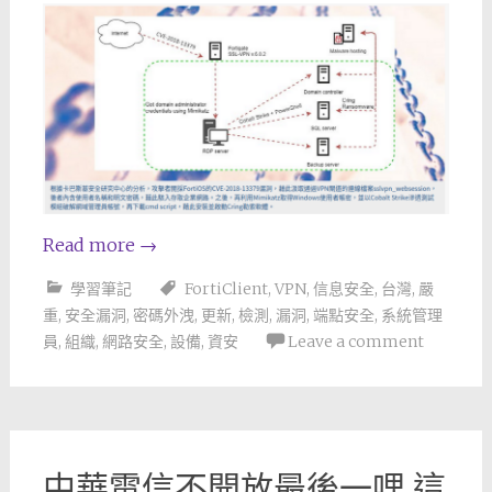
Read more
→
學習筆記
FortiClient
,
VPN
,
信息安全
,
台灣
,
嚴
重
,
安全漏洞
,
密碼外洩
,
更新
,
檢測
,
漏洞
,
端點安全
,
系統管理
員
,
組織
,
網路安全
,
設備
,
資安
Leave a comment
中華電信不開放最後一哩 這