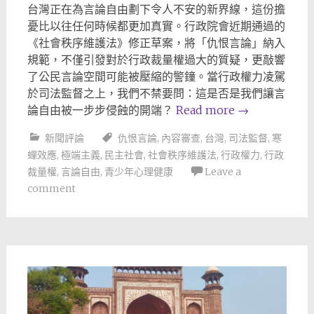
台灣正在為言論自由劃下令人不安的新界線，這份擔
憂比以往任何時候都更加真實。行政院會近期通過的
《社會秩序維護法》修正草案，將「仇恨言論」納入
規範，不僅引發對於行政裁量權過大的質疑，更敲響
了公民言論空間可能被壓縮的警鐘。當行政權力凌駕
於司法監督之上，我們不禁要問：這是否是我們讓言
論自由被一步步侵蝕的開端？
Read more
→
新聞評論
仇恨言論
,
內容審查
,
台灣
,
司法監督
,
寒
蟬效應
,
極端主義
,
民主社會
,
社會秩序維護法
,
行政權力
,
行政
裁量權
,
言論自由
,
青少年心理健康
Leave a
comment