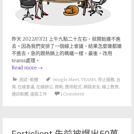
昨天 2022/07/21 上午九點二十左右，就開始連不進
去。因為我們安排了一個線上會議，結果怎麼連都連
不進去，急的跟熱鍋上的螞蟻一樣，最後，改用
teams處理。
Read more
→
測試-軟體
Google Meet
,
TEAMS
,
停止服務
,
台
灣
,
在線會議
,
在線辦公
,
微軟
,
應用程式
,
網路安全
,
線上教育
,
通訊軟體
,
遠距工作
1 Comment
Forticlient 先前被爆出50萬