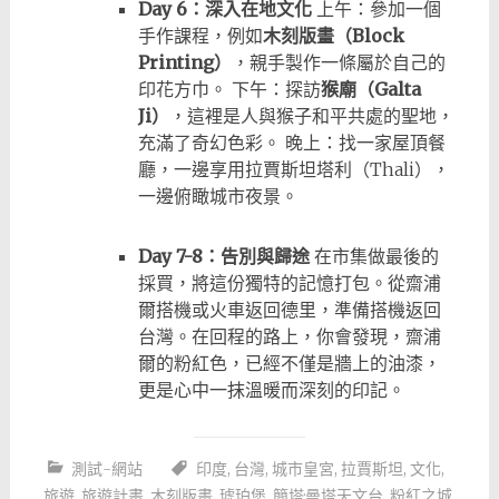
Day 6：深入在地文化
上午：參加一個
手作課程，例如
木刻版畫（Block
Printing）
，親手製作一條屬於自己的
印花方巾。 下午：探訪
猴廟（Galta
Ji）
，這裡是人與猴子和平共處的聖地，
充滿了奇幻色彩。 晚上：找一家屋頂餐
廳，一邊享用拉賈斯坦塔利（Thali），
一邊俯瞰城市夜景。
Day 7-8：告別與歸途
在市集做最後的
採買，將這份獨特的記憶打包。從齋浦
爾搭機或火車返回德里，準備搭機返回
台灣。在回程的路上，你會發現，齋浦
爾的粉紅色，已經不僅是牆上的油漆，
更是心中一抹溫暖而深刻的印記。
測試-網站
印度
,
台灣
,
城市皇宮
,
拉賈斯坦
,
文化
,
旅遊
,
旅遊計畫
,
木刻版畫
,
琥珀堡
,
簡塔·曼塔天文台
,
粉紅之城
,