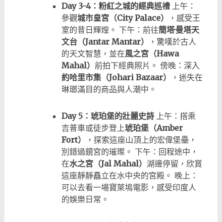
Day 3-4：粉紅之城的經典巡禮
上午：
參觀
城市皇宮（City Palace）
，感受王
室的昔日輝煌。 下午：前往
簡塔·曼塔天
文台（Jantar Mantar）
，驚嘆於古人
的天文智慧，並在
風之宮（Hawa
Mahal）
前拍下經典照片。 傍晚：深入
約哈里市集（Johari Bazaar）
，迷失在
琳瑯滿目的商品與人潮中。
Day 5：琥珀堡的壯麗史詩
上午：搭乘
吉普車或徒步登上
琥珀堡（Amber
Fort）
，探索這座山頂上的宏偉堡壘，
別錯過鏡宮的璀璨。 下午：回程途中，
在
水之宮（Jal Mahal）
湖邊停留，欣賞
這座靜靜矗立在水中央的宮殿。 晚上：
可以去看一場寶萊塢電影，感受印度人
的娛樂日常。