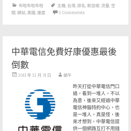
布啦布啦布啦
主機
,
台灣
,
排名
,
新加坡
,
流量
,
空
間
,
網站
,
美國
,
速度
2 Comments
中華電信免費好康優惠最後
倒數
2011 年 12 月 31 日
蝸牛
昨天打從中華電信門口
過，看到一堆人，不以
為意，後來又經過中華
電信神腦特約中心，也
是一堆人，真是怪，後
來才想到，中華電信提
供一個網路互打不用錢