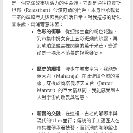
是一個充滿故事與活力的生命體。它既是通往拉賈斯
坦邦（Rajasthan）沙漠奇蹟的門戶，本身也承載著
王室的輝煌歷史與庶民的鮮活日常。對我這樣的背包
客來說，齋浦爾意味著：
色彩的衝擊
：從迎接皇室的粉色城牆，
到市集中婦女身上五彩斑斕的紗麗，再
到琥珀堡鏡宮裡閃爍的萬千光芒，齋浦
爾是一場永不落幕的視覺饗宴。
歷史的觸摸
：漫步在城市皇宮，我能想
像大君（Maharaja）在此俯瞰全城的景
象；穿梭於簡塔·曼塔天文台（Jantar
Mantar）的巨大儀器間，我能感受到古
人對宇宙的敬畏與智慧。
新舊的交融
：在這裡，古老的嘟嘟車與
現代的Uber並行；傳統的手工藝匠人在
市集裡傳承著技藝，而新潮的咖啡館也