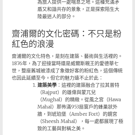
為旅人提供一處喘息之地。這種充滿矛
盾又和諧共存的景象，正是探索陌生大
陸最迷人的部分。
齋浦爾的文化密碼：不只是粉
紅色的浪漫
齋浦爾的文化特色，是刻在建築、藝術與生活裡的。
1876年，為了迎接當時還是威爾斯親王的愛德華七
世，整座舊城被漆成了象徵好客的粉紅色，這個傳統
也因此延續至今。但它的魅力遠不止於此：
建築美學
：這裡的建築融合了拉其普特
（Rajput）的雄偉與蒙兀兒
（Mughal）的精緻。從風之宮（Hawa
Mahal）那佈滿953扇窗戶的蜂巢狀外
牆，到琥珀堡（Amber Fort）的鏡宮
（Sheesh Mahal），每一處都展現了極
致的工藝與對稱之美。