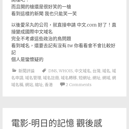
而且開的槍還是很好笑的一槍
看到這樣的新聞 我也只能笑一笑
以後愛呆丸的公司，就直接申請 中文.com 好了！直
接變成國際中文域名
完全不考慮這些政治的鳥問題
看到域名，還要去記有沒有.tw 你看看會不會比較好
記
個人是蠻懷疑的
新聞評論
DNS
,
WHOIS
,
中文域名
,
台灣
,
域名
,
域
名申請
,
域名管理
,
域名註冊
,
域名轉移
,
短網址
,
網址
,
網域
,
網
域名稱
,
網站
,
縮址
,
香港
2 Comments
電影-明日的記憶 觀後感