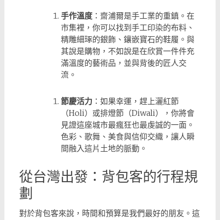
手作溫度
：齋浦爾是手工業的重鎮。在
市集裡，你可以找到手工印染的布料、
精雕細琢的銀飾、鑲嵌寶石的鞋履。與
其說是購物，不如說是在欣賞一件件充
滿溫度的藝術品，並與背後的匠人交
流。
節慶活力
：如果幸運，趕上灑紅節
（Holi）或排燈節（Diwali），你將會
見證這座城市最瘋狂也最虔誠的一面。
色彩、歌舞、美食與信仰交織，讓人瞬
間融入這片土地的脈動。
從台灣出發：背包客的行程規
劃
對於背包客來說，時間和預算是我們最好的朋友。這