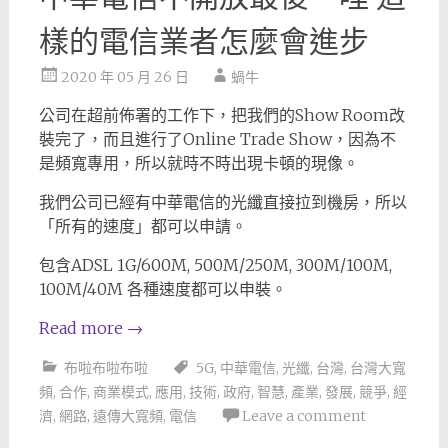
樣的電信業者怎麼會進步
2020 年 05 月 26 日
蝸牛
公司在超前佈署的工作下，把我們的Show Room改
裝完了，而且進行了Online Trade Show，因為不
是頻寬專用，所以就時不時出現卡頓的現像。
我們公司已經有中華電信的光纖直接拉到機房，所以
「所有的速度」都可以申請。
包含ADSL 1G/600M, 500M/250M, 300M/100M,
100M/40M 各種速度都可以申裝。
Read more
→
布啦布啦布啦
5G
,
中華電信
,
光纖
,
台灣
,
台灣大寬
頻
,
合作
,
商業模式
,
應用
,
技術
,
政府
,
智慧
,
產業
,
發展
,
競爭
,
經
濟
,
網路
,
遠傳大寬頻
,
電信
Leave a comment