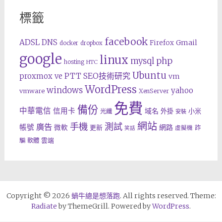
標籤
facebook
ADSL
DNS
Gmail
Firefox
docker
dropbox
google
linux
php
mysql
hosting
HTC
Ubuntu
SEO技術研究
proxmox ve
PTT
vm
WordPress
windows
yahoo
vmware
XenServer
免費
備份
中華電信
信用卡
域名
外掛
小米
光纖
安裝
網站
手機
測試
廣告
帳號
網路
微軟
更新
詐
虛擬機
笑話
雲端
騙
軟體
Copyright © 2026
蝸牛總是想落跑
. All rights reserved. Theme:
Radiate
by ThemeGrill. Powered by
WordPress
.