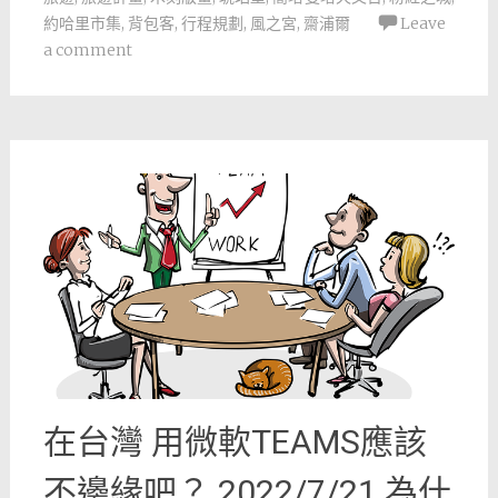
約哈里市集
,
背包客
,
行程規劃
,
風之宮
,
齋浦爾
Leave
a comment
在台灣 用微軟TEAMS應該
不邊緣吧？ 2022/7/21 為什