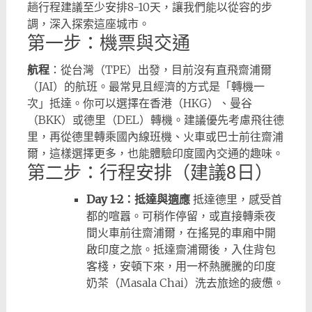
趟行程建議至少安排8-10天，讓我們能以從容的步
調，深入探索這座城市。
第一步：機票與交通
航程
：從台灣（TPE）出發，目前沒有直飛齋浦爾
（JAI）的航班。最常見且經濟的方式是「轉機一
次」抵達。你可以選擇在香港（HKG）、曼谷
（BKK）或德里（DEL）轉機。建議優先考慮飛往德
里，再從德里轉乘國內線班機、火車或巴士前往齋浦
爾，這樣選擇更多，也能體驗印度國內交通的趣味。
第二步：行程安排（建議8日）
Day 1-2：抵達與適應
抵達德里，感受首
都的喧囂。可稍作停留，或直接轉乘夜
間火車前往齋浦爾，在搖晃的車廂中開
啟印度之旅。抵達齋浦爾後，入住背包
客棧，安頓下來，用一杯熱騰騰的印度
奶茶（Masala Chai）洗去旅途的疲憊。