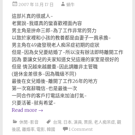
2007 年 11 月 17 日
蝸牛
這部片真的很感人~
老實說~我還真的蠻喜歡裡面內容
男主角是拚命三郎~為了工作非常的努力
以致於家裡和小孩的教養都是由妻子一肩承擔~
男主角在49歲發現老人痴呆症初期的症狀
但是~因為女兒要結婚了~所以沒有辦法即時離開工作
因為 要讓女兒的夫家知道女兒這邊的家室是很好的
但是 情況越來越嚴重~因此調離非主管職
(退休金差很多~因為職級不同)
最後在女兒婚後~離開了工作26年的地方
第一次寫辭職信~也是最後一次
一同合作的客戶打電話來加油打氣~
只要活著~就有希望~
Read more
→
休閒-影音
台灣
,
日本
,
演員
,
票房
,
老人痴呆症
,
觀
後感
,
離婚率
,
電影
,
韓國
1 Comment