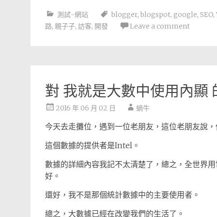
測試-網站
blogger
,
blogspot
,
google
,
SEO
,
路
,
親子子
,
訪客
,
開發
Leave a comment
對 我就是大數中使用內顯 
2016 年 06 月 02 日
蝸牛
今天去走攤位，遇到一位老朋友，這位老朋友說，
這個數據的提供者是Intel。
數據的詳細內容我記不太清楚了，總之，全世界用
好。
還好，我不是那個統計數據中的主要使用者。
總之，大數據已經在改變我們的生活了。