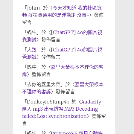
「
John
」於〈
今天才知道 我的社區寬
頻 群揚資通用的是浮動IP 沒事~
〉發佈
留言
「
蝸牛
」於〈
[ChatGPT] 4o的圖片視
覺測試
〉發佈留言
「
大致
」於〈
[ChatGPT] 4o的圖片視
覺測試
〉發佈留言
「
蝸牛
」於〈
嘉里大榮根本不理你的客
訴
〉發佈留言
「
去你的嘉里大榮
」於〈
嘉里大榮根本
不理你的客訴
〉發佈留言
「
DonkeyJo6Rmp4
」於〈
Audacity
匯入 mp3 出現錯誤 MP3 Decoding
failed: Lost synchronization
〉發佈留
言
「
蝸牛
」於〈
ProxmoxVE 每日自動快