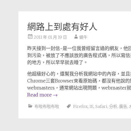
網路上到處有好人
2011 年 01 月 19 日
蝸牛
昨天接到一封信~是一位我曾經留言過的網友，他
到污染，被放了不應該放的廣告程式碼，所以寫信
的地方，所以早早就去睡了。
他超級好心的，還幫我分析我網站中的內容，並且抓圖給我
Chrome三套Browser來看原始碼，都沒有他
webmasters，通常網站出現問題，webma
Read more
→
布啦布啦布啦
Firefox
,
IE
,
Safari
,
分析
,
廣告
,