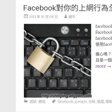
Facebook對你的上網行
2011 年 10 月 08 日
蝸牛
face
Faceb
face
使用fa
擔心嗎？
且是一個
more
→
測試-網站
facebook
,
google
,
分析
,
追蹤
,
隱