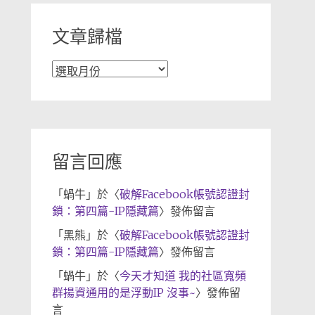
文章歸檔
文
章
歸
檔
留言回應
「
蝸牛
」於〈
破解Facebook帳號認證封
鎖：第四篇-IP隱藏篇
〉發佈留言
「
黑熊
」於〈
破解Facebook帳號認證封
鎖：第四篇-IP隱藏篇
〉發佈留言
「
蝸牛
」於〈
今天才知道 我的社區寬頻
群揚資通用的是浮動IP 沒事~
〉發佈留
言