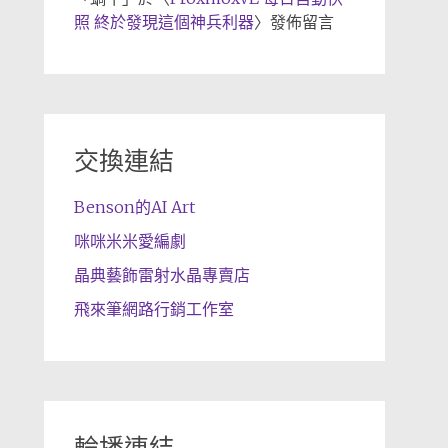
照 終於發現這個神兵利器
〉發佈留言
交換連結
Benson的AI Art
咪咪米米愛編劇
晶典藝飾雷射水晶專賣店
飛來筆網路行銷工作室