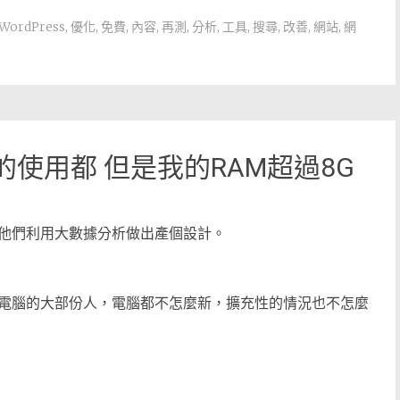
WordPress
,
優化
,
免費
,
內容
,
再測
,
分析
,
工具
,
搜尋
,
改善
,
網站
,
網
的使用都 但是我的RAM超過8G
他們利用大數據分析做出產個設計。
電腦的大部份人，電腦都不怎麼新，擴充性的情況也不怎麼