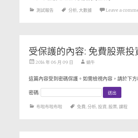
測試報告
分析
,
大數據
Leave a comm
受保護的內容: 免費股票
2014 年 06 月 09 日
蝸牛
這篇內容受到密碼保護。如需檢視內容，請於下方
密碼:
布啦布啦布啦
免費
,
分析
,
投資
,
股票
,
課程