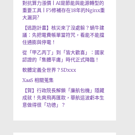
對抗算力漲價 | AI是節能與能源轉型的
重要工具 | F5修補存在18年的Nginx重
大漏洞?
【逃跑計畫】核災來了沒處躲？蝸牛建
議：先把電費帳單當符咒，看能不能擋
住通膨與停電！
從「甲乙丙丁」到「皆大歡喜」：國家
認證的「集體平庸」時代正式降臨！
軟體定義全世界？SDxxx
XaaS 相關蒐集
【賀】行政院長解鎖「廉航包機」隱藏
成就！先爽飛再匯款，華航這波虧本生
意做得很「功德」？