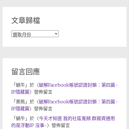
類
文章歸檔
文
章
歸
檔
留言回應
「
蝸牛
」於〈
破解Facebook帳號認證封鎖：第四篇-
IP隱藏篇
〉發佈留言
「
黑熊
」於〈
破解Facebook帳號認證封鎖：第四篇-
IP隱藏篇
〉發佈留言
「
蝸牛
」於〈
今天才知道 我的社區寬頻 群揚資通用
的是浮動IP 沒事~
〉發佈留言