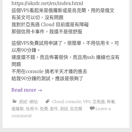
https://ukrdc.net/en/index.html
這個VPS看起來是俄羅斯或是烏克䔵，用的是俄文
有英文可以切，沒有問題
我對於亞馬遜 Cloud 目前還是有障礙
那個信用卡事件，我還不是很舒服
這個VPS免費試用申請了，很簡單，不用信用卡，可
以用90分鐘。
速度還不錯，而且佈署很快，而且用ssh 連線也沒有
問題
不用在console 搞老半天才連的進去
給我90分鐘的測試，應該是很夠了
Read more
→
測試-網站
Cloud
,
console
,
VPS
,
亞馬遜
,
佈署
,
俄羅斯
,
信用卡
,
免費
,
套件
,
測試
,
烏克䔵
Leave a
comment