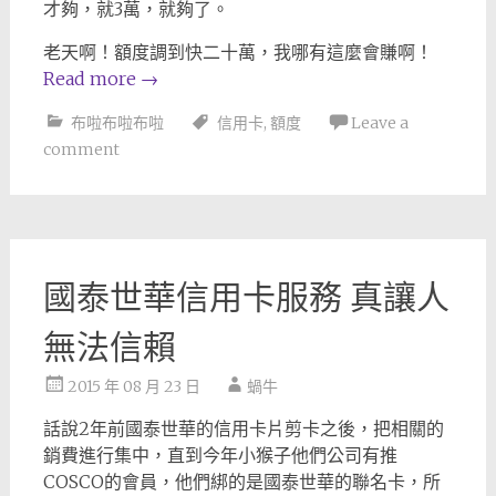
才夠，就3萬，就夠了。
老天啊！額度調到快二十萬，我哪有這麼會賺啊！
Read more
→
布啦布啦布啦
信用卡
,
額度
Leave a
comment
國泰世華信用卡服務 真讓人
無法信賴
2015 年 08 月 23 日
蝸牛
話說2年前國泰世華的信用卡片剪卡之後，把相關的
銷費進行集中，直到今年小猴子他們公司有推
COSCO的會員，他們綁的是國泰世華的聯名卡，所