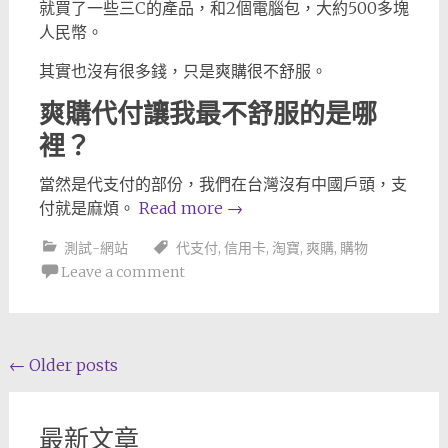
就買了一些三C的產品，和2個電腦包，大約500多塊
人民幣。
其實也沒有很多錢，只是爽購很不舒服。
爽購代付讓我最不舒服的是哪
裡？
當然是代支付的部份，我們在台灣沒有中國戶頭，支
付就是麻煩。
Read more
→
測試-網站
代支付
,
信用卡
,
淘寶
,
爽購
,
購物
Leave a comment
Posts
←
Older posts
navigation
最新文章