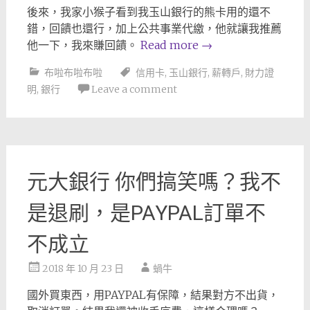
後來，我家小猴子看到我玉山銀行的熊卡用的還不
錯，回饋也還行，加上公共事業代繳，他就讓我推薦
他一下，我來賺回饋。
Read more
→
布啦布啦布啦
信用卡
,
玉山銀行
,
薪轉戶
,
財力證
明
,
銀行
Leave a comment
元大銀行 你們搞笑嗎？我不
是退刷，是PAYPAL訂單不
不成立
2018 年 10 月 23 日
蝸牛
國外買東西，用PAYPAL有保障，結果對方不出貨，