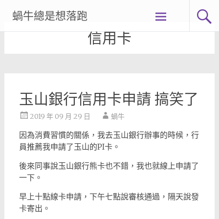
Skip
蝸牛總是想落跑
to
content
信用卡
玉山銀行信用卡申請 搞笑了
2019 年 09 月 29 日
蝸牛
因為消費習慣的關係，我去玉山銀行辦事的時候，行
員推薦我申請了玉山的PI卡。
後來同事說玉山銀行熊卡也不錯，我也就線上申請了
一下。
早上十點線卡申請，下午七點說審核通過，隔天說發
卡寄出。