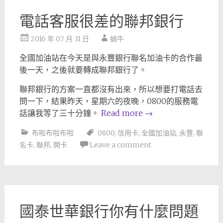
電話客服很差的聯邦銀行
2016 年 07 月 31 日
蝸牛
全國加油站在今天是與永豐銀行聯名加油卡的合作最
後一天，之後就要轉成聯邦銀行了。
聯邦銀行的方案一直都沒有出來，所以想要打電話去
問一下，結果昨天，星期六的夜晚，0800的服務電
話讓我等了三十分鐘。
Read more
→
布啦布啦布啦
0800
,
信用卡
,
全國加油站
,
永豐
,
聯
名卡
,
聯邦
,
開卡
Leave a comment
國泰世華銀行你有什麼問題