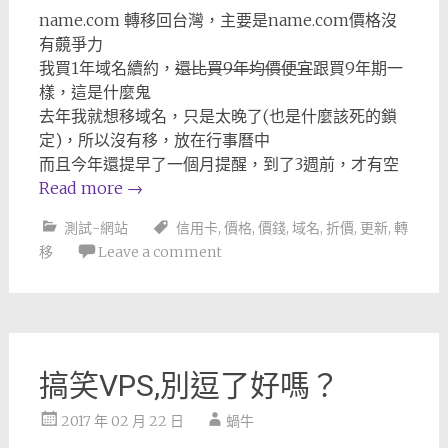
name.com 轉移回台灣，主要是name.com價格沒
有竸爭力
我買1年域名續約，
還比買9年均價便宜
跟買9年期一
樣，這是什麼鬼
去年我就想移域名，只是太晚了(也是什麼該死的鎖
定)，所以沒有移，放在行事曆中
而且今年還提早了一個月提醒，到了3週前，才有空
Read more
→
測試-網站
信用卡
,
價格
,
價錢
,
域名
,
折價
,
更新
,
轉
移
Leave a comment
搞笑VPS,別逗了好嗎？
2017 年 02 月 22 日
蝸牛