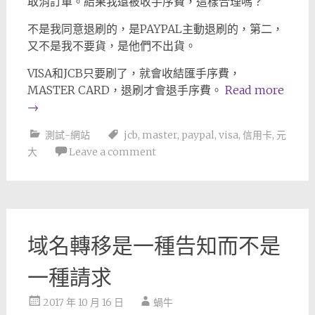
取消訂單。結果我還被收手序費，這樣合理嗎？
不是我同意退刷的，是PAYPAL主動退刷的，第二，
又不是我不要貨，是他們不出貨。
VISA和JCB只要刷了，就會收結匯手序費，
MASTER CARD，退刷才會退手序費。
Read more
→
測試-網站
jcb
,
master
,
paypal
,
visa
,
信用卡
,
元
大
Leave a comment
域名轉移是一種告知而不是
一種請求
2017 年 10 月 16 日
蝸牛