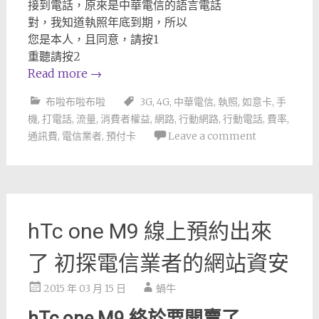
接到電話，原來是中華電信的語言電話
對，我知道執照年底到期，所以
您是本人，且同意，請按1
重聽請按2
Read more
→
布啦布啦布啦
3G
,
4G
,
中華電信
,
執照
,
如意卡
,
手
機
,
打電話
,
流量
,
消費者權益
,
網路
,
行動網路
,
行動電話
,
費率
,
通訊費
,
電信業者
,
預付卡
Leave a comment
hTc one M9 線上預約出來
了 初探電信業者的網站資安
2015 年 03 月 15 日
蝸牛
hTc one M9 終於要開賣了