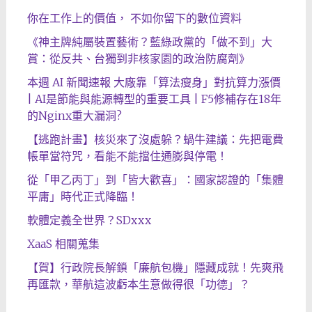
你在工作上的價值， 不如你留下的數位資料
《神主牌純屬裝置藝術？藍綠政黨的「做不到」大
賞：從反共、台獨到非核家園的政治防腐劑》
本週 AI 新聞速報 大廠靠「算法瘦身」對抗算力漲價
| AI是節能與能源轉型的重要工具 | F5修補存在18年
的Nginx重大漏洞?
【逃跑計畫】核災來了沒處躲？蝸牛建議：先把電費
帳單當符咒，看能不能擋住通膨與停電！
從「甲乙丙丁」到「皆大歡喜」：國家認證的「集體
平庸」時代正式降臨！
軟體定義全世界？SDxxx
XaaS 相關蒐集
【賀】行政院長解鎖「廉航包機」隱藏成就！先爽飛
再匯款，華航這波虧本生意做得很「功德」？