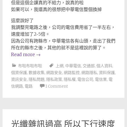
但是這個企課真的不給力，說真的啦
如果可以，我還真的很想把中華電信整個換掉
這麼說好了
我調整完電路之後，公司的電信費用省了一半左右，
速度增加了2~5倍。
因為公司有跨縣市，中華電信各有山頭，走出了我們
所在的縣市之後，其他的就不是這裡說的算了。
Read more
→
布啦布啦布啦
上網
,
中華電信
,
交通部
,
個人資料
,
個資保護
,
數據收集
,
網路安全
,
網路監控
,
網路隱私
,
資料保護
,
資訊安全
,
隱私問題
,
隱私政策
,
隱私權
,
電信公司
,
電信業
,
電
信網路
,
電路
1 Comment
光纖雜訊過高 所以下行速度