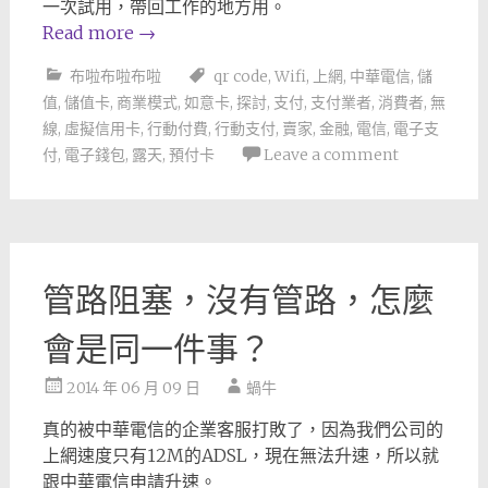
一次試用，帶回工作的地方用。
Read more
→
布啦布啦布啦
qr code
,
Wifi
,
上網
,
中華電信
,
儲
值
,
儲值卡
,
商業模式
,
如意卡
,
探討
,
支付
,
支付業者
,
消費者
,
無
線
,
虛擬信用卡
,
行動付費
,
行動支付
,
賣家
,
金融
,
電信
,
電子支
付
,
電子錢包
,
露天
,
預付卡
Leave a comment
管路阻塞，沒有管路，怎麼
會是同一件事？
2014 年 06 月 09 日
蝸牛
真的被中華電信的企業客服打敗了，因為我們公司的
上網速度只有12M的ADSL，現在無法升速，所以就
跟中華電信申請升速。