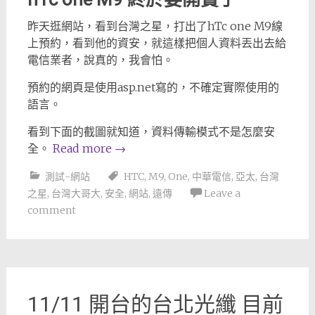
昨天逛網站，看到台灣之星，打出了hTc one M9線
上預約，看到他的資安，就這樣把個人資料丟出去給
電信業者，說真的，我會怕。
預約的網頁是使用asp.net寫的，不確定實際使用的
語言。
看到下面的截圖就知道，資料傳輸模式不是怎麼安
全。
Read more
→
測試-網站
HTC
,
M9
,
One
,
中華電信
,
亞太
,
台灣
之星
,
台灣大哥大
,
安全
,
網站
,
遠傳
Leave a
comment
11/11 開台的台北光纖 目前