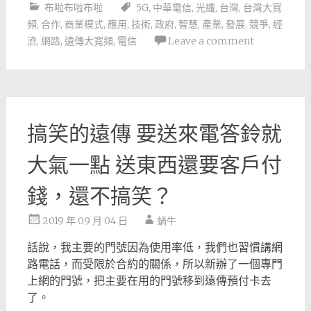
布啦布啦布啦
5G
,
中華電信
,
光纖
,
台灣
,
台灣大寬
頻
,
合作
,
商業模式
,
應用
,
技術
,
政府
,
智慧
,
產業
,
發展
,
競爭
,
經
濟
,
網路
,
遠傳大寬頻
,
電信
Leave a comment
搞笑的遠傳 要送來電答鈴就
大氣一點 送東西還要客戶付
錢，還不搞笑？
2019 年 09 月 04 日
蝸牛
話說，我主要的門號因為使用率低，我們也習慣講網
路電話，而受限於合約的關係，所以新辦了一個專門
上網的門號，把主要在用的門號移到遠傳預付卡去
了。