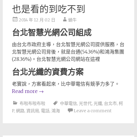
也是看的到吃不到
2014 年 12 月 02 日
蝸牛
台北智慧光網公司組成
由台北市政府主導，台北智慧光網公司提供服務，台
北智慧光網公司背後，就是台通(54.36%)和鴻海集團
(28.36%)。台北智慧光網公司網站在這裡
台北光纖的資費方案
老實說，方案看起來，比中華電信有競爭力多了。
Read more
→
布啦布啦布啦
中華電信
,
光世代
,
光纖
,
台北市
,
柯
P
,
網路
,
資訊局
,
電話
,
鴻海
Leave a comment