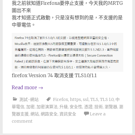
我之前就知道Firefoxa要停止支援，今天我的MRTG
圖出不來
我才知道正式啟動，只是沒有想到的是，不支援的是
中華電信。
firefox Version 74 取消支援 TLS1.0/1.1
Read more
→
測試-網站
Firefox
,
https
,
ssl
,
TLS
,
TLS 1.0
,
中
華電信
,
加密
,
加密演算法
,
升級
,
安全性
,
憑證
,
技術
,
瀏覽器
,
瀏
覽器支援
,
網站
,
網路安全
,
資訊安全
Leave a
comment