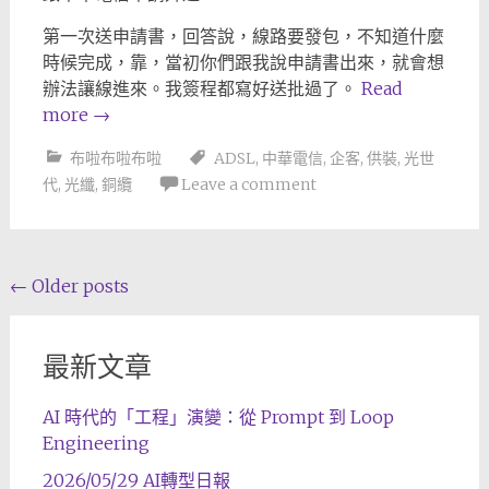
第一次送申請書，回答說，線路要發包，不知道什麼
時候完成，靠，當初你們跟我說申請書出來，就會想
辦法讓線進來。我簽程都寫好送批過了。
Read
more
→
布啦布啦布啦
ADSL
,
中華電信
,
企客
,
供裝
,
光世
代
,
光纖
,
銅纜
Leave a comment
Posts
←
Older posts
navigation
最新文章
AI 時代的「工程」演變：從 Prompt 到 Loop
Engineering
2026/05/29 AI轉型日報