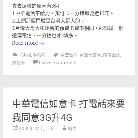
會去遠傳的原因有3個
1.中華電信不給力，預付卡一分鐘還要近10元。
2.上網那個門號是台灣大哥大的。
3.台灣大哥大和遠傳的預費卡費率相同，那就辦一個
遠傳電信，一分鐘也才3塊多。
Read more
→
布啦布啦布啦
中華電信
,
台灣大哥大
,
遠傳電信
,
預付卡
Leave a comment
中華電信如意卡 打電話來要
我同意3G升4G
2018 年 04 月 11 日
蝸牛