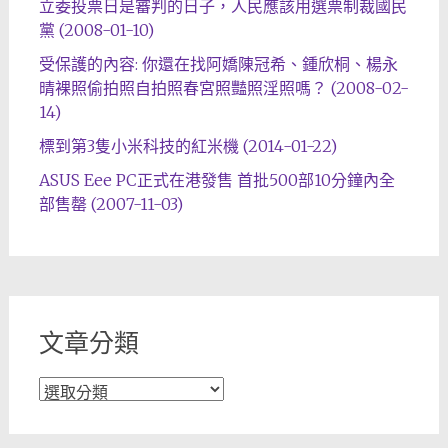
立委投票日是審判的日子，人民應該用選票制裁國民
黨 (2008-01-10)
受保護的內容: 你還在找阿嬌陳冠希、鍾欣桐、楊永
晴裸照偷拍照自拍照春宮照豔照淫照嗎？ (2008-02-
14)
標到第3隻小米科技的紅米機 (2014-01-22)
ASUS Eee PC正式在港發售 首批500部10分鐘內全
部售罄 (2007-11-03)
文章分類
文
章
分