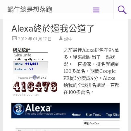
Skip
蝸牛總是想落跑
to
content
Alexa終於還我公道了
2012 年 01 月 17 日
蝸牛
之前最佳Alexa排名在94萬
多，後來網站出了一點狀
況，一直搬家，排名就跑到
100多萬名，期間Google
PR從3分變成4分，Alexa
給我的全球排名還是一直都
在100多萬名。