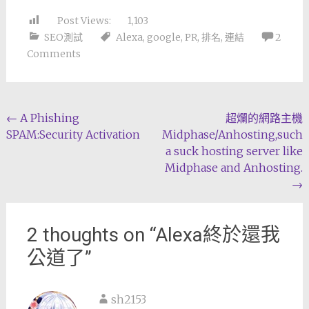
Post Views:
1,103
SEO測試
Alexa
,
google
,
PR
,
排名
,
連結
2
Comments
Post
←
A Phishing
超爛的網路主機
SPAM:Security Activation
Midphase/Anhosting,such
navigation
a suck hosting server like
Midphase and Anhosting.
→
2 thoughts on “
Alexa終於還我
公道了
”
sh2153