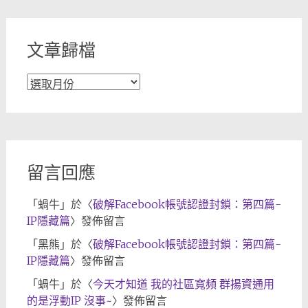
類
文章歸檔
文
章
歸
檔
留言回應
「
蝸牛
」於〈
破解Facebook帳號認證封鎖：第四篇-
IP隱藏篇
〉發佈留言
「
黑熊
」於〈
破解Facebook帳號認證封鎖：第四篇-
IP隱藏篇
〉發佈留言
「
蝸牛
」於〈
今天才知道 我的社區寬頻 群揚資通用
的是浮動IP 沒事~
〉發佈留言