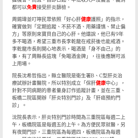
都可以
免費
接受肝炎篩檢。
周錫瑋並叮嚀民眾依照「好心肝
健康
護照」的指示，
確實做到「定期追蹤、不菸不酒、用藥謹慎、禁止偏
方」等原則來寶貝自己的心肝。他還說，他已有9年
多不喝酒，希望三重市長李乾龍在戒菸後也能戒酒。
李乾龍市長則開心地表示，喝酒是「身不由己」的
事，有了周縣長這塊「免喝酒金牌」，往後應酬可派
上用場。
院長沈希哲指出，縣立醫院是衛生署B、C型肝炎治
療試辦計畫醫院，所以特別成立「保肝
健康
中心」，
針對不同病期的患者量身訂作追蹤計畫，並在三重、
板橋二院區開辦「肝炎特別門診」及「肝癌預約門
診」。
沈院長表示，肝炎特別門診時間為三重院區每週二上
午，板橋院區是每週五的上午。為方便民眾就醫，另
有夜間門診，三重院區為每週四，板橋院區為每週