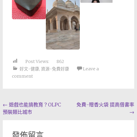
Post Views:
862
好文-健康
,
資源-免費好康
Leave a
comment
Post
←
遊戲也能搞教育？OLPC
免費-贈香火袋 提高借書率
預裝類比城市
→
navigation
發佈留言