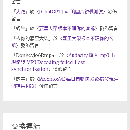
留言
「
大致
」於〈
[ChatGPT] 4o的圖片視覺測試
〉發佈
留言
「
蝸牛
」於〈
嘉里大榮根本不理你的客訴
〉發佈留言
「
去你的嘉里大榮
」於〈
嘉里大榮根本不理你的客
訴
〉發佈留言
「
DonkeyJo6Rmp4
」於〈
Audacity 匯入 mp3 出
現錯誤 MP3 Decoding failed: Lost
synchronization
〉發佈留言
「
蝸牛
」於〈
ProxmoxVE 每日自動快照 終於發現這
個神兵利器
〉發佈留言
交換連結