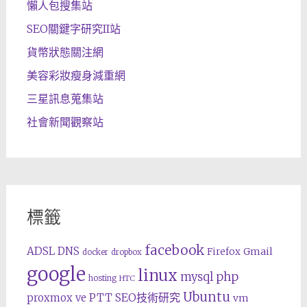
懶人包搜集站
SEO關鍵字研究II站
貨幣狀態關注網
美容彩妝瘦身減重網
三星訊息蒐集站
社會新聞觀察站
標籤
facebook
ADSL
DNS
Gmail
Firefox
docker
dropbox
google
linux
php
mysql
hosting
HTC
Ubuntu
SEO技術研究
proxmox ve
PTT
vm