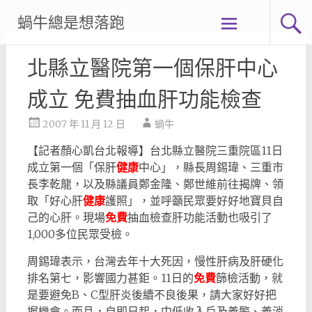
Skip
蝸牛總是想落跑
to
content
北縣立醫院第一個保肝中心
成立 免費抽血肝功能檢查
2007 年 11 月 12 日
蝸牛
【記者顏心凱台北報導】台北縣立醫院三重院區11日
成立第一個「保肝
健康
中心」，縣長周錫瑋、三重市
長李乾龍，以及縣議員鄭金隆、鄭世維前往揭牌、領
取「好心肝
健康
護照」，並呼籲民眾要好好地寶貝自
己的心肝。現場
免費
抽血檢查肝功能活動也吸引了
1,000多位民眾受檢。
周錫瑋表示，台灣去年十大死因，慢性肝病及肝硬化
排名第七，影響國力甚鉅。11日的
免費
篩檢活動，就
是要避免B、C型肝炎後續不良後果，請大家好好把
握機會。而且，自即日起，中低收入戶及義警、義消