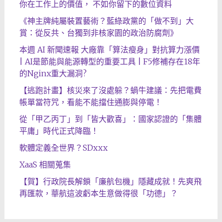
你在工作上的價值， 不如你留下的數位資料
《神主牌純屬裝置藝術？藍綠政黨的「做不到」大
賞：從反共、台獨到非核家園的政治防腐劑》
本週 AI 新聞速報 大廠靠「算法瘦身」對抗算力漲價
| AI是節能與能源轉型的重要工具 | F5修補存在18年
的Nginx重大漏洞?
【逃跑計畫】核災來了沒處躲？蝸牛建議：先把電費
帳單當符咒，看能不能擋住通膨與停電！
從「甲乙丙丁」到「皆大歡喜」：國家認證的「集體
平庸」時代正式降臨！
軟體定義全世界？SDxxx
XaaS 相關蒐集
【賀】行政院長解鎖「廉航包機」隱藏成就！先爽飛
再匯款，華航這波虧本生意做得很「功德」？