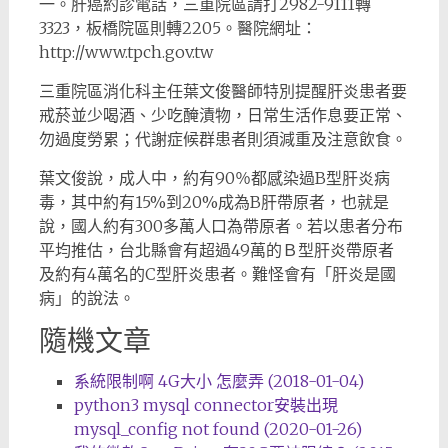
一。肝癌約診電話，三重院區請打2982-9111轉
3323，板橋院區則轉2205。醫院網址：
http://www.tpch.gov.tw
三重院區消化科主任葉文俊醫師特別提醒肝炎患者要
戒菸並少喝酒、少吃醃漬物，日常生活作息要正常、
勿過度勞累；代謝症候群患者則須減重及注意飲食。
葉文俊說，成人中，約有90％都感染過B型肝炎病
毒，其中約有15%到20%成為B肝帶原者，也就是
說，國人約有300多萬人口為帶原者。若以患者分布
平均推估，台北縣會有超過49萬的Ｂ型肝炎帶原者
及約有4萬名的C型肝炎患者。難怪會有「肝炎是國
病」的說法。
隨機文章
系統限制啊 4G大小 怎麼弄 (2018-01-04)
python3 mysql connector安裝出現
mysql_config not found (2020-01-26)