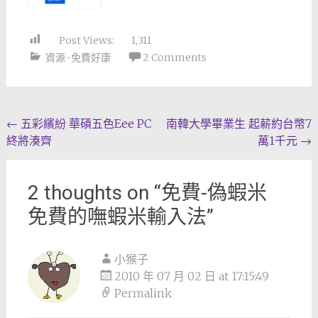
Post Views:
1,311
資源-免費好康
2 Comments
Post
←
五彩繽紛 華碩五色Eee PC
南韓大學畢業生 起薪約台幣7
終將湊齊
萬1千元
→
navigation
2 thoughts on “
免費-偽蝦米
免費的嘸蝦米輸入法
”
小猴子
2010 年 07 月 02 日 at 17:15:49
Permalink