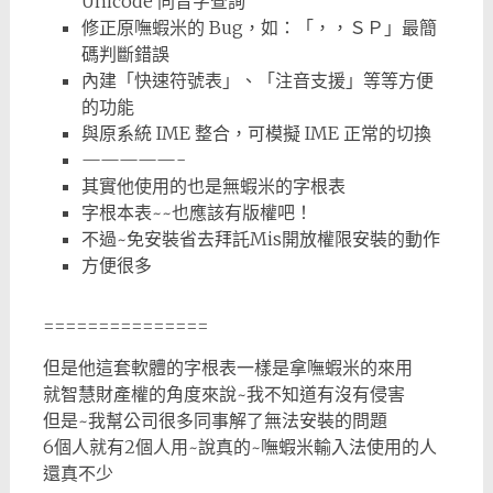
Unicode 同音字查詢
修正原嘸蝦米的 Bug，如：「，，ＳＰ」最簡
碼判斷錯誤
內建「快速符號表」、「注音支援」等等方便
的功能
與原系統 IME 整合，可模擬 IME 正常的切換
—————-
其實他使用的也是無蝦米的字根表
字根本表~~也應該有版權吧！
不過~免安裝省去拜託Mis開放權限安裝的動作
方便很多
===============
但是他這套軟體的字根表一樣是拿嘸蝦米的來用
就智慧財產權的角度來說~我不知道有沒有侵害
但是~我幫公司很多同事解了無法安裝的問題
6個人就有2個人用~說真的~嘸蝦米輸入法使用的人
還真不少