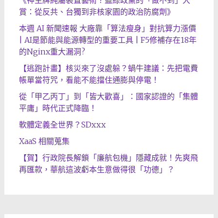
賞：從反共、台獨到非核家園的政治防腐劑》
本週 AI 新聞速報 大廠靠「算法瘦身」對抗算力漲價
| AI是節能與能源轉型的重要工具 | F5修補存在18年
的Nginx重大漏洞?
【逃跑計畫】核災來了沒處躲？蝸牛建議：先把電費
帳單當符咒，看能不能擋住通膨與停電！
從「甲乙丙丁」到「皆大歡喜」：國家認證的「集體
平庸」時代正式降臨！
軟體定義全世界？SDxxx
XaaS 相關蒐集
【賀】行政院長解鎖「廉航包機」隱藏成就！先爽飛
再匯款，華航這波虧本生意做得很「功德」？