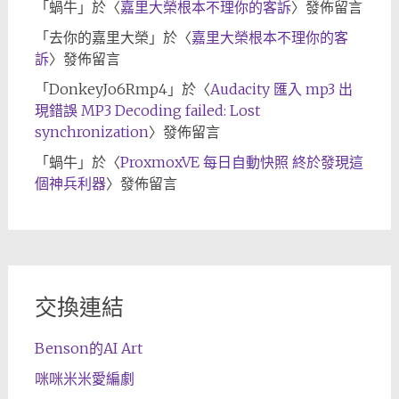
「
蝸牛
」於〈
嘉里大榮根本不理你的客訴
〉發佈留言
「
去你的嘉里大榮
」於〈
嘉里大榮根本不理你的客
訴
〉發佈留言
「
DonkeyJo6Rmp4
」於〈
Audacity 匯入 mp3 出
現錯誤 MP3 Decoding failed: Lost
synchronization
〉發佈留言
「
蝸牛
」於〈
ProxmoxVE 每日自動快照 終於發現這
個神兵利器
〉發佈留言
交換連結
Benson的AI Art
咪咪米米愛編劇