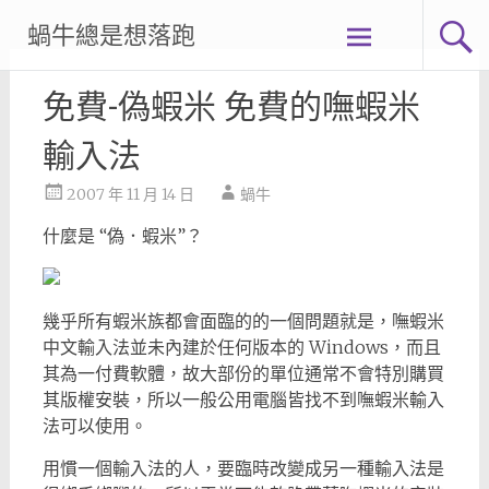
Skip
蝸牛總是想落跑
to
content
免費-偽蝦米 免費的嘸蝦米
輸入法
2007 年 11 月 14 日
蝸牛
什
麼是 “偽．蝦米”？
幾乎所有蝦米族都會面臨的的一個問題就是，嘸蝦米
中文輸入法並未內建於任何版本的 Windows，而且
其為一付費軟體，故大部份的單位通常不會特別購買
其版權安裝，所以一般公用電腦皆找不到嘸蝦米輸入
法可以使用。
用慣一個輸入法的人，要臨時改變成另一種輸入法是