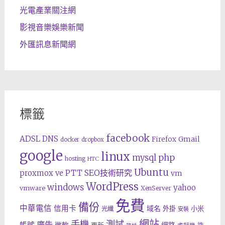
光電產業關注網
影視音樂娛樂新聞
外匯訊息新聞網
標籤
facebook
ADSL
DNS
Gmail
Firefox
docker
dropbox
google
linux
php
mysql
hosting
HTC
Ubuntu
SEO技術研究
proxmox ve
PTT
vm
WordPress
windows
yahoo
vmware
XenServer
免費
備份
中華電信
信用卡
域名
外掛
小米
光纖
安裝
網站
手機
測試
廣告
帳號
網路