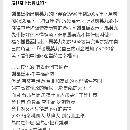
是非常不負責任的。
謝長廷
指出
馬英九
的財產從1994年到2004年財產增
加4638萬，平均每年增加463萬元，所以
馬英九
並不
懂得中產階級轉為新貧的過程。
謝長廷
表示，
馬英九
先生批評他不懂經濟，但是
馬英九
不懂什麼叫做幸
福？
謝長廷
指出，
馬英九
說的經濟繁榮完全是站在自
己的角度，「他(
馬英九
)自己的財產增加了4000多
萬，看他申報財產當然是
幸福
。」
………其他的 請去他們官網看
謝長廷
主打 幸福經濟
但是 有沒有想過 台北和高雄的地理條件不同
謝在高雄執政的時候 已經是綠的天下了
而且 台北有捷運 為什麼人都要住在台北市
台北市 消費高 成本高 步調緊湊
台北縣又不見得是不好的選擇
另外 很多桃園人 基隆人 到台北工作
為的是什麼 因為那裡有錢賺
足以cover交通費用……