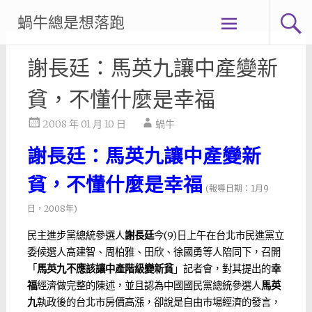
Skip
蝸牛總是想落跑
to
content
謝長廷：馬英九讓中產變新
貧，不懂什麼是幸福
2008 年 01 月 10 日
蝸牛
謝長廷：馬英九讓中產變新
貧，不懂什麼是幸福
(報導日期：1月9
日，2008年)
民主進步黨總統參選人
謝長廷
今(9)日上午在台北市民進黨立
委候選人高建智、周柏雅、田欣、徐國勇等人陪同下，召開
「
馬英九不應該讓中產階級變新貧
」記者會，對其提出的
幸
福
經濟做完整的陳述，並且認為中國國民黨總統參選人
馬英
九
執政後的台北市房價高漲，卻說是自由市場經濟的發言，