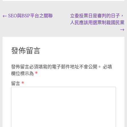
Post
←
SEO與BSP平台之關聯
立委投票日是審判的日子，
人民應該用選票制裁國民黨
navigation
→
發佈留言
發佈留言必須填寫的電子郵件地址不會公開。
必填
欄位標示為
*
留言
*