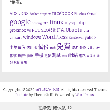
標籤
facebook
ADSL
DNS
Gmail
Firefox
docker
dropbox
google
linux
php
mysql
hosting
HTC
Ubuntu
SEO技術研究
proxmox ve
PTT
vm
WordPress
windows
yahoo
vmware
XenServer
免費
備份
中華電信
信用卡
域名
外掛
小米
光纖
安裝
網站
手機
測試
廣告
帳號
網路
微軟
更新
詐
虛擬機
笑話
雲端
騙
軟體
Copyright © 2026
蝸牛總是想落跑
. All rights reserved. Theme:
Radiate
by ThemeGrill. Powered by
WordPress
.
在線使用者人數: 12