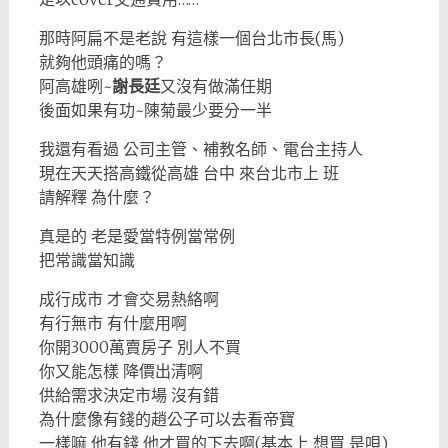
那時阿扁不是老說 有這樣一個台北市長(馬)
就夠他頭痛的嗎？
阿高雄咧~
謝長廷
又沒有做滿任期
後面如果有功~陳菊最少要分一半
我還有看過 公司主管、補教名師、電台主持人
現在天天搭高鐵從高雄 台中 來台北市上 班
請解釋 為什麼？
真是的 老是愛當特例當常例
把常識當知識
成行成市 才會交易熱絡啊
有行無市 有什麼用啊
你開3000萬賣房子 別人不買
你又能怎樣 降價出清啊
供給需求決定市場 沒有錯
為什麼像有錢的趙公子可以去看帝寶
一樣嘛 他有錢 他才買的下去啊(基本上 想買 是唄)