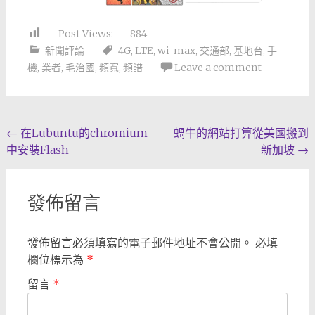
Post Views:
884
新聞評論
4G
,
LTE
,
wi-max
,
交通部
,
基地台
,
手
機
,
業者
,
毛治國
,
頻寬
,
頻譜
Leave a comment
Post
←
在Lubuntu的chromium
蝸牛的網站打算從美國搬到
中安裝Flash
新加坡
→
navigation
發佈留言
發佈留言必須填寫的電子郵件地址不會公開。
必填
欄位標示為
*
留言
*