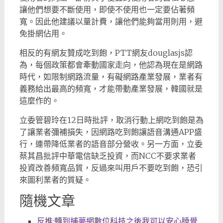
讓他們想要不斷使用，即使不使用也一定要佔著頻
寬。因此他建議以量計費，讓他們能夠當用則用，避
免掛網佔用。
相反的有網友贊成吃到飽，PTT網友douglasjs認
為，每個政策都會牽動國家走向，他認為現在是網路
時代，如限制網路流量，有礙網路產業發展，業者有
義務給出最高的頻寬，才能帶動產業發展，韓國就是
這麼作的。
立委管碧玲在12日時批評，取消行動上網吃到飽是為
了讓業者彌補損失，因網路吃到飽讓語音溝通APP盛
行，連帶降低業者的語音部分營收。另一方面，立委
蔡其昌批評中華電信缺乏投資，而NCC不要求業者
投資改善頻寬品質，反過來叫用戶不要吃到飽，恐引
來圖利業者的質疑。
隨機文章
反推:轉到捕夢網數位科技之後我可以安心睡覺