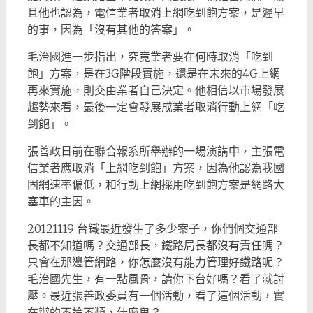
且他也認為，電信業者取消上網吃到飽方案，是遲早
的事，因為「沒有其他的答案」。
毛治國進一步指出，究竟業者要在何時取消「吃到
飽」方案，是在3G階段實施，還是在未來的4G上網
再來實施，則交由業者自己決定。他相信以市場發展
趨勢來看，最後一定會發展成業者取消行動上網「吃
到飽」。
張善政日前在聯合報系所舉辦的一場演講中，主張電
信業者應取消「上網吃到飽」方案，因為他認為我國
固網速率偏低，和行動上網採用吃到飽方案是網路大
塞車的主因。
20121119 台鐵最近發生了多少案子，你們個交通部
長都不知道嗎？交通部長，鐵路局長都沒有責任嗎？
只會在那邊管網路，你怎麼沒有能力管理好鐵路呢？
毛治國先生，有一點風骨，請你下台好嗎？看了就討
壓。最近張善政委員有一個活動，看了這個活動，實
在辦的不論不類，什麼鬼？