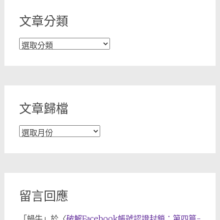
文章分類
文
章
分
類
文章歸檔
文
章
歸
檔
留言回應
「
蝸牛
」於〈
破解Facebook帳號認證封鎖：第四篇-