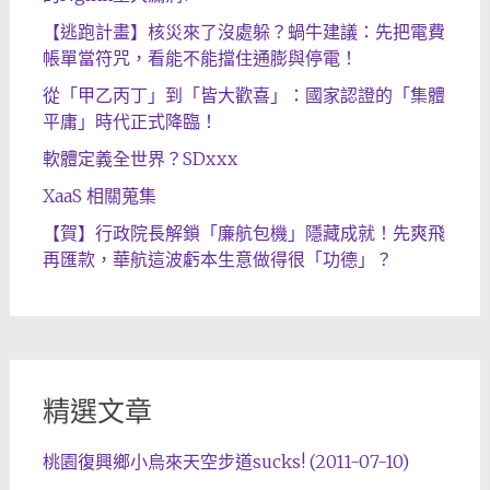
【逃跑計畫】核災來了沒處躲？蝸牛建議：先把電費
帳單當符咒，看能不能擋住通膨與停電！
從「甲乙丙丁」到「皆大歡喜」：國家認證的「集體
平庸」時代正式降臨！
軟體定義全世界？SDxxx
XaaS 相關蒐集
【賀】行政院長解鎖「廉航包機」隱藏成就！先爽飛
再匯款，華航這波虧本生意做得很「功德」？
精選文章
桃園復興鄉小烏來天空步道sucks! (2011-07-10)