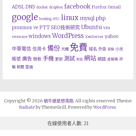
facebook
ADSL
DNS
Gmail
Firefox
docker
dropbox
google
linux
php
mysql
hosting
HTC
Ubuntu
SEO技術研究
proxmox ve
PTT
vm
WordPress
windows
yahoo
vmware
XenServer
免費
備份
中華電信
信用卡
域名
外掛
小米
光纖
安裝
網站
手機
測試
廣告
帳號
網路
微軟
更新
詐
虛擬機
笑話
雲端
騙
軟體
Copyright © 2026
蝸牛總是想落跑
. All rights reserved. Theme:
Radiate
by ThemeGrill. Powered by
WordPress
.
在線使用者人數: 21