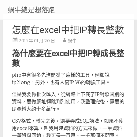
Skip
蝸牛總是想落跑
to
content
怎麼在excel中把IP轉長整數
2015 年 01 月 20 日
蝸牛
為什麼要在excel中把IP轉成長整
數
php中有很多先進開發了這樣的工具，例如說
ip2long，另外，也有人寫IP V6的轉換工具。
但是我要做批次匯入，從網路上下載了IP對照國別的
資料，要做網址轉跳判別使用，我整理完後，需要的
IP資料大約十多萬行。
CSV格式，轉完之後，還要弄成SQL語法，如果不使
用excel來算，叫我用建資料的方式來做，一筆資料
一筆資料回填，我可是一百萬、一千萬個不願意。