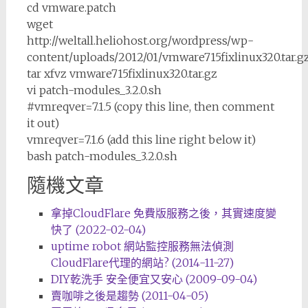
cd vmware.patch
wget
http://weltall.heliohost.org/wordpress/wp-
content/uploads/2012/01/vmware715fixlinux320.tar.g
tar xfvz vmware715fixlinux320.tar.gz
vi patch-modules_3.2.0.sh
#vmreqver=7.1.5 (copy this line, then comment
it out)
vmreqver=7.1.6 (add this line right below it)
bash patch-modules_3.2.0.sh
隨機文章
拿掉CloudFlare 免費版服務之後，其實速度變
快了 (2022-02-04)
uptime robot 網站監控服務無法偵測
CloudFlare代理的網站? (2014-11-27)
DIY乾洗手 安全便宜又安心 (2009-09-04)
賣咖啡之後是趨勢 (2011-04-05)