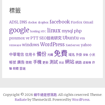
標籤
facebook
ADSL
DNS
Gmail
Firefox
docker
dropbox
google
linux
php
mysql
hosting
HTC
Ubuntu
SEO技術研究
proxmox ve
PTT
vm
WordPress
windows
yahoo
vmware
XenServer
免費
備份
中華電信
信用卡
域名
外掛
小米
光纖
安裝
網站
手機
測試
廣告
帳號
網路
微軟
更新
詐
虛擬機
笑話
雲端
騙
軟體
Copyright © 2026
蝸牛總是想落跑
. All rights reserved. Theme:
Radiate
by ThemeGrill. Powered by
WordPress
.