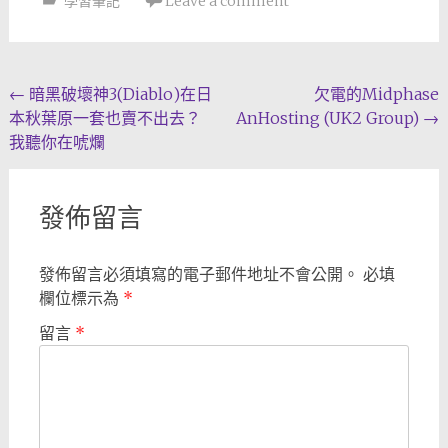
學習筆記
Leave a comment
Post
←
暗黑破壞神3(Diablo)在日
欠電的Midphase
本秋葉原一套也賣不出去？
AnHosting (UK2 Group)
→
navigation
我聽你在唬爛
發佈留言
發佈留言必須填寫的電子郵件地址不會公開。
必填
欄位標示為
*
留言
*