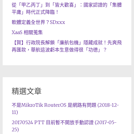
從「甲乙丙丁」到「皆大歡喜」：國家認證的「集體
平庸」時代正式降臨！
軟體定義全世界？SDxxx
XaaS 相關蒐集
【賀】行政院長解鎖「廉航包機」隱藏成就！先爽飛
再匯款，華航這波虧本生意做得很「功德」？
精選文章
不是MikroTik RouterOS 是網路有問題 (2018-12-
11)
20170524 PTT 目前暫不開放手動認證 (2017-05-
25)