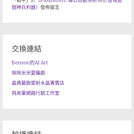
「
蝸牛
」於〈
ProxmoxVE 每日自動快照 終於發現這
個神兵利器
〉發佈留言
交換連結
Benson的AI Art
咪咪米米愛編劇
晶典藝飾雷射水晶專賣店
飛來筆網路行銷工作室