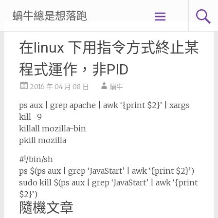
Skip
蝸牛總是想落跑
to
content
在linux 下用指令方式終止某
程式運作，非PID
2016 年 04 月 08 日
蝸牛
ps aux | grep apache | awk ‘{print $2}’ | xargs
kill -9
killall mozilla-bin
pkill mozilla
#!/bin/sh
ps $(ps aux | grep ‘JavaStart’ | awk ‘{print $2}’)
sudo kill $(ps aux | grep ‘JavaStart’ | awk ‘{print
$2}’)
隨機文章