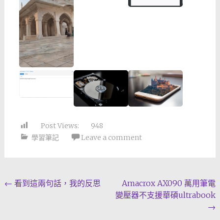
Post Views:
948
學習筆記
Leave a comment
Post
←
看到這兩句話，我的反思
Amacrox AX090 萬用筆電
變壓器不支援華碩ultrabook
navigation
→