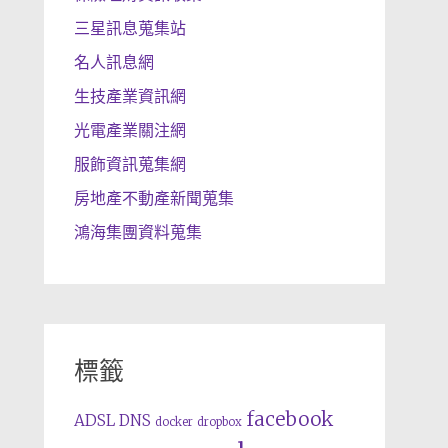
三星訊息蒐集站
名人訊息網
生技產業資訊網
光電產業關注網
服飾資訊蒐集網
房地產不動產新聞蒐集
鴻海集團資料蒐集
標籤
facebook
ADSL
DNS
docker
dropbox