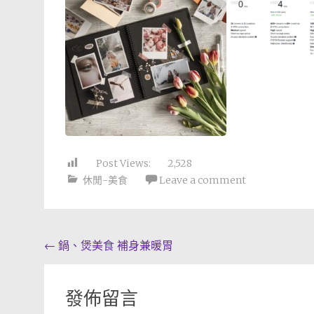
Post Views:
2,528
休閒-美食
Leave a comment
Post
←
鍋、煲美食 補身兼暖胃
navigation
發佈留言