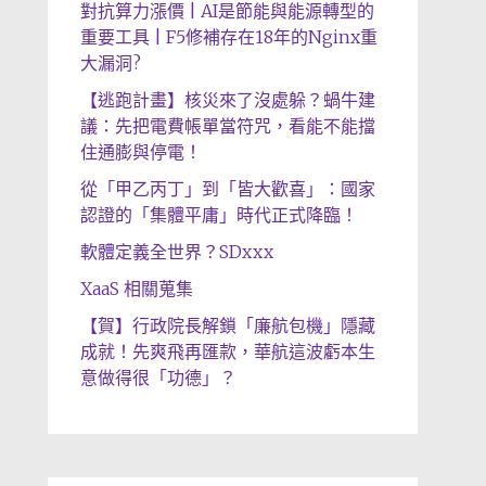
對抗算力漲價 | AI是節能與能源轉型的
重要工具 | F5修補存在18年的Nginx重
大漏洞?
【逃跑計畫】核災來了沒處躲？蝸牛建
議：先把電費帳單當符咒，看能不能擋
住通膨與停電！
從「甲乙丙丁」到「皆大歡喜」：國家
認證的「集體平庸」時代正式降臨！
軟體定義全世界？SDxxx
XaaS 相關蒐集
【賀】行政院長解鎖「廉航包機」隱藏
成就！先爽飛再匯款，華航這波虧本生
意做得很「功德」？