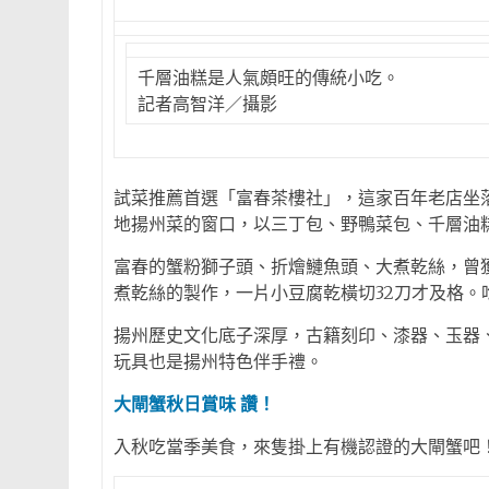
千層油糕是人氣頗旺的傳統小吃。
記者高智洋／攝影
試菜推薦首選「富春茶樓社」，這家百年老店坐
地揚州菜的窗口，以三丁包、野鴨菜包、千層油
富春的蟹粉獅子頭、折燴鰱魚頭、大煮乾絲，曾
煮乾絲的製作，一片小豆腐乾橫切32刀才及格。
揚州歷史文化底子深厚，古籍刻印、漆器、玉器
玩具也是揚州特色伴手禮。
大閘蟹秋日賞味 讚！
入秋吃當季美食，來隻掛上有機認證的大閘蟹吧