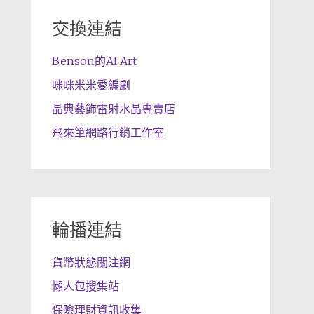
交換連結
Benson的AI Art
咪咪米米愛編劇
晶典藝飾雷射水晶專賣店
飛來筆網路行銷工作室
輪播連結
貨幣狀態關注網
懶人包搜集站
保險理財資訊收集