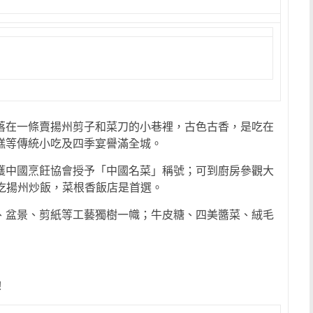
落在一條賣揚州剪子和菜刀的小巷裡，古色古香，是吃在
糕等傳統小吃及四季宴譽滿全城。
獲中國烹飪協會授予「中國名菜」稱號；可到廚房參觀大
吃揚州炒飯，菜根香飯店是首選。
、盆景、剪紙等工藝獨樹一幟；牛皮糖、四美醬菜、絨毛
！