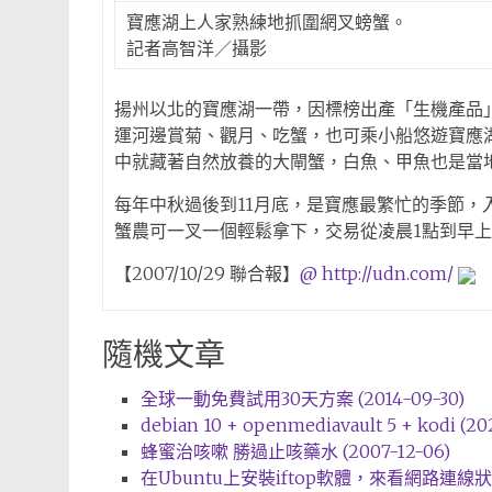
寶應湖上人家熟練地抓圍網叉螃蟹。
記者高智洋／攝影
揚州以北的寶應湖一帶，因標榜出產「生機產品」
運河邊賞菊、觀月、吃蟹，也可乘小船悠遊寶應湖
中就藏著自然放養的大閘蟹，白魚、甲魚也是當
每年中秋過後到11月底，是寶應最繁忙的季節
蟹農可一叉一個輕鬆拿下，交易從凌晨1點到早
【2007/10/29 聯合報】
@
http://udn.com/
隨機文章
全球一動免費試用30天方案 (2014-09-30)
debian 10 + openmediavault 5 + kodi (20
蜂蜜治咳嗽 勝過止咳藥水 (2007-12-06)
在Ubuntu上安裝iftop軟體，來看網路連線狀態 (