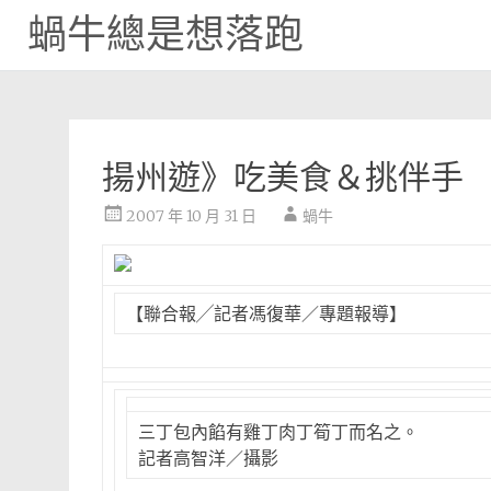
蝸牛總是想落跑
Skip
to
content
揚州遊》吃美食＆挑伴手
2007 年 10 月 31 日
蝸牛
【聯合報╱記者馮復華／專題報導】
三丁包內餡有雞丁肉丁筍丁而名之。
記者高智洋／攝影