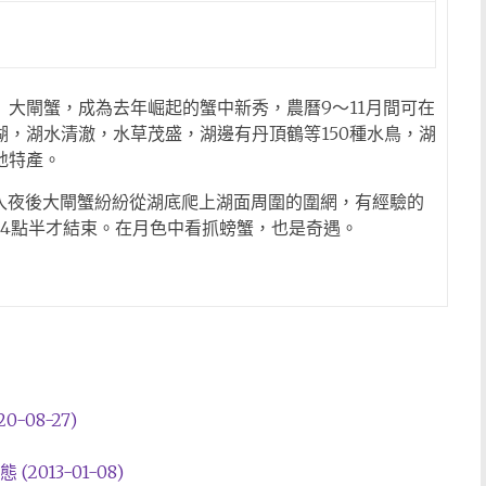
大閘蟹，成為去年崛起的蟹中新秀，農曆9～11月間可在
，湖水清澈，水草茂盛，湖邊有丹頂鶴等150種水鳥，湖
地特產。
，入夜後大閘蟹紛紛從湖底爬上湖面周圍的圍網，有經驗的
上4點半才結束。在月色中看抓螃蟹，也是奇遇。
20-08-27)
2013-01-08)