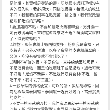
是他說，其實都是燙過的蝦，所以很多蝦料理都沒有
煮的很入味，我必須說，同樣吃蝦拼，每個人的吃法
不同，我和我的同事在點完第一輪之後，我們就改變
點蝦和吃蝦的策略。
1.要加錢的不點，不要加錢吃火鍋和啤酒，另外湯一
定要最後再喝。來吃蝦還是來吃火鍋？啤酒喝完就飽
了，還要吃蝦嗎？
2.炸物，那個裹粉比蝦內還要多，粉皮我是拿掉，只
吃蝦肉。另外皮很油，吃多了會變胖皮裹粉超厚的，
又油，吃沒有幾隻就不會想吃了。
3.遇到不新鮮的蝦，不要客氣，直接給他丟垃圾桶，
不是浪費食物，而是怕吃壞肚子或是過敏。過敏可就
不好囉！是蝦不新鮮，不是我們浪費食材(不過一餐
吃下來，我才丟了三隻)。
4.一般草蝦的價格便宜，可以的話，多點胡椒蝦，因
為胡椒蝦是泰國蝦。泰國蝦一近要好幾百，當然挑貴
的吃的。
5.不要一進去就點沙拉，我們家瑞恩就是一進去就點
沙拉，所以戰力大受影響。主要是沙拉是沙拉油加上