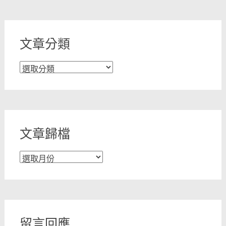
文章分類
文
章
分
類
文章歸檔
文
章
歸
檔
留言回應