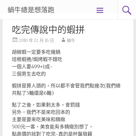
Skip
蝸牛總是想落跑
to
content
吃完傳說中的蝦拼
2010 年 12 月 16 日
蝸牛
胡椒蝦一定要多吃幾鍋
培根蝦捲/焗烤蝦不錯吃
一個人要499+1成~
三個男生去吃的
蝦拼是算人頭的，所以都不會管我們點幾次(我們總
共點了5輪還是6輪)
點了之後，如果剩太多，會罰錢
另外，我們不是來吃回本的
主要是要來吃美味和精緻
500元一客，美食能有多精緻別想了，
點高價的就對了
吃完~真的是杯盤狼籍