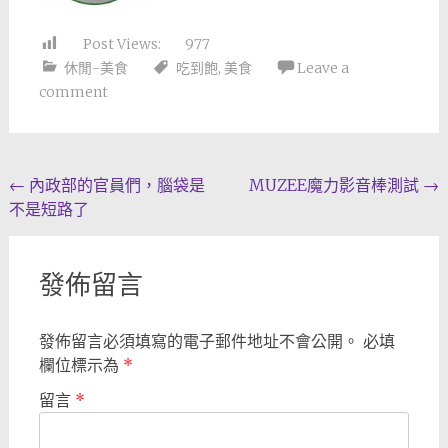
Post Views:
977
休閒-美食
吃到飽
,
美食
Leave a
comment
Post
←
內政部的官員們，腦袋是
MUZEE魔力影音棒測試
→
不是短路了
navigation
發佈留言
發佈留言必須填寫的電子郵件地址不會公開。
必填
欄位標示為
*
留言
*