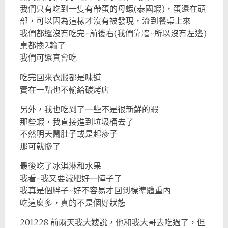
我們只有吃到一隻有帶蛋的母蝦(泰國蝦)，蛋還在頭
部，可以因為這樣才沒有被發現，流到餐桌上來
我們都還沒有吃完~前後右(我們靠牆~所以沒有左邊)
桌都換2輪了
我們可還真會吃
吃完回來衣服都是味道
實在一點也不輸給碳烤店
另外，我也吃到了一些不是很新鮮的蝦
那些蝦，我直接進到垃圾桶去了
不然明天鬧肚子或是起疹子
那可就慘了
最後吃了冰淇淋和水果
我看~我又要減肥好一陣子了
我真是個胖子~好不容易才回到標準體重內
吃這麼多，真的不是個好狀態
201228 前兩天我大嫂說，他和我大哥去吃過了，但