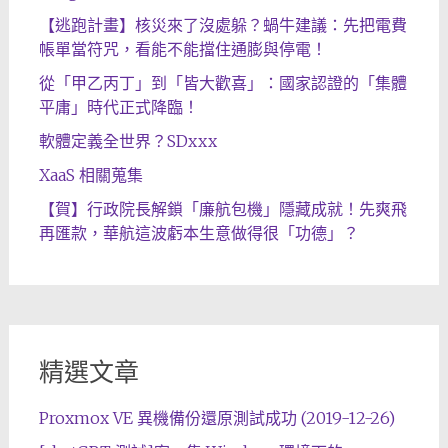
【逃跑計畫】核災來了沒處躲？蝸牛建議：先把電費
帳單當符咒，看能不能擋住通膨與停電！
從「甲乙丙丁」到「皆大歡喜」：國家認證的「集體
平庸」時代正式降臨！
軟體定義全世界？SDxxx
XaaS 相關蒐集
【賀】行政院長解鎖「廉航包機」隱藏成就！先爽飛
再匯款，華航這波虧本生意做得很「功德」？
精選文章
Proxmox VE 異機備份還原測試成功 (2019-12-26)