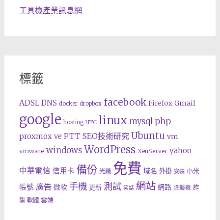
工具機產業訊息網
標籤
facebook
ADSL
DNS
Gmail
Firefox
docker
dropbox
google
linux
php
mysql
hosting
HTC
Ubuntu
SEO技術研究
proxmox ve
PTT
vm
WordPress
windows
yahoo
vmware
XenServer
免費
備份
中華電信
信用卡
域名
外掛
小米
光纖
安裝
網站
手機
測試
廣告
帳號
網路
微軟
更新
詐
虛擬機
笑話
雲端
騙
軟體