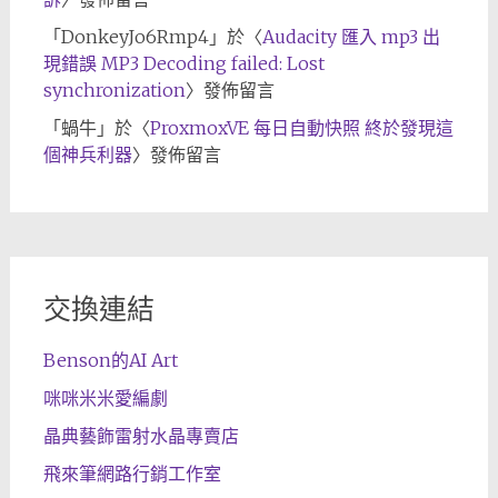
「
DonkeyJo6Rmp4
」於〈
Audacity 匯入 mp3 出
現錯誤 MP3 Decoding failed: Lost
synchronization
〉發佈留言
「
蝸牛
」於〈
ProxmoxVE 每日自動快照 終於發現這
個神兵利器
〉發佈留言
交換連結
Benson的AI Art
咪咪米米愛編劇
晶典藝飾雷射水晶專賣店
飛來筆網路行銷工作室