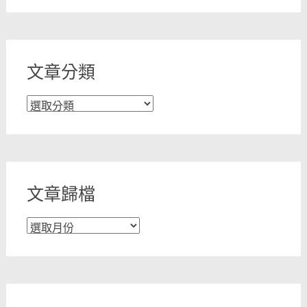
文章分類
文
章
分
類
文章歸檔
文
章
歸
檔