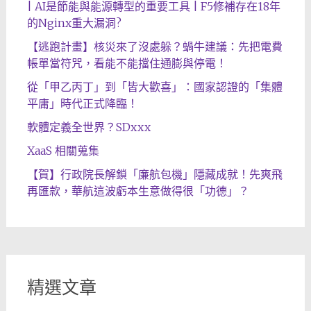
| AI是節能與能源轉型的重要工具 | F5修補存在18年
的Nginx重大漏洞?
【逃跑計畫】核災來了沒處躲？蝸牛建議：先把電費
帳單當符咒，看能不能擋住通膨與停電！
從「甲乙丙丁」到「皆大歡喜」：國家認證的「集體
平庸」時代正式降臨！
軟體定義全世界？SDxxx
XaaS 相關蒐集
【賀】行政院長解鎖「廉航包機」隱藏成就！先爽飛
再匯款，華航這波虧本生意做得很「功德」？
精選文章