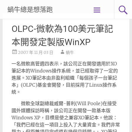
Skip
蝸牛總是想落跑
to
content
OLPC-微軟為100美元筆記
本開發定製版WinXP
2007 年 11 月 03 日
蝸牛
一名微軟高管週四表示，該公司正在開發適用於XO
筆記本的Windows操作系統，並已經取得了一定的
進展。XO筆記本由非盈利組織「每個孩子一台筆記
本」(OLPC)基金會開發，目前採用了Linux操作系
統。
微軟全球副總裁威爾-普利(Will Poole)在接受
國外媒體採訪時稱，該公司正在開發一款基本版
Windows XP，目標是使之兼容XO筆記本。他說：
「我們已經在這一項目上投入了大量資金。我們非常
努力，但距離項目完成還有幾個月時間。」XO筆記