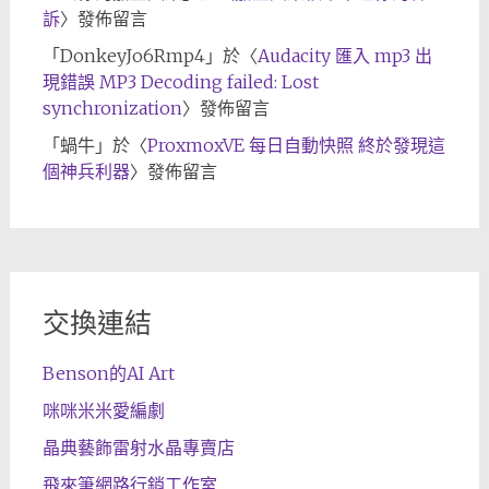
訴
〉發佈留言
「
DonkeyJo6Rmp4
」於〈
Audacity 匯入 mp3 出
現錯誤 MP3 Decoding failed: Lost
synchronization
〉發佈留言
「
蝸牛
」於〈
ProxmoxVE 每日自動快照 終於發現這
個神兵利器
〉發佈留言
交換連結
Benson的AI Art
咪咪米米愛編劇
晶典藝飾雷射水晶專賣店
飛來筆網路行銷工作室