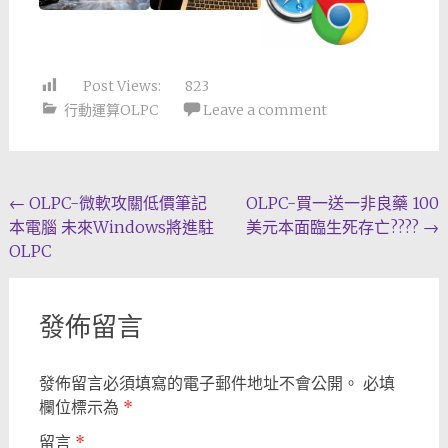
Post Views:
823
行動運算OLPC
Leave a comment
Post
←
OLPC-微軟攻關低價筆記
OLPC-買一送一非良藥 100
本電腦 未來Windows將進駐
美元本面臨生死存亡????
→
navigation
OLPC
發佈留言
發佈留言必須填寫的電子郵件地址不會公開。
必填
欄位標示為
*
留言
*