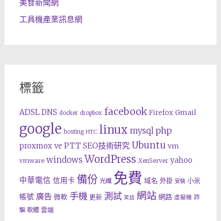
美食新聞網
工具機產業訊息網
標籤
facebook
ADSL
DNS
Gmail
Firefox
docker
dropbox
google
linux
php
mysql
hosting
HTC
Ubuntu
SEO技術研究
proxmox ve
PTT
vm
WordPress
windows
yahoo
vmware
XenServer
免費
備份
中華電信
信用卡
域名
外掛
小米
光纖
安裝
網站
手機
測試
廣告
帳號
網路
微軟
更新
詐
虛擬機
笑話
雲端
騙
軟體