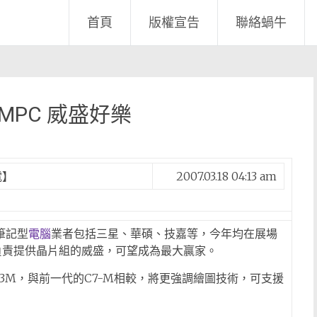
首頁
版權宣告
聯絡蝸牛
UMPC 威盛好樂
電】
2007.03.18 04:13 am
筆記型
電腦
業者包括三星、華碩、技嘉等，今年均在展場
PC），負責提供晶片組的威盛，可望成為最大贏家。
3M，與前一代的C7-M相較，將更強調繪圖技術，可支援