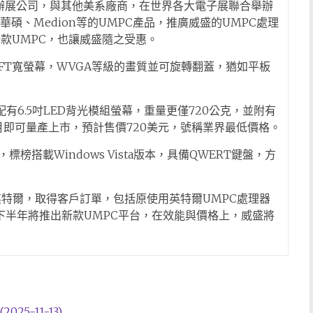
過辦展公司，與其他美系廠商，在世界各大電子展聯合舉辦
華碩、Medion等的UMPC產品，推廣威盛的UMPC處理
新款UMPC，也讓威盛隨之受惠。
FT寬螢幕，WVGA等級的畫質並可旋轉翻蓋，猶如平板
有6.5吋LED背光模組螢幕，重量更僅720公克，並附有
月即可量產上市，預計售價720美元，號稱業界最低價格。
a，標榜搭載Windows Vista版本，具備QWERT鍵盤，方
英特爾，取得客戶訂單，包括原使用英特爾UMPC處理器
下半年將推出新款UMPC平台，在效能與價格上，威盛將
25-11-13)