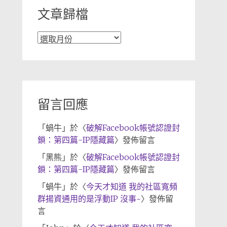
文章歸檔
文
章
歸
檔
留言回應
「
蝸牛
」於〈
破解Facebook帳號認證封
鎖：第四篇-IP隱藏篇
〉發佈留言
「
黑熊
」於〈
破解Facebook帳號認證封
鎖：第四篇-IP隱藏篇
〉發佈留言
「
蝸牛
」於〈
今天才知道 我的社區寬頻
群揚資通用的是浮動IP 沒事~
〉發佈留
言