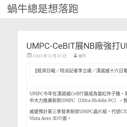
蝸牛總是想落跑
Skip
to
content
UMPC-CeBIT展NB廠強打
2007 年 11 月 03 日
蝸牛
【經濟日報／特派記者李立達／漢諾威十六日
UMPC今年在漢諾威CeBIT展成為當紅炸子雞，
中大力推廣新款UMPC（Ultra Mobile 
威盛預計第三季發表新款UMPC晶片組，代號CX
Vista Aero 3D介面。