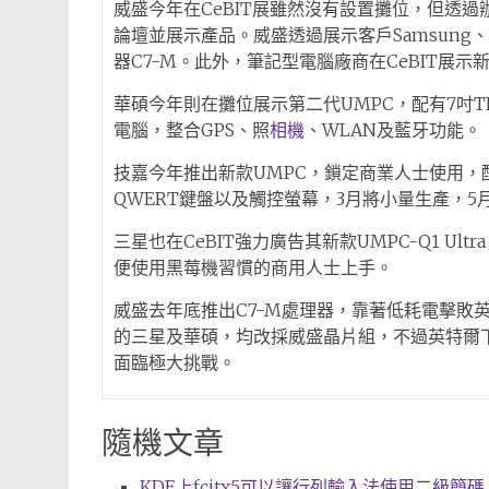
威盛今年在CeBIT展雖然沒有設置攤位，但透
論壇並展示產品。威盛透過展示客戶Samsung、
器C7-M。此外，筆記型電腦廠商在CeBIT展示
華碩今年則在攤位展示第二代UMPC，配有7吋T
電腦，整合GPS、照
相機
、WLAN及藍牙功能。
技嘉今年推出新款UMPC，鎖定商業人士使用，配
QWERT鍵盤以及觸控螢幕，3月將小量生產，5
三星也在CeBIT強力廣告其新款UMPC-Q1 Ultr
便使用黑莓機習慣的商用人士上手。
威盛去年底推出C7-M處理器，靠著低耗電擊敗
的三星及華碩，均改採威盛晶片組，不過英特爾
面臨極大挑戰。
隨機文章
KDE上fcitx5可以讓行列輸入法使用二級簡碼 (20