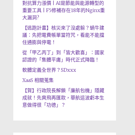
對抗算力漲價 | AI是節能與能源轉型的
重要工具 | F5修補存在18年的Nginx重
大漏洞?
【逃跑計畫】核災來了沒處躲？蝸牛建
議：先把電費帳單當符咒，看能不能擋
住通膨與停電！
從「甲乙丙丁」到「皆大歡喜」：國家
認證的「集體平庸」時代正式降臨！
軟體定義全世界？SDxxx
XaaS 相關蒐集
【賀】行政院長解鎖「廉航包機」隱藏
成就！先爽飛再匯款，華航這波虧本生
意做得很「功德」？