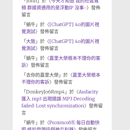
「
John
」於〈
今天才知道 我的社區寬
頻 群揚資通用的是浮動IP 沒事~
〉發佈
留言
「
蝸牛
」於〈
[ChatGPT] 4o的圖片視
覺測試
〉發佈留言
「
大致
」於〈
[ChatGPT] 4o的圖片視
覺測試
〉發佈留言
「
蝸牛
」於〈
嘉里大榮根本不理你的客
訴
〉發佈留言
「
去你的嘉里大榮
」於〈
嘉里大榮根本
不理你的客訴
〉發佈留言
「
DonkeyJo6Rmp4
」於〈
Audacity
匯入 mp3 出現錯誤 MP3 Decoding
failed: Lost synchronization
〉發佈留
言
「
蝸牛
」於〈
ProxmoxVE 每日自動快
照 終於發現這個神兵利器
〉發佈留言