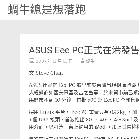
蝸牛總是想落跑
Skip
to
content
ASUS Eee PC正式在港
2007 年 11 月 03 日
蝸牛
文: Steve Chan
ASUS 出品的 Eee PC 繼早前於台灣出現搶
大經銷商如國美電器及吉之島等，於未開市前已聚
果開市不到 10 分鐘，首批 500 部 EeePC 全部售
採用 Linux 平台， Eee PC 重量只有 0.9
3 個 USB 接頭，首波推出 8G 、 4G 、 4G Su
用介面，以打造一台上網用的 iPod ，加上其價