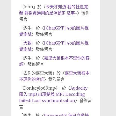
「
John
」於〈
今天才知道 我的社區寬
頻 群揚資通用的是浮動IP 沒事~
〉發佈
留言
「
蝸牛
」於〈
[ChatGPT] 4o的圖片視
覺測試
〉發佈留言
「
大致
」於〈
[ChatGPT] 4o的圖片視
覺測試
〉發佈留言
「
蝸牛
」於〈
嘉里大榮根本不理你的客
訴
〉發佈留言
「
去你的嘉里大榮
」於〈
嘉里大榮根本
不理你的客訴
〉發佈留言
「
DonkeyJo6Rmp4
」於〈
Audacity
匯入 mp3 出現錯誤 MP3 Decoding
failed: Lost synchronization
〉發佈留
言
「
蝸牛
」於〈
ProxmoxVE 每日自動快