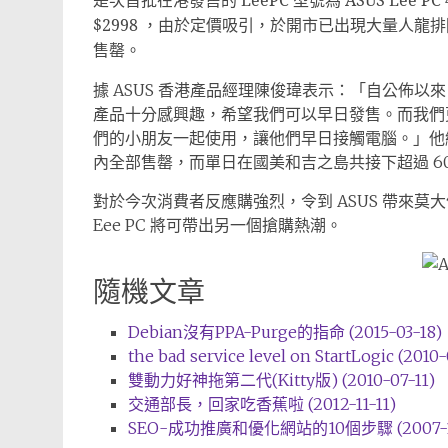
是次首批在港發售的 EeePC 型號為 ASUS Eee
$2998 ，由於定價吸引，於開市已出現大量人龍排隊購
售罄。
據 ASUS 香港產品經理陳俊瑋表示：「自公佈以來，
產品十分感興趣，希望我們可以早日發售。而我們
們的小朋友一起使用，讓他們早日接觸電腦。」他續說
內全部售罄，而單日在國美和吉之島共接下超過 60
對於今次消費者反應購強烈，令到 ASUS 帶來
Eee PC 將可帶出另一個搶購熱潮。
隨機文章
Debian沒有PPA-Purge的指命 (2015-03-18)
the bad service level on StartLogic (2010-
雙動力好神拖第二代(Kitty版) (2010-07-11)
交通部長，回家吃香蕉啦 (2012-11-11)
SEO-成功推廣和優化網站的10個步驟 (2007-1