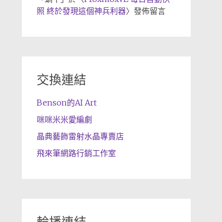
照 終於發現這個神兵利器
〉發佈留言
交換連結
Benson的AI Art
咪咪米米愛編劇
晶典藝飾雷射水晶專賣店
飛來筆網路行銷工作室