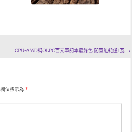
CPU-AMD稱OLPC百元筆記本最綠色 閒置能耗僅1瓦
→
填欄位標示為
*