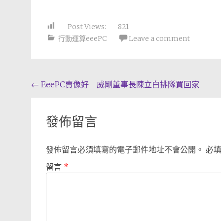
Post Views:
821
行動運算eeePC
Leave a comment
Post
←
EeePC賣像好 威剛董事長陳立白排隊買回家
navigation
發佈留言
發佈留言必須填寫的電子郵件地址不會公開。
必
留言
*