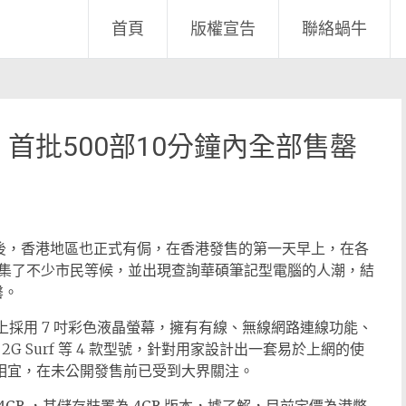
首頁
版權宣告
聯絡蝸牛
發售 首批500部10分鐘內全部售罄
購熱潮後，香港地區也正式有侷，在香港發售的第一天早上，在各
集了不少市民等候，並出現查詢華碩筆記型電腦的人潮，結
罄。
2kg ，加上採用 7 吋彩色液晶螢幕，擁有有線、無線網路連線功能、
rf 及 2G Surf 等 4 款型號，針對用家設計出一套易於上網的使
格相宜，在未公開發售前已受到大界關注。