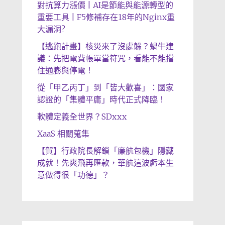
對抗算力漲價 | AI是節能與能源轉型的
重要工具 | F5修補存在18年的Nginx重
大漏洞?
【逃跑計畫】核災來了沒處躲？蝸牛建
議：先把電費帳單當符咒，看能不能擋
住通膨與停電！
從「甲乙丙丁」到「皆大歡喜」：國家
認證的「集體平庸」時代正式降臨！
軟體定義全世界？SDxxx
XaaS 相關蒐集
【賀】行政院長解鎖「廉航包機」隱藏
成就！先爽飛再匯款，華航這波虧本生
意做得很「功德」？