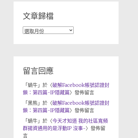
文章歸檔
文
章
歸
檔
留言回應
「
蝸牛
」於〈
破解Facebook帳號認證封
鎖：第四篇-IP隱藏篇
〉發佈留言
「
黑熊
」於〈
破解Facebook帳號認證封
鎖：第四篇-IP隱藏篇
〉發佈留言
「
蝸牛
」於〈
今天才知道 我的社區寬頻
群揚資通用的是浮動IP 沒事~
〉發佈留
言