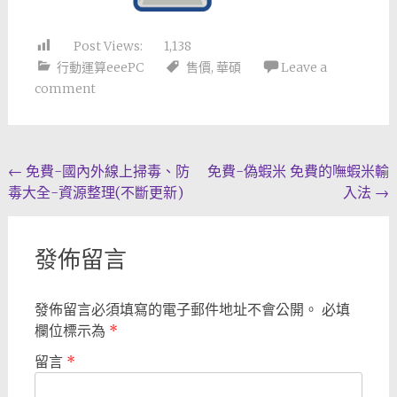
Post Views:
1,138
行動運算eeePC
售價
,
華碩
Leave a
comment
Post
←
免費-國內外線上掃毒、防
免費-偽蝦米 免費的嘸蝦米輸
毒大全-資源整理(不斷更新)
入法
→
navigation
發佈留言
發佈留言必須填寫的電子郵件地址不會公開。
必填
欄位標示為
*
留言
*