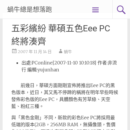
Skip
蝸牛總是想落跑
to
content
五彩繽紛 華碩五色Eee PC
終將湊齊
2007 年 11 月 14 日
蝸牛
出處:PConline[2007-11-10 10:10:18] 作者:非流
行 編輯:yujunhan
前幾日，華碩方面剛剛宣佈將推出Eee PC的黑
色版本，近日，其又馬不停蹄的稱將在明年早些時候
發佈彩色版的Eee PC，具體顏色有芳草綠、天空
藍、粉紅三種。
與「黑色金剛」不同，新款的彩色Eee PC將採用最
低端的版本(2GB，256MB RAM，無攝像頭，售價