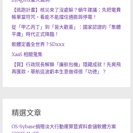
【逃跑計畫】核災來了沒處躲？蝸牛建議：先把電費
帳單當符咒，看能不能擋住通膨與停電！
從「甲乙丙丁」到「皆大歡喜」：國家認證的「集體
平庸」時代正式降臨！
軟體定義全世界？SDxxx
XaaS 相關蒐集
【賀】行政院長解鎖「廉航包機」隱藏成就！先爽飛
再匯款，華航這波虧本生意做得很「功德」？
精選文章
OS-Sybase捐贈淡大行動運算暨資料倉儲軟體方案