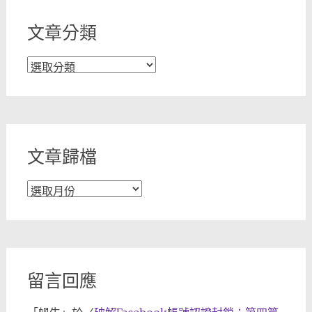
文章分類
文
章
分
類
文章歸檔
文
章
歸
檔
留言回應