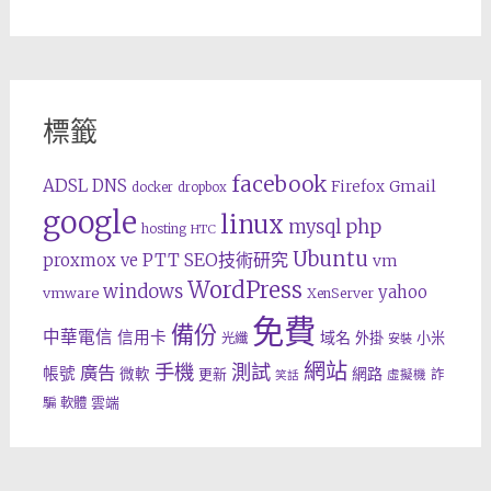
標籤
facebook
ADSL
DNS
Gmail
Firefox
docker
dropbox
google
linux
php
mysql
hosting
HTC
Ubuntu
SEO技術研究
proxmox ve
PTT
vm
WordPress
windows
yahoo
vmware
XenServer
免費
備份
中華電信
信用卡
域名
外掛
小米
光纖
安裝
網站
手機
測試
廣告
帳號
網路
微軟
更新
詐
虛擬機
笑話
雲端
騙
軟體