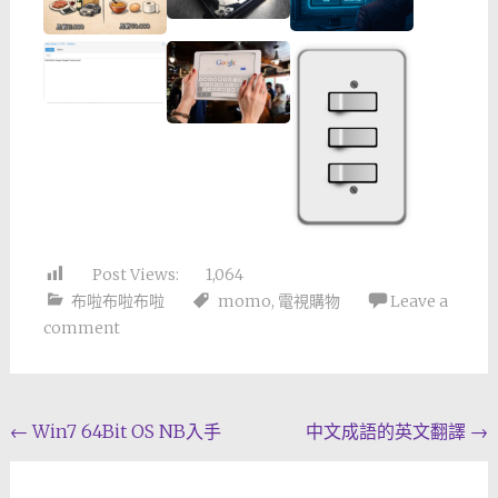
Post Views:
1,064
布啦布啦布啦
momo
,
電視購物
Leave a
comment
Post
←
Win7 64Bit OS NB入手
中文成語的英文翻譯
→
navigation