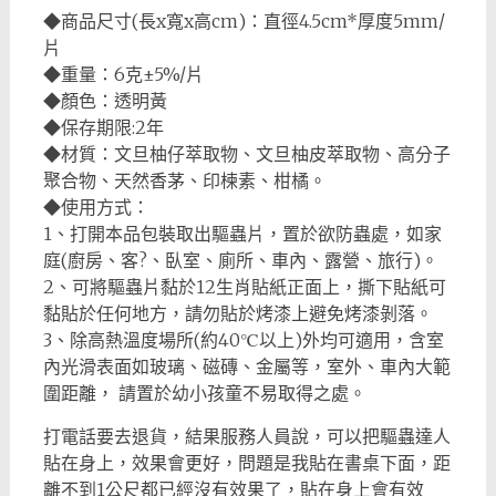
◆商品尺寸(長x寬x高cm)：直徑4.5cm*厚度5mm/
片
◆重量：6克±5%/片
◆顏色：透明黃
◆保存期限:2年
◆材質：文旦柚仔萃取物、文旦柚皮萃取物、高分子
聚合物、天然香茅、印楝素、柑橘。
◆使用方式：
1、打開本品包裝取出驅蟲片，置於欲防蟲處，如家
庭(廚房、客?、臥室、廁所、車內、露營、旅行)。
2、可將驅蟲片黏於12生肖貼紙正面上，撕下貼紙可
黏貼於任何地方，請勿貼於烤漆上避免烤漆剝落。
3、除高熱溫度場所(約40℃以上)外均可適用，含室
內光滑表面如玻璃、磁磚、金屬等，室外、車內大範
圍距離， 請置於幼小孩童不易取得之處。
打電話要去退貨，結果服務人員說，可以把驅蟲達人
貼在身上，效果會更好，問題是我貼在書桌下面，距
離不到1公尺都已經沒有效果了，貼在身上會有效