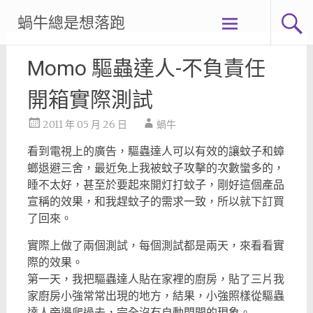
Skip
蝸牛總是想落跑
to
content
Momo 驅蟲達人-不負責任
開箱實際測試
2011 年 05 月 26 日
蝸牛
看到電視上的廣告，驅蟲達人可以有效的讓蚊子和蟑
螂退避三舍，最近免上我被蚊子攻擊的次數蠻多的，
睡不太好，甚至於要起來開灯打蚊子，剛好這個產品
宣稱的效果，和我趕蚊子的需求一致，所以就下訂買
了回來。
實際上做了兩個測試，每個測試都是兩天，來看看實
際的效果。
第一天，我把驅蟲達人貼在家裡的廚房，貼了三片我
家廚房小強常常出現的地方，結果，小強照樣從驅蟲
達人旁邊爬過去，完全沒有自動閃開的現象。