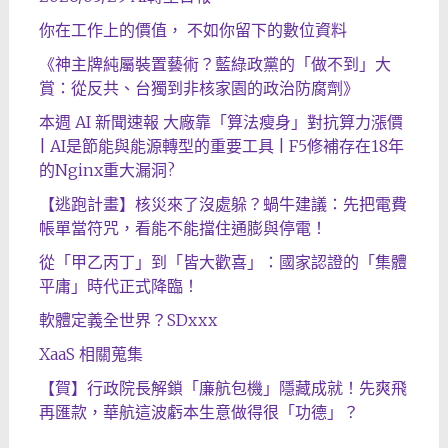
你在工作上的價值， 不如你留下的數位資料
《神主牌純屬裝置藝術？藍綠政黨的「做不到」大
賞：從反共、台獨到非核家園的政治防腐劑》
本週 AI 新聞速報 大廠靠「算法瘦身」對抗算力漲價
| AI是節能與能源轉型的重要工具 | F5修補存在18年
的Nginx重大漏洞?
【逃跑計畫】核災來了沒處躲？蝸牛建議：先把電費
帳單當符咒，看能不能擋住通膨與停電！
從「甲乙丙丁」到「皆大歡喜」：國家認證的「集體
平庸」時代正式降臨！
軟體定義全世界？SDxxx
XaaS 相關蒐集
【賀】行政院長解鎖「廉航包機」隱藏成就！先爽飛
再匯款，華航這波虧本生意做得很「功德」？