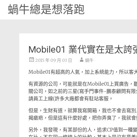
蝸牛總是想落跑
Skip
to
content
Mobile01 業代實在是太
2015 年 09 月 03 日
蝸牛
Mobile01有超高的人氣，加上系統能力，所以
有資源的公司，可能就是在Mobile01上買廣
關公司，如之前的三星(寫手門事件~鵬泰顧問有
請員工上線(許多大廠都會有駐站客服。
但是，生財有道，就算我寫開箱，我也不會去寫別
揭瘡疤，但是這有什麼好處，把你弄臭了，我就會
另外，我發現，有某部份的人，追求CP值到一種