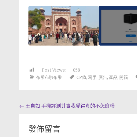
Post Views:
858
布啦布啦布啦
CP值
,
寫手
,
廣告
,
產品
,
開箱
Post
←
王自如 手機評測其實我覺得真的不怎麼樣
navigation
發佈留言