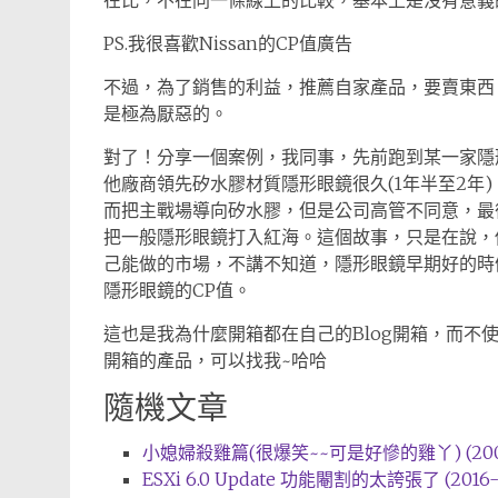
在比，不在同一條線上的比較，基本上是沒有意義
PS.我很喜歡Nissan的CP值廣告
不過，為了銷售的利益，推薦自家產品，要賣東西
是極為厭惡的。
對了！分享一個案例，我同事，先前跑到某一家隱
他廠商領先矽水膠材質隱形眼鏡很久(1年半至2年
而把主戰場導向矽水膠，但是公司高管不同意，最
把一般隱形眼鏡打入紅海。這個故事，只是在說，
己能做的市場，不講不知道，隱形眼鏡早期好的時
隱形眼鏡的CP值。
這也是我為什麼開箱都在自己的Blog開箱，而不
開箱的產品，可以找我~哈哈
隨機文章
小媳婦殺雞篇(很爆笑~~可是好慘的雞丫) (2007-
ESXi 6.0 Update 功能閹割的太誇張了 (2016-0