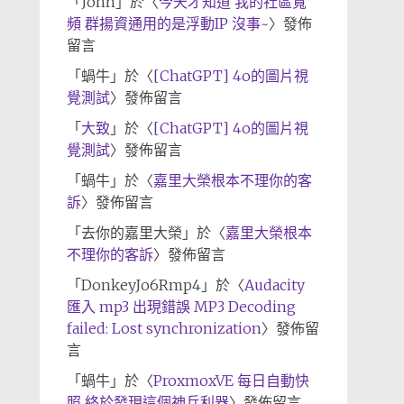
「
John
」於〈
今天才知道 我的社區寬
頻 群揚資通用的是浮動IP 沒事~
〉發佈
留言
「
蝸牛
」於〈
[ChatGPT] 4o的圖片視
覺測試
〉發佈留言
「
大致
」於〈
[ChatGPT] 4o的圖片視
覺測試
〉發佈留言
「
蝸牛
」於〈
嘉里大榮根本不理你的客
訴
〉發佈留言
「
去你的嘉里大榮
」於〈
嘉里大榮根本
不理你的客訴
〉發佈留言
「
DonkeyJo6Rmp4
」於〈
Audacity
匯入 mp3 出現錯誤 MP3 Decoding
failed: Lost synchronization
〉發佈留
言
「
蝸牛
」於〈
ProxmoxVE 每日自動快
照 終於發現這個神兵利器
〉發佈留言