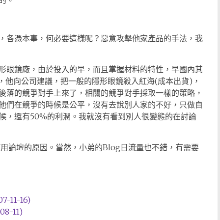
的。
，各憑本事，何必要這樣呢？惡意攻擊他家產品的手法，我
形眼鏡廠，由於投入的早，而且掌握材料的特性，早國內其
)，他向公司建議，把一般的隱形眼鏡殺入紅海(成本出貨)，
後落的競爭對手上來了，相關的競爭對手採取一樣的策略，
他們在競爭的時候是公平，沒有去說別人家的不好，只做自
候，還有50%的利潤。我就沒有看到別人很變態的在討論
使用論壇的原因。當然，小弟的Blog日流量也不錯，有需要
11-16)
8-11)