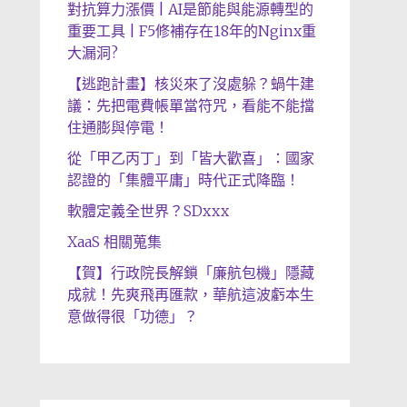
對抗算力漲價 | AI是節能與能源轉型的
重要工具 | F5修補存在18年的Nginx重
大漏洞?
【逃跑計畫】核災來了沒處躲？蝸牛建
議：先把電費帳單當符咒，看能不能擋
住通膨與停電！
從「甲乙丙丁」到「皆大歡喜」：國家
認證的「集體平庸」時代正式降臨！
軟體定義全世界？SDxxx
XaaS 相關蒐集
【賀】行政院長解鎖「廉航包機」隱藏
成就！先爽飛再匯款，華航這波虧本生
意做得很「功德」？