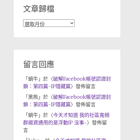
文章歸檔
文
章
歸
檔
留言回應
「
蝸牛
」於〈
破解Facebook帳號認證封
鎖：第四篇-IP隱藏篇
〉發佈留言
「
黑熊
」於〈
破解Facebook帳號認證封
鎖：第四篇-IP隱藏篇
〉發佈留言
「
蝸牛
」於〈
今天才知道 我的社區寬頻
群揚資通用的是浮動IP 沒事~
〉發佈留
言