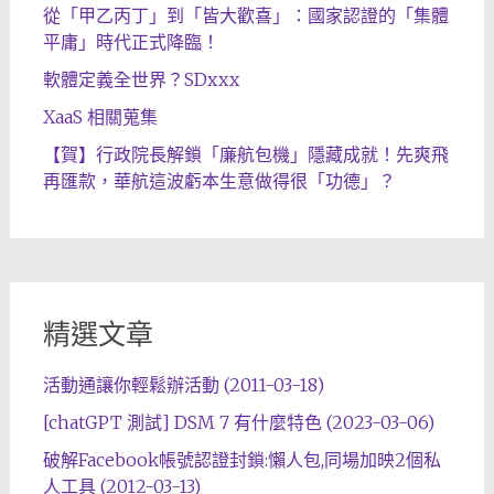
從「甲乙丙丁」到「皆大歡喜」：國家認證的「集體
平庸」時代正式降臨！
軟體定義全世界？SDxxx
XaaS 相關蒐集
【賀】行政院長解鎖「廉航包機」隱藏成就！先爽飛
再匯款，華航這波虧本生意做得很「功德」？
精選文章
活動通讓你輕鬆辦活動 (2011-03-18)
[chatGPT 測試] DSM 7 有什麼特色 (2023-03-06)
破解Facebook帳號認證封鎖:懶人包,同場加映2個私
人工具 (2012-03-13)