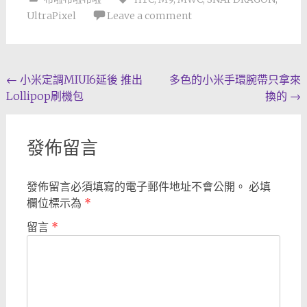
UltraPixel
Leave a comment
Post
←
小米定調MIUI6延後 推出
多色的小米手環腕帶只拿來
Lollipop刷機包
換的
→
navigation
發佈留言
發佈留言必須填寫的電子郵件地址不會公開。
必填
欄位標示為
*
留言
*