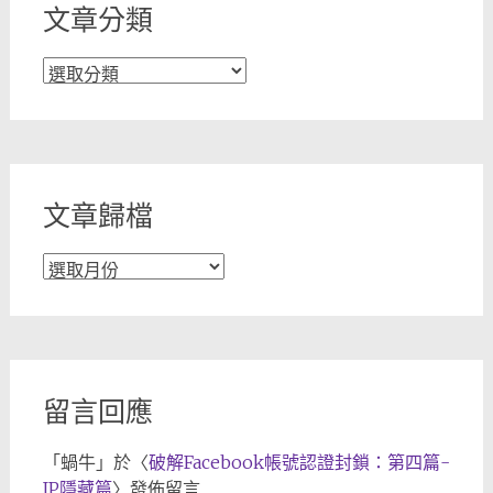
文章分類
文
章
分
類
文章歸檔
文
章
歸
檔
留言回應
「
蝸牛
」於〈
破解Facebook帳號認證封鎖：第四篇-
IP隱藏篇
〉發佈留言