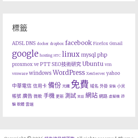
標籤
facebook
ADSL
DNS
Gmail
Firefox
docker
dropbox
google
linux
php
mysql
hosting
HTC
Ubuntu
SEO技術研究
proxmox ve
PTT
vm
WordPress
windows
yahoo
vmware
XenServer
免費
備份
中華電信
信用卡
域名
外掛
小米
光纖
安裝
網站
手機
測試
廣告
帳號
網路
微軟
更新
詐
虛擬機
笑話
雲端
騙
軟體