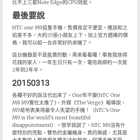
比不上三星Note Edge的CPU效能。
最後要說
HTC one M9這隻手機，售價肯定不便宜，應該和之
前差不多，大約25張小朋友上下，加上官方週邊的價
格，我可以組一台非常好的桌機了。
這台機器是不是能賣的動，再來看看囉！畢竟我捨得
花錢的家人，一年生日只有一次，電信商綁約一次是
2年到2年半。
20150313
各種不好的說法也出來了，One年不變(hTC One
M8 M9實在太像了)，外媒《The Verge》報導說，
M9是地表美得最令人失望的手機！（hTC’s One
M9 is the world’s most beautiful
disappointment）。很早就說了，hTC M9沒有什
麼特別的亮點，雙色的金屬機身，真的無感，尤其是