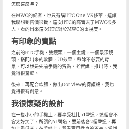
怎麼這麼準？
在MWC的記者，也只有講HTC One M9侈華，這讓
我聯想到售價很貴。這次HTC的高管去了MWC很多
人，看的出來這次HTC對於MWC的重視度。
有印象的賣點
之前的HTC手機，雙鏡頭，一個主鏡，一個景深鏡
頭，搭配出來的軟體，3D效果，移除不必要的背
景，可以說是先前手機的賣點，老實說，推出時，我
覺得很驚豔。
後來，再配合軟體，做出Dot View的保護殼，我也
覺得很有創意。
我很懷疑的設計
在一隻小小的手機上，要享受杜比5.1聲道，這個會不
會太好笑了，所謂的5.1聲道，要前後各2個聲道，再
加上重低音，在手機上，我看實用性真的不高。當然