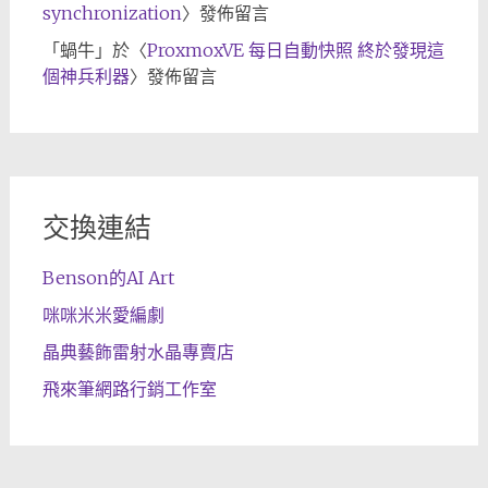
synchronization
〉發佈留言
「
蝸牛
」於〈
ProxmoxVE 每日自動快照 終於發現這
個神兵利器
〉發佈留言
交換連結
Benson的AI Art
咪咪米米愛編劇
晶典藝飾雷射水晶專賣店
飛來筆網路行銷工作室