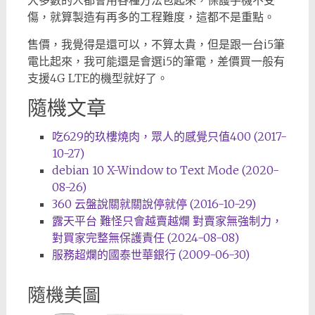
大多數的人都會用各種方法包起來，保護手機不受
傷，就算製造有再多的工程難度，這都不是重點。
售價，我覺得是還可以，不算太貴，但是跟一台i5筆
電比起來，我可能還是會選i5的筆電，差價買一般有
支援4G LTE的機型就好了。
隨機文章
吃629的玖樓燒肉，眾人的感覺只值400 (2017-
10-27)
debian 10 X-Window to Text Mode (2020-
08-26)
360 云盤說關就關說停就停 (2016-10-29)
露天平台 難怪只會越賣越爛 對賣家無強制力，
對買家完整無保護責任 (2024-08-08)
服務超爛的國泰世華銀行 (2009-06-30)
隨機美圖