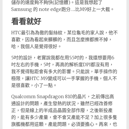
儲存的速度夠不夠快(記憶體)。這是我想起了
Samsung 的 note edge跑分…..比M9好上一大截。
看看就好
HTC最引為為傲的髮絲紋，某位龜毛的家人說，他不
喜歡，因為看起來髒髒的，而且怎麼擦都擦不掉，
哈，我個人是覺得很好。
5吋的設計，老實說我都在用5.5吋的，我還想要用6
吋左右的手機，5吋，再高的解析度DPI都沒有用，
我不覺得點距會有多大的影響。只能說，單手操作的
極限，讓HTC M9變成可以一手掌握的手機，個人不
是很喜歡，小了一點。
Qualcomm Snapdragon 810的晶片，之前傳出高
通設計的問題，產生發熱的狀況，雖然已經改善修
正，但是線上的半成品晶圓全部作廢，之後新投產
的，能有多少產量，會不會又產能不足？加上很多隻
旗艦機都用這顆，產能問題，必須要擔心。再來，也