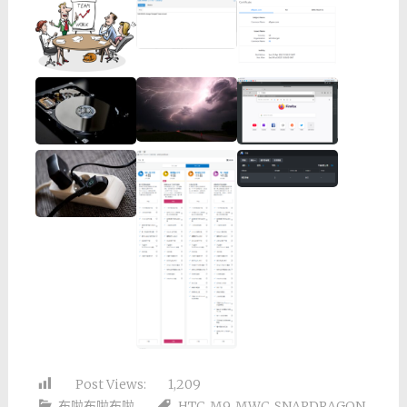
Post Views:
1,209
布啦布啦布啦
HTC
,
M9
,
MWC
,
SNAPDRAGON
,