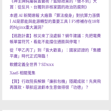
《神主牌純屬裝置藝術？藍綠政黨的「做不到」大
賞：從反共、台獨到非核家園的政治防腐劑》
本週 AI 新聞速報 大廠靠「算法瘦身」對抗算力漲價
| AI是節能與能源轉型的重要工具 | F5修補存在18年
的Nginx重大漏洞?
【逃跑計畫】核災來了沒處躲？蝸牛建議：先把電費
帳單當符咒，看能不能擋住通膨與停電！
從「甲乙丙丁」到「皆大歡喜」：國家認證的「集體
平庸」時代正式降臨！
軟體定義全世界？SDxxx
XaaS 相關蒐集
【賀】行政院長解鎖「廉航包機」隱藏成就！先爽飛
再匯款，華航這波虧本生意做得很「功德」？