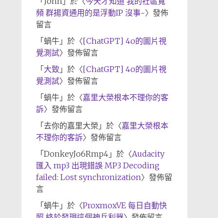
「
John
」於〈
今天才知道 我的社區寬
頻 群揚資通用的是浮動IP 沒事~
〉發佈
留言
「
蝸牛
」於〈
[ChatGPT] 4o的圖片視
覺測試
〉發佈留言
「
大致
」於〈
[ChatGPT] 4o的圖片視
覺測試
〉發佈留言
「
蝸牛
」於〈
嘉里大榮根本不理你的客
訴
〉發佈留言
「
去你的嘉里大榮
」於〈
嘉里大榮根本
不理你的客訴
〉發佈留言
「
DonkeyJo6Rmp4
」於〈
Audacity
匯入 mp3 出現錯誤 MP3 Decoding
failed: Lost synchronization
〉發佈留
言
「
蝸牛
」於〈
ProxmoxVE 每日自動快
照 終於發現這個神兵利器
〉發佈留言