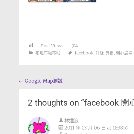
Post Views:
914
布啦布啦布啦
facebook
,
升級
,
外掛
,
開心農場
Post
←
Google Map測試
navigation
2 thoughts on “
facebook
林達浪
2011 年 03 月 06 日 at 18:38:59