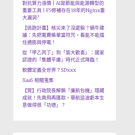
對抗算力漲價 | AI是節能與能源轉型的
重要工具 | F5修補存在18年的Nginx重
大漏洞?
【逃跑計畫】核災來了沒處躲？蝸牛建
議：先把電費帳單當符咒，看能不能擋
住通膨與停電！
從「甲乙丙丁」到「皆大歡喜」：國家
認證的「集體平庸」時代正式降臨！
軟體定義全世界？SDxxx
XaaS 相關蒐集
【賀】行政院長解鎖「廉航包機」隱藏
成就！先爽飛再匯款，華航這波虧本生
意做得很「功德」？