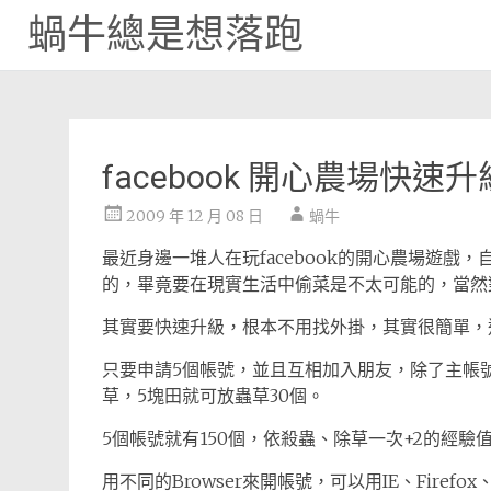
蝸牛總是想落跑
Skip
to
content
facebook 開心農場快速升
2009 年 12 月 08 日
蝸牛
最近身邊一堆人在玩facebook的開心農場遊
的，畢竟要在現實生活中偷菜是不太可能的，當然
其實要快速升級，根本不用找外掛，其實很簡單，
只要申請5個帳號，並且互相加入朋友，除了主帳
草，5塊田就可放蟲草30個。
5個帳號就有150個，依殺蟲、除草一次+2的經驗值來算
用不同的Browser來開帳號，可以用IE、Firefox、