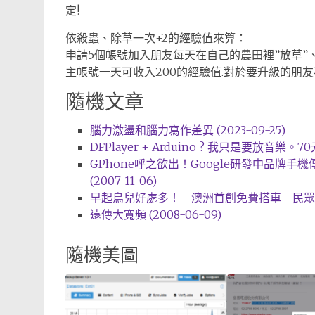
定!
依殺蟲、除草一次+2的經驗值來算：
申請5個帳號加入朋友每天在自己的農田裡”放草”、
主帳號一天可收入200的經驗值.對於要升級的朋
隨機文章
腦力激盪和腦力寫作差異 (2023-09-25)
DFPlayer + Arduino ? 我只是要放音樂。70元
GPhone呼之欲出！Google研發中品牌
(2007-11-06)
早起鳥兒好處多！ 澳洲首創免費搭車 民眾荷包不再
遠傳大寬頻 (2008-06-09)
隨機美圖