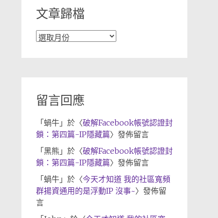
文章歸檔
文
章
歸
檔
留言回應
「
蝸牛
」於〈
破解Facebook帳號認證封
鎖：第四篇-IP隱藏篇
〉發佈留言
「
黑熊
」於〈
破解Facebook帳號認證封
鎖：第四篇-IP隱藏篇
〉發佈留言
「
蝸牛
」於〈
今天才知道 我的社區寬頻
群揚資通用的是浮動IP 沒事~
〉發佈留
言