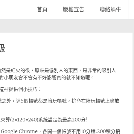
首頁
版權宣告
聯絡蝸牛
級
戲，自然是紅火的很，原來是偷別人的東西，是非常的吸引人
對小朋友會不會有不好影響真的就不知道囉。
這裡提供個小技巧：
號之外，這5個帳號都是陪玩帳號，拚命在陪玩帳號上蟲放
(2×120=240)系統設定為最高200分!
Google Chrome，各開一個帳號不用10分鐘..200積分搞