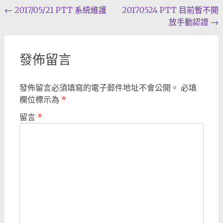
Post
←
2017/05/21 PTT 系統維護
20170524 PTT 目前暫不開
放手動認證
→
navigation
發佈留言
發佈留言必須填寫的電子郵件地址不會公開。
必填
欄位標示為
*
留言
*