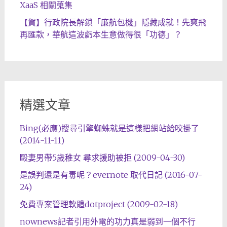
XaaS 相關蒐集
【賀】行政院長解鎖「廉航包機」隱藏成就！先爽飛
再匯款，華航這波虧本生意做得很「功德」？
精選文章
Bing(必應)搜尋引擎蜘蛛就是這樣把網站給咬掛了
(2014-11-11)
毆妻男帶5歲稚女 尋求援助被拒 (2009-04-30)
是誤判還是有毒呢？evernote 取代日記 (2016-07-
24)
免費專案管理軟體dotproject (2009-02-18)
nownews記者引用外電的功力真是弱到一個不行