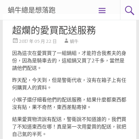
Skip
蝸牛總是想落跑
to
content
超爛的愛買配送服務
2017 年 05 月 22 日
蝸牛
因為這次在愛買買了一組鍋組，才能符合我煮夫的身
份，因為是騎車去的，這組鍋又買了2千多，當然是
請他們配送。
昨天配，今天到，但是警衛代收，沒有在箱子上有任
何購買人的資料。
小猴子還仔細看他們的配送服務，結果什麼都東西都
沒有貼，果不奇然，東西差點寄掉。
結果愛買物流說有配送，警衛說不知道誰的，我們買
了不知道東西在哪！真是第一次用愛買的配送，就把
自己氣的半死。