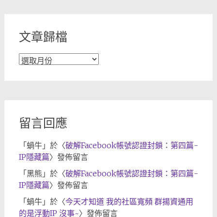
類
文章歸檔
文
章
歸
檔
留言回應
「
蝸牛
」於〈
破解Facebook帳號認證封鎖：第四篇-
IP隱藏篇
〉發佈留言
「
黑熊
」於〈
破解Facebook帳號認證封鎖：第四篇-
IP隱藏篇
〉發佈留言
「
蝸牛
」於〈
今天才知道 我的社區寬頻 群揚資通用
的是浮動IP 沒事~
〉發佈留言