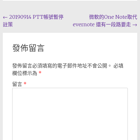
Post
←
20190914 PTT帳號暫停
微軟的One Note取代
註策
evernote 還有一段路要走
→
navigation
發佈留言
發佈留言必須填寫的電子郵件地址不會公開。
必填
欄位標示為
*
留言
*