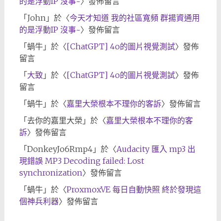
的是浮動IP 沒事~
〉發佈留言
「
John
」於〈
今天才知道 我的社區寬頻 群揚資通用
的是浮動IP 沒事~
〉發佈留言
「
蝸牛
」於〈
[ChatGPT] 4o的圖片視覺測試
〉發佈
留言
「
大致
」於〈
[ChatGPT] 4o的圖片視覺測試
〉發佈
留言
「
蝸牛
」於〈
嘉里大榮根本不理你的客訴
〉發佈留言
「
去你的嘉里大榮
」於〈
嘉里大榮根本不理你的客
訴
〉發佈留言
「
DonkeyJo6Rmp4
」於〈
Audacity 匯入 mp3 出
現錯誤 MP3 Decoding failed: Lost
synchronization
〉發佈留言
「
蝸牛
」於〈
ProxmoxVE 每日自動快照 終於發現這
個神兵利器
〉發佈留言