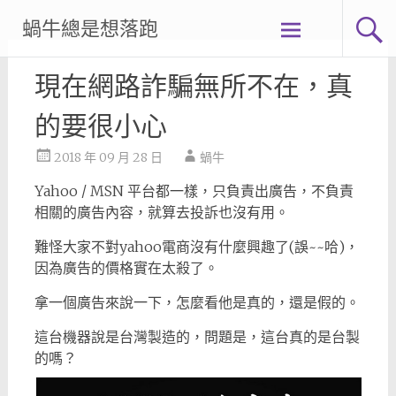
Skip
蝸牛總是想落跑
to
content
現在網路詐騙無所不在，真
的要很小心
2018 年 09 月 28 日
蝸牛
Yahoo / MSN 平台都一樣，只負責出廣告，不負責
相關的廣告內容，就算去投訴也沒有用。
難怪大家不對yahoo電商沒有什麼興趣了(誤~~哈)，
因為廣告的價格實在太殺了。
拿一個廣告來說一下，怎麼看他是真的，還是假的。
這台機器說是台灣製造的，問題是，這台真的是台製
的嗎？