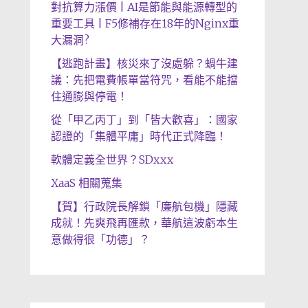
對抗算力漲價 | AI是節能與能源轉型的
重要工具 | F5修補存在18年的Nginx重
大漏洞?
【逃跑計畫】核災來了沒處躲？蝸牛建
議：先把電費帳單當符咒，看能不能擋
住通膨與停電！
從「甲乙丙丁」到「皆大歡喜」：國家
認證的「集體平庸」時代正式降臨！
軟體定義全世界？SDxxx
XaaS 相關蒐集
【賀】行政院長解鎖「廉航包機」隱藏
成就！先爽飛再匯款，華航這波虧本生
意做得很「功德」？