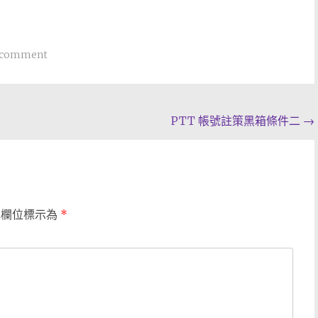
a comment
PTT 帳號註策黑箱條件二
→
填欄位標示為
*