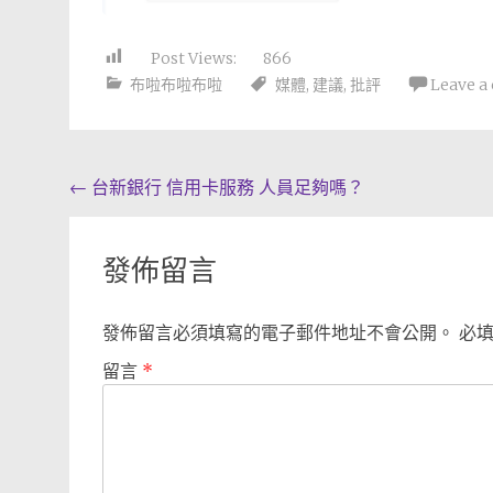
Post Views:
866
布啦布啦布啦
媒體
,
建議
,
批評
Leave 
Post
←
台新銀行 信用卡服務 人員足夠嗎？
navigation
發佈留言
發佈留言必須填寫的電子郵件地址不會公開。
必
留言
*