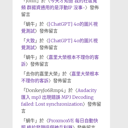
「
John
」於〈
今天才知道 我的社區寬
頻 群揚資通用的是浮動IP 沒事~
〉發佈
留言
「
蝸牛
」於〈
[ChatGPT] 4o的圖片視
覺測試
〉發佈留言
「
大致
」於〈
[ChatGPT] 4o的圖片視
覺測試
〉發佈留言
「
蝸牛
」於〈
嘉里大榮根本不理你的客
訴
〉發佈留言
「
去你的嘉里大榮
」於〈
嘉里大榮根本
不理你的客訴
〉發佈留言
「
DonkeyJo6Rmp4
」於〈
Audacity
匯入 mp3 出現錯誤 MP3 Decoding
failed: Lost synchronization
〉發佈留
言
「
蝸牛
」於〈
ProxmoxVE 每日自動快
照 終於發現這個神兵利器
〉發佈留言