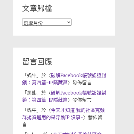
文章歸檔
文
章
歸
檔
留言回應
「
蝸牛
」於〈
破解Facebook帳號認證封
鎖：第四篇-IP隱藏篇
〉發佈留言
「
黑熊
」於〈
破解Facebook帳號認證封
鎖：第四篇-IP隱藏篇
〉發佈留言
「
蝸牛
」於〈
今天才知道 我的社區寬頻
群揚資通用的是浮動IP 沒事~
〉發佈留
言