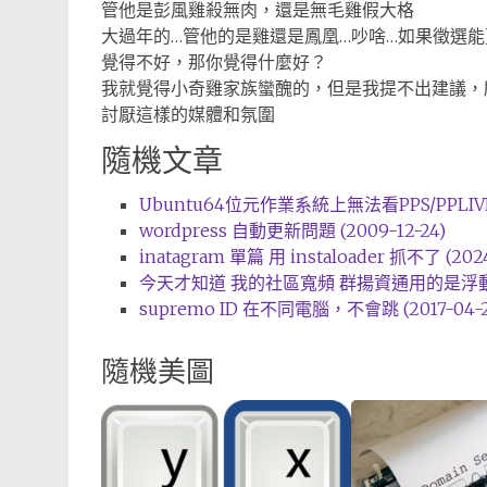
管他是彭風雞殺無肉，還是無毛雞假大格
大過年的…管他的是雞還是鳳凰…吵啥…如果徵選
覺得不好，那你覺得什麼好？
我就覺得小奇雞家族蠻醜的，但是我提不出建議，
討厭這樣的媒體和氛圍
隨機文章
Ubuntu64位元作業系統上無法看PPS/PPLIVE (
wordpress 自動更新問題 (2009-12-24)
inatagram 單篇 用 instaloader 抓不了 (2024
今天才知道 我的社區寬頻 群揚資通用的是浮動IP 沒事
supremo ID 在不同電腦，不會跳 (2017-04-2
隨機美圖