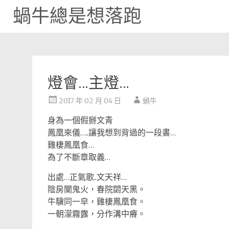
蝸牛總是想落跑
Skip
to
content
燈會…主燈…
2017 年 02 月 04 日
蝸牛
身為一個假掰文青
鳳凰來儀…..讓我想到背過的一段書…
雞棲鳳凰食…
為了不斷章取義…
出處…正氣歌..文天祥…
陰房闃鬼火，春院閟天黑。
牛驥同一皁，雞棲鳳凰食。
一朝濛霧露，分作溝中瘠。