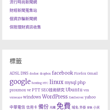
流行時尚新聞網
財經新聞蒐集站
個資詐騙新聞網
保險理財資訊收集
標籤
facebook
ADSL
DNS
Gmail
Firefox
docker
dropbox
google
linux
php
mysql
hosting
HTC
Ubuntu
SEO技術研究
proxmox ve
PTT
vm
WordPress
windows
yahoo
vmware
XenServer
免費
備份
中華電信
信用卡
域名
外掛
小米
光纖
安裝