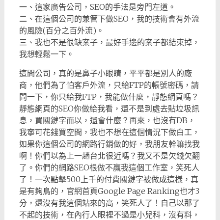
一、這家廣告公司，SEO的手法是旁門左道。
二、在這個公司的兼管下做SEO，我的技術會有外流
的風險(百分之百外流)。
三、我也不是很缺案子，最好手邊的案子都結束掉，
我想輕鬆一下。
這間公司，真的是鼻子小眼睛，平平都是別人的廠
商，他們為了怕客戶外流，只給FTP的帳號密碼，請
問一下，你只給我FTP，我能做什麼，靜態網頁嗎？
靜態網頁的SEO你做給我看，還不是到處去貼垃圾訊
息，買關鍵字而以，還會什麼？再來，也沒有DB，
我寧可花錢買空間，我也不想在這個情況下做白工，
如果你這個公司的網路行銷做的好，我朋友幹嘛找我
啊！你們以為上一趟台北很近嗎？我又不是欠錢欠翻
了。你們的網路SEO根做不贏我這個工作室，笑死人
了！一次點擊500上千的付費關鍵字被做成這樣，真
是有夠鳥的，官網首頁Google Page Ranking也才3
分，還沒有我這個站來的高，笑死人了！自己以那了
不起的技術，在內行人眼裡不過是小兒科，沒有料，