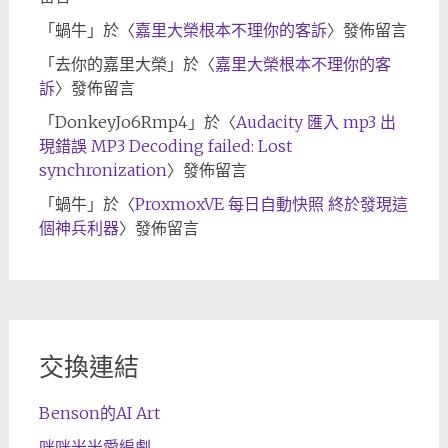
「
蝸牛
」於〈
嘉里大榮根本不理你的客訴
〉發佈留言
「
去你的嘉里大榮
」於〈
嘉里大榮根本不理你的客
訴
〉發佈留言
「
DonkeyJo6Rmp4
」於〈
Audacity 匯入 mp3 出
現錯誤 MP3 Decoding failed: Lost
synchronization
〉發佈留言
「
蝸牛
」於〈
ProxmoxVE 每日自動快照 終於發現這
個神兵利器
〉發佈留言
交換連結
Benson的AI Art
咪咪米米愛編劇