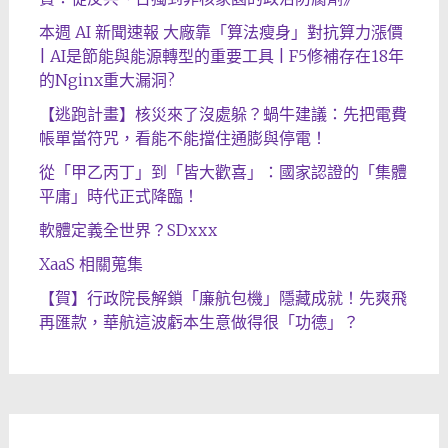
本週 AI 新聞速報 大廠靠「算法瘦身」對抗算力漲價
| AI是節能與能源轉型的重要工具 | F5修補存在18年
的Nginx重大漏洞?
【逃跑計畫】核災來了沒處躲？蝸牛建議：先把電費
帳單當符咒，看能不能擋住通膨與停電！
從「甲乙丙丁」到「皆大歡喜」：國家認證的「集體
平庸」時代正式降臨！
軟體定義全世界？SDxxx
XaaS 相關蒐集
【賀】行政院長解鎖「廉航包機」隱藏成就！先爽飛
再匯款，華航這波虧本生意做得很「功德」？