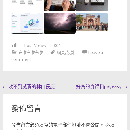
Post Views:
804
布啦布啦布啦
網頁
,
設計
Leave a
comment
Post
←
收不到威寶的林口長庚
好鳥的真鍋和payeasy
→
navigation
發佈留言
發佈留言必須填寫的電子郵件地址不會公開。
必填