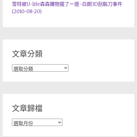
雪特被U-life森森購物擺了一道-白朗3D刮鬍刀事件
(2010-08-20)
文章分類
文
章
分
類
文章歸檔
文
章
歸